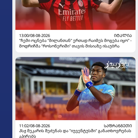
13:00/08-08-2026
ᲘᲢᲐᲚᲘᲐ
"ჩემი ოცნება "მილანთან" ერთად რაიმეს მოგება იყო" -
მოდრიჩმა "როსონერიში" თავის მისიაზე ისაუბრა
11:02/08-08-2026
ᲡᲐᲤᲠᲐᲜᲒᲔᲗᲘ
პსჟ მეკარის შეძენას და "იუვენტუსში" განათხოვრებას
აპირებს