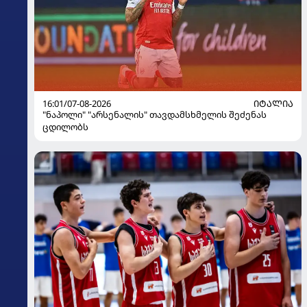
16:01/07-08-2026
ᲘᲢᲐᲚᲘᲐ
"ნაპოლი" "არსენალის" თავდამსხმელის შეძენას
ცდილობს