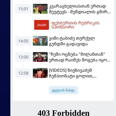
კვარაცხელიასთან ერთად
15:01
შეუტევს - მუნდიალის გმირი
მალე პსჟ-ს ფეხბურთელი
ფეხბურთის რუბრიკის
გახდება
18:11
სპონსორი
ჯიმი ტაბიძე თურქულ
14:05
გუნდში გადავიდა
"ჩემი ოცნება "მილანთან"
13:00
ერთად რაიმეს მოგება იყო" -
მოდრიჩმა "როსონერიში"
[VIDEOS] ზივზივაძემ
თავის მისიაზე ისაუბრა
12:58
ჩემპიონატი გოლით,
"ჰაიდენჰაიმმა" კი
გამარჯვებით დაიწყო
ყველას ნახვა