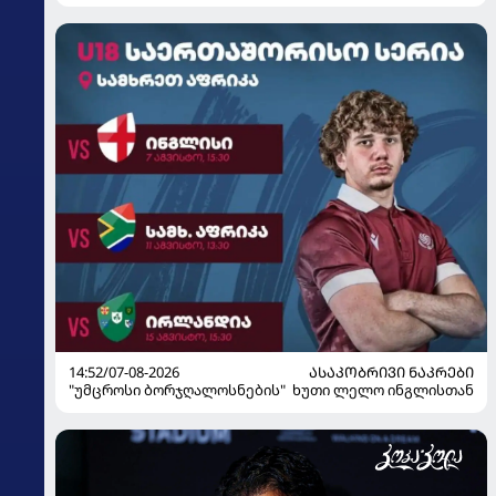
მზადებას 15 კალათბურთელით იწყებს
14:52/07-08-2026
ᲐᲡᲐᲙᲝᲑᲠᲘᲕᲘ ᲜᲐᲙᲠᲔᲑᲘ
"უმცროსი ბორჯღალოსნების" ხუთი ლელო ინგლისთან