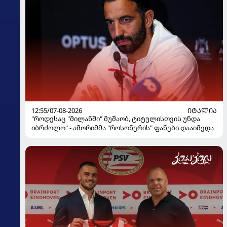
12:55/07-08-2026
ᲘᲢᲐᲚᲘᲐ
"როდესაც "მილანში" მუშაობ, ტიტულისთვის უნდა
იბრძოლო" - ამორიმმა "როსონერის" ფანები დააიმედა