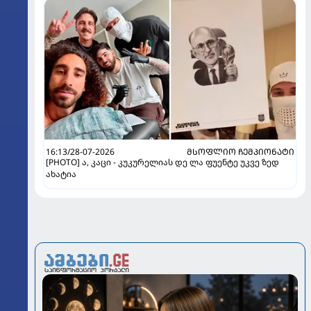
16:13/28-07-2026
ᲛᲡᲝᲤᲚᲘᲝ ᲩᲔᲛᲞᲘᲝᲜᲐᲢᲘ
[PHOTO] ა, კაცი - კუკურელიას დე ლა ფუენტე უკვე ზედ
ახატია