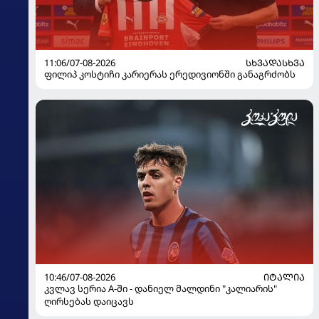
11:06/07-08-2026
ᲡᲮᲕᲐᲓᲐᲡᲮᲕᲐ
ფილიპ კოსტიჩი კარიერას ერედივიონში განაგრძობს
10:46/07-08-2026
ᲘᲢᲐᲚᲘᲐ
კვლავ სერია A-ში - დანიელ მალდინი "კალიარის"
ღირსებას დაიცავს