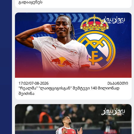
გადააყენეს
17:02/07-08-2026
ᲔᲡᲞᲐᲜᲔᲗᲘ
"რეალმა" "ლაიფციგისგან" შემტევი 140 მილიონად
შეიძინა