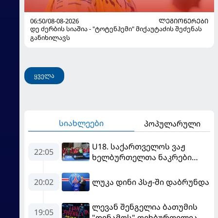
06:50/08-08-2026
ᲚᲔᲒᲘᲝᲜᲔᲠᲔᲑᲘ
დე ძერბის სიაშია - "ტოტენჰემი" მიქაუტაძის შეძენას
განიხილავს
ყველა
სიახლეები
პოპულარული
U18. საქართველოს ვაჟ
22:05
ხელბურთელთა ნაკრები
Championship I-ში
დაწინაურდა
20:02
ლუკა დინი პსჟ-ში დაბრუნდა
ლევან შენგელია ბათუმის
19:05
"დინამოს" ფეხბურთელია