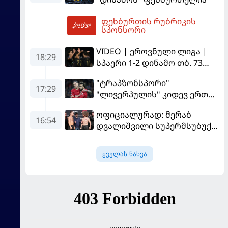
ფეხბურთის რუბრიკის
04:12
სპონსორი
VIDEO | ეროვნული ლიგა |
18:29
სპაერი 1-2 დინამო თბ. 73
წუთი იწვალა და ორ წუთში
"ტრაპზონსპორი"
დაამთავრა...
17:29
"ლივერპულის" კიდევ ერთ
ფეხბურთელს შეიძენს
ოფიციალურად: მერაბ
16:54
დვალიშვილი სუპერმსუბუქი
წონის ქამრისთვის პიოტრ
იანს დაუპირისპირდება
ყველას ნახვა