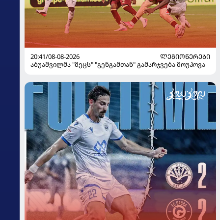
20:41/08-08-2026
ᲚᲔᲒᲘᲝᲜᲔᲠᲔᲑᲘ
აბუაშვილმა "მეცს" "გენგამთან" გამარჯვება მოუპოვა