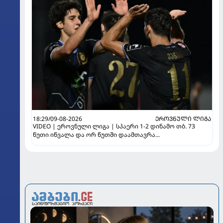
18:29/09-08-2026
ᲔᲠᲝᲕᲜᲣᲚᲘ ᲚᲘᲒᲐ
VIDEO | ეროვნული ლიგა | სპაერი 1-2 დინამო თბ. 73
წუთი იწვალა და ორ წუთში დაამთავრა...