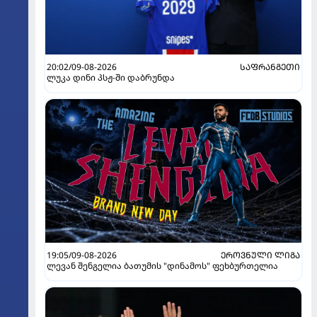
20:02/09-08-2026
ᲡᲐᲤᲠᲐᲜᲒᲔᲗᲘ
ლუკა დინი პსჟ-ში დაბრუნდა
19:05/09-08-2026
ᲔᲠᲝᲕᲜᲣᲚᲘ ᲚᲘᲒᲐ
ლევან შენგელია ბათუმის "დინამოს" ფეხბურთელია