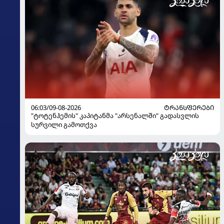
06:03/09-08-2026
ᲢᲠᲐᲜᲡᲤᲔᲠᲔᲑᲘ
"ტოტენჰემის" კაპიტანმა "არსენალში" გადასვლის
სურვილი გამოთქვა