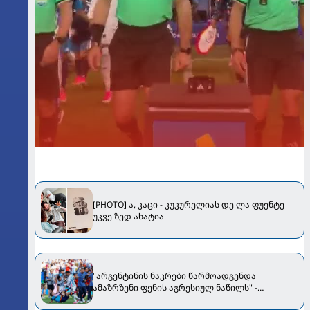
[PHOTO] ა, კაცი - კუკურელიას დე ლა ფუენტე
უკვე ზედ ახატია
"არგენტინის ნაკრები წარმოადგენდა
ამაზრზენი ფენის აგრესიულ ნაწილს" -
ესპანელი მწერალი