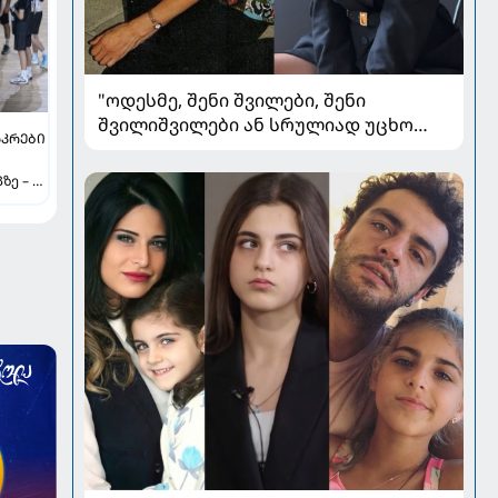
"ოდესმე, შენი შვილები, შენი
შვილიშვილები ან სრულიად უცხო
ᲐᲙᲠᲔᲑᲘ
ადამიანები შეხედავენ ამ
პორტრეტს...." - რას წერს მარი ნაკანი
ზე – A
კრისტი ყიფშიძეზე
ყებს