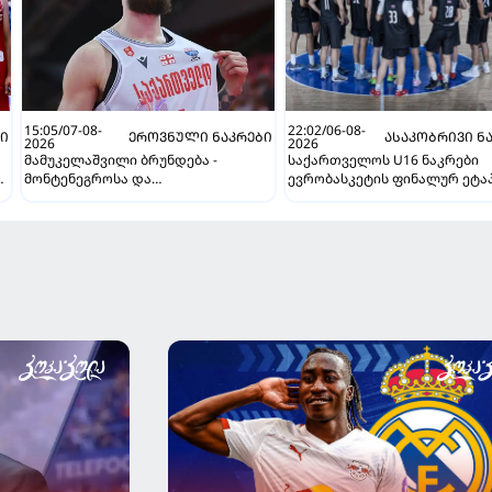
15:05/07-08-
22:02/06-08-
ᲑᲘ
ᲔᲠᲝᲕᲜᲣᲚᲘ ᲜᲐᲙᲠᲔᲑᲘ
ᲐᲡᲐᲙᲝᲑᲠᲘᲕᲘ Ნ
2026
2026
მამუკელაშვილი ბრუნდება -
საქართველოს U16 ნაკრები
ან
მონტენეგროსა და
ევრობასკეტის ფინალურ ეტაპ
პორტუგალიასთან მატჩებისთვის
დივიზიონში ასპარეზობას იწ
საქართველო მზადებას 15
კალათბურთელით იწყებს