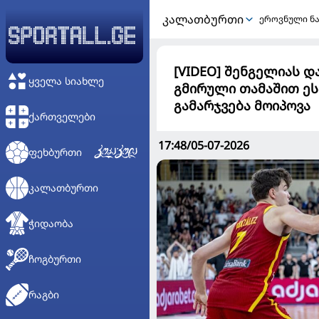
ᲙᲐᲚᲐᲗᲑᲣᲠᲗᲘ
ეროვნული ნ
[VIDEO] შენგელიას დ
ᲧᲕᲔᲚᲐ ᲡᲘᲐᲮᲚᲔ
გმირული თამაშით ეს
გამარჯვება მოიპოვა
ᲥᲐᲠᲗᲕᲔᲚᲔᲑᲘ
17:48/05-07-2026
ᲤᲔᲮᲑᲣᲠᲗᲘ
ᲙᲐᲚᲐᲗᲑᲣᲠᲗᲘ
ᲭᲘᲓᲐᲝᲑᲐ
ᲩᲝᲒᲑᲣᲠᲗᲘ
ᲠᲐᲒᲑᲘ