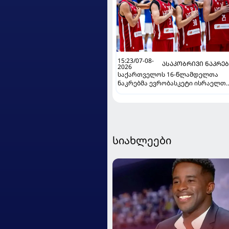
15:23/07-08-
ᲐᲡᲐᲙᲝᲑᲠᲘᲕᲘ ᲜᲐᲙᲠᲔ
2026
საქართველოს 16-წლამდელთა
ნაკრებმა ევრობასკეტი ისრაელთ
მარცხით გახსნა
სიახლეები