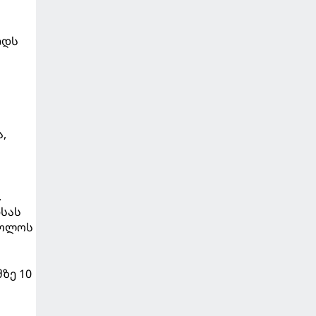
იდს
,
.
ისას
 ბოლოს
ზე 10