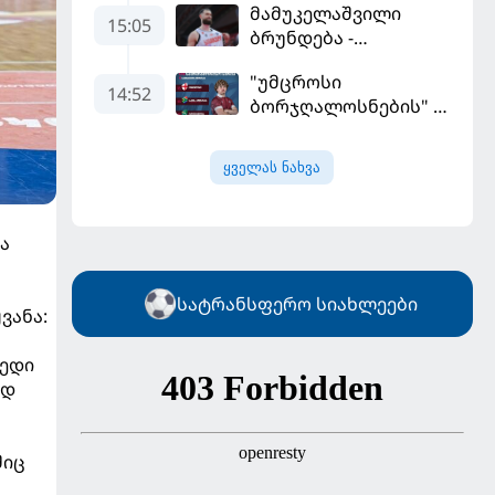
მამუკელაშვილი
ევრობასკეტი
15:05
ბრუნდება -
ისრაელთან მარცხით
მონტენეგროსა და
გახსნა
"უმცროსი
პორტუგალიასთან
14:52
ბორჯღალოსნების"
მატჩებისთვის
ხუთი ლელო
საქართველო
ინგლისთან
მზადებას 15
ყველას ნახვა
კალათბურთელით
იწყებს
ა
სატრანსფერო სიახლეები
ვანა:
ხედი
ოდ
შიც