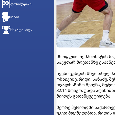
ᲤᲝᲠᲛᲣᲚᲐ 1
MMA
ᲡᲮᲕᲐᲓᲐᲡᲮᲕᲐ
მსოფლიო ჩემპიონატის სა
საკუთარ მოედანზე ესპანეთ
ჩვენი გუნდის მწვრთნელმა
ოჩხიკიძე, რიდი, სანაძე, 
თვალსაჩინო შეიქნა, მეტო
32:14 მოიგო. უნდა აღინიშ
მიიღეს გადაწყვეტილება.
მეორე პერიოდში საქართვე
უკეთ მოქმედებდა, რიდის 