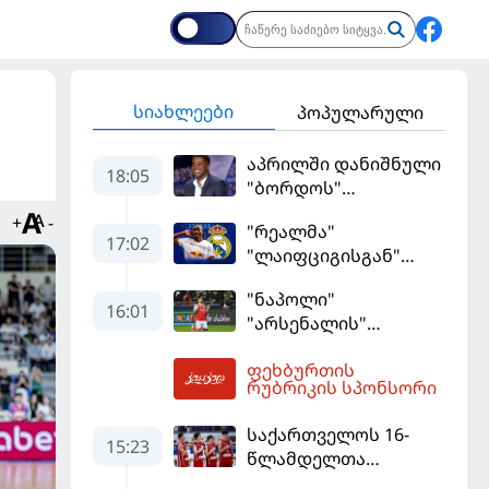
სიახლეები
პოპულარული
აპრილში დანიშნული
18:05
"ბორდოს"
მწვრთნელი
+
-
"რეალმა"
გადააყენეს
17:02
"ლაიფციგისგან"
შემტევი 140
"ნაპოლი"
მილიონად შეიძინა
16:01
"არსენალის"
თავდამსხმელის
ფეხბურთის
შეძენას ცდილობს
18:19
რუბრიკის სპონსორი
საქართველოს 16-
15:23
წლამდელთა
ნაკრებმა