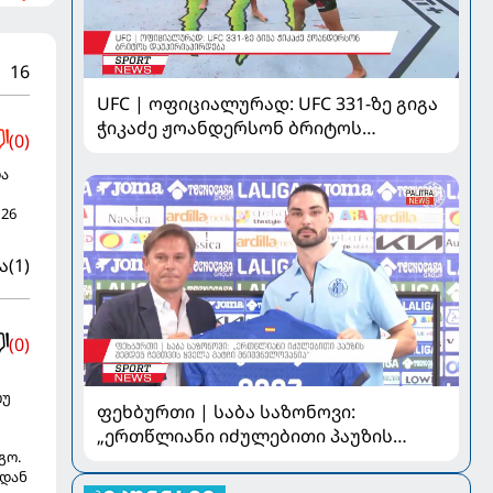
16
UFC | ოფიციალურად: UFC 331-ზე გიგა
ჭიკაძე ჟოანდერსონ ბრიტოს
(0)
დაუპირისპირდება
ა
26
ა
(1)
(0)
თუ
ფეხბურთი | საბა საზონოვი:
„ერთწლიანი იძულებითი პაუზის
გო.
შემდეგ ჩემთვის ყველა მატჩი
იდან
მნიშვნელოვანია“