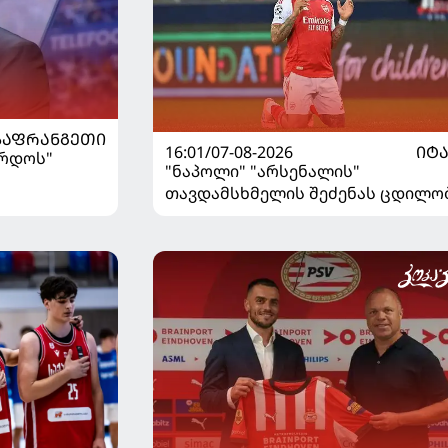
ᲡᲐᲤᲠᲐᲜᲒᲔᲗᲘ
16:01/07-08-2026
ᲘᲢ
ორდოს"
"ნაპოლი" "არსენალის"
თავდამსხმელის შეძენას ცდილო