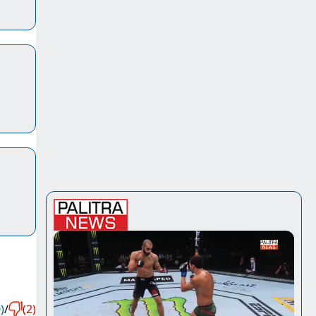
)
/
(2)