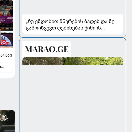
„ნუ ენდობით მწერების ბადეს და ნუ
გამოიწვევთ ღებინებას ქიმიის
გადაყლაპვისას“ - როგორ ვიხსნათ
ბავშვი კრიტიკულ სიტუაციაში,
პედიატრ სალომე ახვლედიანის
რჩევები
ᲙᲠᲔᲑᲘ
ი