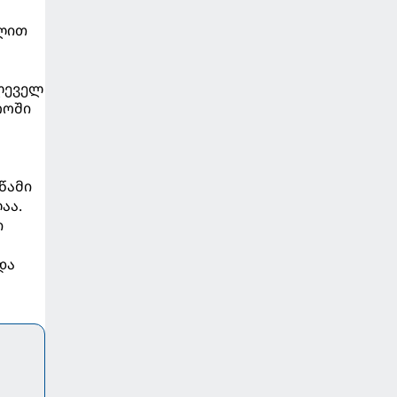
ულით
ლეველ
როში
წამი
აა.
ი
და