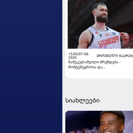
15:05/07-08-
ᲔᲠᲝᲕᲜᲣᲚᲘ ᲜᲐᲙᲠᲔ
2026
მამუკელაშვილი ბრუნდება -
მონტენეგროსა და
პორტუგალიასთან მატჩებისთვის
საქართველო მზადებას 15
კალათბურთელით იწყებს
სიახლეები