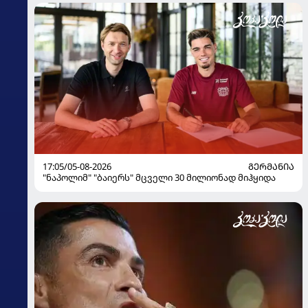
17:05/05-08-2026
ᲒᲔᲠᲛᲐᲜᲘᲐ
"ნაპოლიმ" "ბაიერს" მცველი 30 მილიონად მიჰყიდა