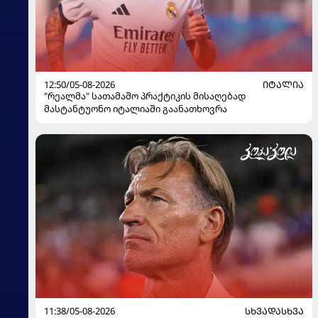
12:50/05-08-2026
ᲘᲢᲐᲚᲘᲐ
"რეალმა" სათამაშო პრაქტიკის მისაღებად
მასტანტუონო იტალიაში გაანათხოვრა
11:38/05-08-2026
ᲡᲮᲕᲐᲓᲐᲡᲮᲕᲐ