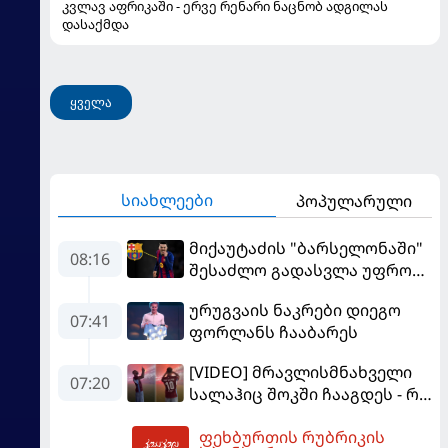
კვლავ აფრიკაში - ერვე რენარი ნაცნობ ადგილას
დასაქმდა
ყველა
სიახლეები
პოპულარული
მიქაუტაძის "ბარსელონაში"
08:16
შესაძლო გადასვლა უფრო
რეალური ხდება - რაზე
ურუგვაის ნაკრები დიეგო
ესაუბრა ქართველი
07:41
ფორლანს ჩააბარეს
კატალონიელთა მთავარ
მწვრთნელს
[VIDEO] მრავლისმნახველი
07:20
სალაჰიც შოკში ჩააგდეს - რა
ხდებოდა ტრაბზონში
ფეხბურთის რუბრიკის
ეგვიპტელი ფეხბურთელის
08:27