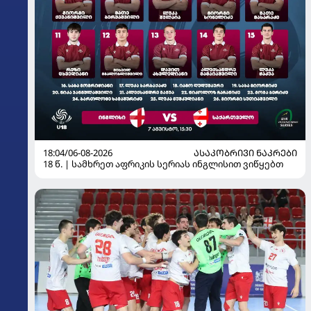
18:04/06-08-2026
ᲐᲡᲐᲙᲝᲑᲠᲘᲕᲘ ᲜᲐᲙᲠᲔᲑᲘ
18 წ. | სამხრეთ აფრიკის სერიას ინგლისით ვიწყებთ