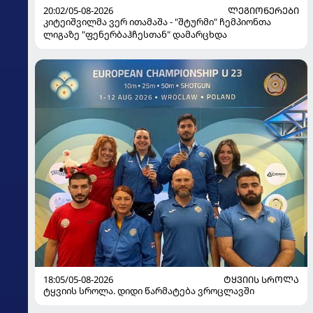
20:02/05-08-2026
ᲚᲔᲒᲘᲝᲜᲔᲠᲔᲑᲘ
კიტეიშვილმა ვერ ითამაშა - "შტურმი" ჩემპიონთა
ლიგაზე "ფენერბაჰჩესთან" დამარცხდა
18:05/05-08-2026
ᲢᲧᲕᲘᲘᲡ ᲡᲠᲝᲚᲐ
ტყვიის სროლა. დიდი წარმატება ვროცლავში