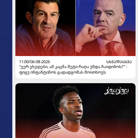
11:00/06-08-2026
ᲡᲮᲕᲐᲓᲐᲡᲮᲕᲐ
"ვერ ვხვდები, ამ კაცმა მეტი რაღა უნდა ჩაიდინოს?" -
ფიგუ ინფანტინოს გადადგომას მოითხოვს