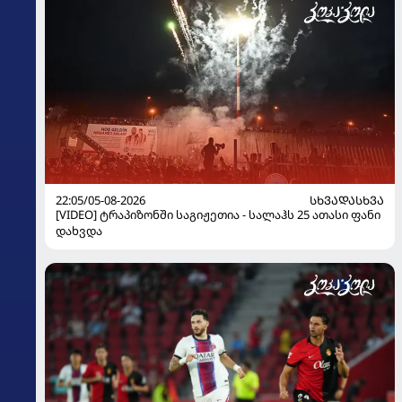
22:05/05-08-2026
ᲡᲮᲕᲐᲓᲐᲡᲮᲕᲐ
[VIDEO] ტრაპიზონში საგიჟეთია - სალაჰს 25 ათასი ფანი
დახვდა