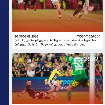
20:48/05-08-2026
ᲚᲔᲒᲘᲝᲜᲔᲠᲔᲑᲘ
[VIDEO] კვარაცხელიამ 60 წუთი ითამაშა - პსჟ სეზონის
პირველ მატჩში "მალიორკასთან" დამარცხდა