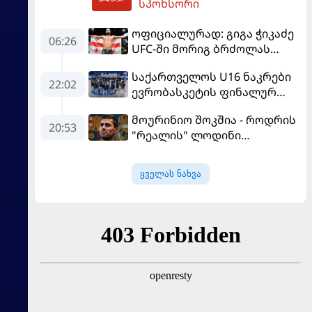
სპონსორი
წარდგენისას
ოფიციალურად: გიგა ჭიკაძე
06:26
UFC-ში მორიგ ბრძოლას
სექტემბერში გამართავს
საქართველოს U16 ნაკრები
22:02
ევრობასკეტის ფინალურ
ეტაპზე – A დივიზიონში
მოურინიო შოკშია - როდრის
ასპარეზობას იწყებს
20:53
"რეალის" ლოდინი
მობეზრდა და
"ბარსელონაში" გადადის
ყველას ნახვა