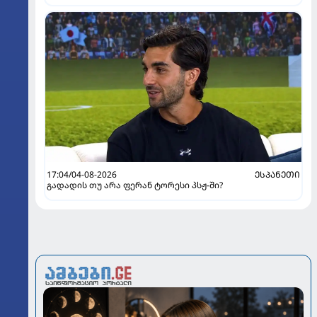
17:04/04-08-2026
ᲔᲡᲞᲐᲜᲔᲗᲘ
გადადის თუ არა ფერან ტორესი პსჟ-ში?