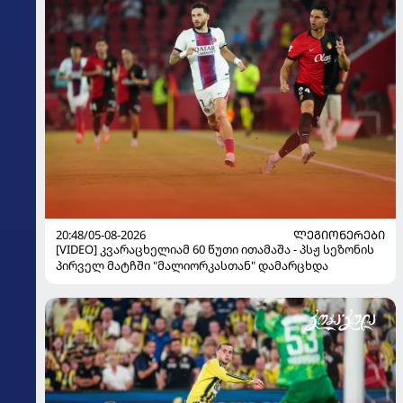
20:48/05-08-2026
ᲚᲔᲒᲘᲝᲜᲔᲠᲔᲑᲘ
[VIDEO] კვარაცხელიამ 60 წუთი ითამაშა - პსჟ სეზონის
პირველ მატჩში "მალიორკასთან" დამარცხდა