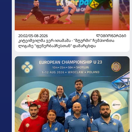
20:02/05-08-2026
ᲚᲔᲒᲘᲝᲜᲔᲠᲔᲑᲘ
კიტეიშვილმა ვერ ითამაშა - "შტურმი" ჩემპიონთა
ლიგაზე "ფენერბაჰჩესთან" დამარცხდა