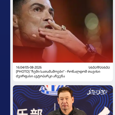
16:04/05-08-2026
ᲡᲮᲕᲐᲓᲐᲡᲮᲕᲐ
[PHOTO] "ჩემი სათამაშოები" - რონალდომ თავისი
ძვირფასი ავტოპარკი აჩვენა