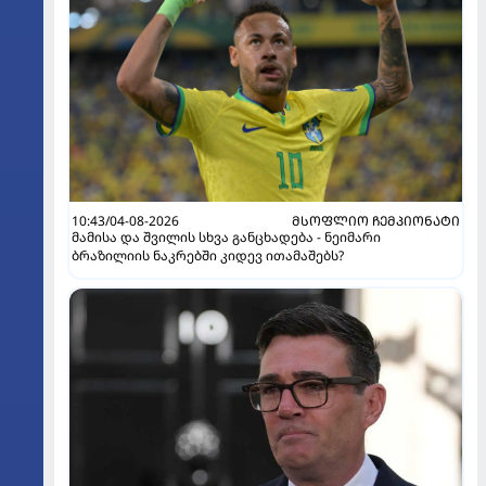
10:43/04-08-2026
ᲛᲡᲝᲤᲚᲘᲝ ᲩᲔᲛᲞᲘᲝᲜᲐᲢᲘ
მამისა და შვილის სხვა განცხადება - ნეიმარი
ბრაზილიის ნაკრებში კიდევ ითამაშებს?