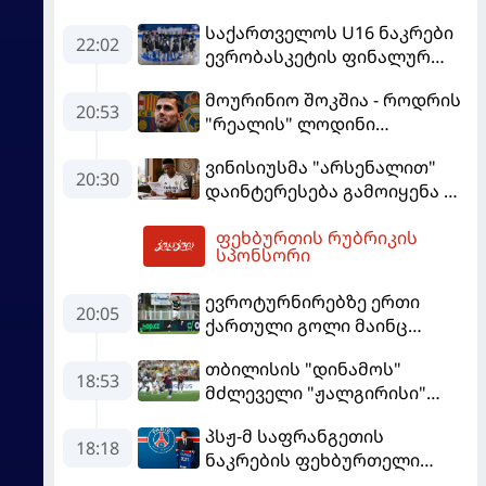
საქართველოს U16 ნაკრები
22:02
ევრობასკეტის ფინალურ
ეტაპზე – A დივიზიონში
მოურინიო შოკშია - როდრის
ასპარეზობას იწყებს
20:53
"რეალის" ლოდინი
მობეზრდა და
ვინისიუსმა "არსენალით"
"ბარსელონაში" გადადის
20:30
დაინტერესება გამოიყენა და
"რეალთან" კონტრაქტი
ფეხბურთის რუბრიკის
მომგებიანად გააგრძელა
05:20
სპონსორი
ევროტურნირებზე ერთი
20:05
ქართული გოლი მაინც
გავიდა
თბილისის "დინამოს"
18:53
მძლეველი "ჟალგირისი"
სახლში "ჰაიდუკთან"
პსჟ-მ საფრანგეთის
განადგურდა
18:18
ნაკრების ფეხბურთელი
დაიმატა