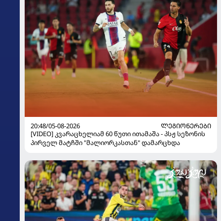
20:48/05-08-2026
ᲚᲔᲒᲘᲝᲜᲔᲠᲔᲑᲘ
[VIDEO] კვარაცხელიამ 60 წუთი ითამაშა - პსჟ სეზონის
პირველ მატჩში "მალიორკასთან" დამარცხდა