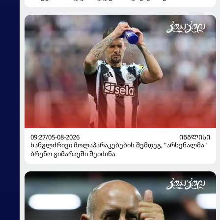
გადაწყვეტილება მიიღო
09:27/05-08-2026
ᲘᲜᲒᲚᲘᲡᲘ
ხანგლძრივი მოლაპარაკებების შემდეგ, "არსენალმა"
ბრუნო გიმარაეში შეიძინა