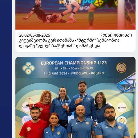
20:02/05-08-2026
ᲚᲔᲒᲘᲝᲜᲔᲠᲔᲑᲘ
კიტეიშვილმა ვერ ითამაშა - "შტურმი" ჩემპიონთა
ლიგაზე "ფენერბაჰჩესთან" დამარცხდა