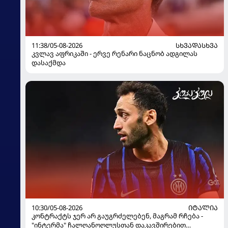
11:38/05-08-2026
ᲡᲮᲕᲐᲓᲐᲡᲮᲕᲐ
კვლავ აფრიკაში - ერვე რენარი ნაცნობ ადგილას
დასაქმდა
10:30/05-08-2026
ᲘᲢᲐᲚᲘᲐ
კონტრაქტს ჯერ არ გაუგრძელებენ, მაგრამ რჩება -
"ინტერმა" ჩალღანოღლუსთან დაკავშირებით