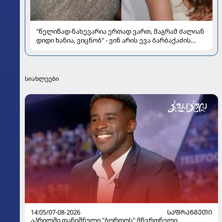
"წელიწად-ნახევარია ერთად ვართ, მაგრამ ძალიან
დიდი ხანია, ვიცნობ" - ვინ არის ევა ბარბაქაძის
რჩეული და როგორია მისი სიყვარულის ამბავი
სიახლეები
14:05/07-08-2026
ᲡᲐᲤᲠᲐᲜᲒᲔᲗᲘ
აპრილში დანიშნული "ბორდოს" მწვრთნელი