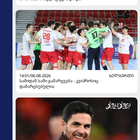
14:01/06-08-2026
ᲮᲔᲚᲑᲣᲠᲗᲘ
სამიდან სამი გამარჯვება - კვიპროსიც
დამარცხებულია