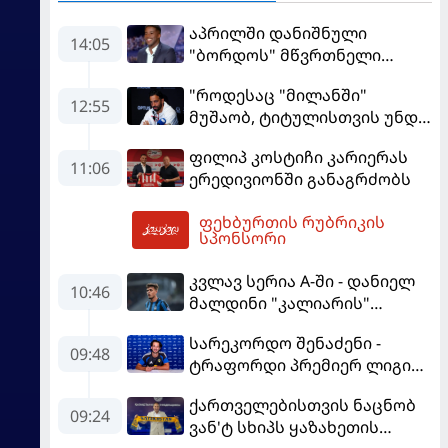
აპრილში დანიშნული
14:05
"ბორდოს" მწვრთნელი
გადააყენეს
"როდესაც "მილანში"
12:55
მუშაობ, ტიტულისთვის უნდა
იბრძოლო" - ამორიმმა
ფილიპ კოსტიჩი კარიერას
"როსონერის" ფანები
11:06
ერედივიონში განაგრძობს
დააიმედა
ფეხბურთის რუბრიკის
14:21
სპონსორი
კვლავ სერია A-ში - დანიელ
10:46
მალდინი "კალიარის"
ღირსებას დაიცავს
სარეკორდო შენაძენი -
09:48
ტრაფორდი პრემიერ ლიგის
მორიგ გუნდში გადავიდა
ქართველებისთვის ნაცნობ
09:24
ვან'ტ სხიპს ყაზახეთის