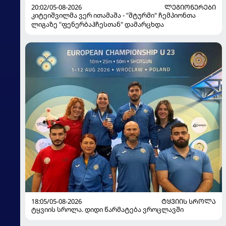
20:02/05-08-2026
ᲚᲔᲒᲘᲝᲜᲔᲠᲔᲑᲘ
კიტეიშვილმა ვერ ითამაშა - "შტურმი" ჩემპიონთა
ლიგაზე "ფენერბაჰჩესთან" დამარცხდა
18:05/05-08-2026
ᲢᲧᲕᲘᲘᲡ ᲡᲠᲝᲚᲐ
ტყვიის სროლა. დიდი წარმატება ვროცლავში