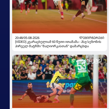
20:48/05-08-2026
ᲚᲔᲒᲘᲝᲜᲔᲠᲔᲑᲘ
[VIDEO] კვარაცხელიამ 60 წუთი ითამაშა - პსჟ სეზონის
პირველ მატჩში "მალიორკასთან" დამარცხდა