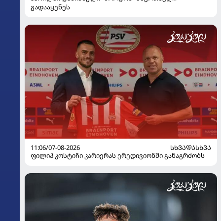
გადააყენეს
11:06/07-08-2026
ᲡᲮᲕᲐᲓᲐᲡᲮᲕᲐ
ფილიპ კოსტიჩი კარიერას ერედივიონში განაგრძობს