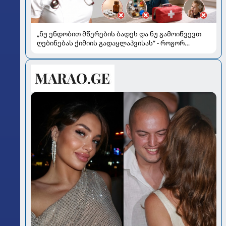
„ნუ ენდობით მწერების ბადეს და ნუ გამოიწვევთ
ღებინებას ქიმიის გადაყლაპვისას“ - როგორ
ვიხსნათ ბავშვი კრიტიკულ სიტუაციაში, პედიატრ
სალომე ახვლედიანის რჩევები