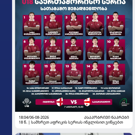
18:04/06-08-2026
ᲐᲡᲐᲙᲝᲑᲠᲘᲕᲘ ᲜᲐᲙᲠᲔᲑᲘ
18 წ. | სამხრეთ აფრიკის სერიას ინგლისით ვიწყებთ