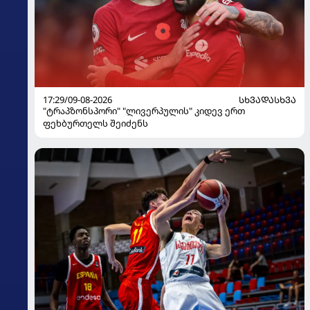
17:29/09-08-2026
ᲡᲮᲕᲐᲓᲐᲡᲮᲕᲐ
"ტრაპზონსპორი" "ლივერპულის" კიდევ ერთ
ფეხბურთელს შეიძენს