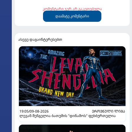
კომენტარი ჯერ არ გაკეთებულა
დაამატე კომენტარი
ასევე დაგაინტერესებთ
19:05/09-08-2026
ᲔᲠᲝᲕᲜᲣᲚᲘ ᲚᲘᲒᲐ
ლევან შენგელია ბათუმის "დინამოს" ფეხბურთელია