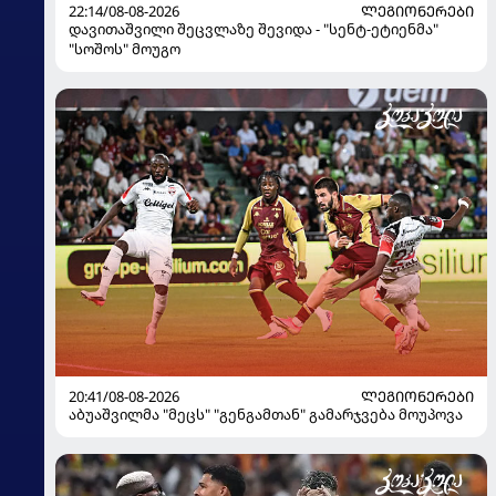
22:14/08-08-2026
ᲚᲔᲒᲘᲝᲜᲔᲠᲔᲑᲘ
დავითაშვილი შეცვლაზე შევიდა - "სენტ-ეტიენმა"
"სოშოს" მოუგო
20:41/08-08-2026
ᲚᲔᲒᲘᲝᲜᲔᲠᲔᲑᲘ
აბუაშვილმა "მეცს" "გენგამთან" გამარჯვება მოუპოვა