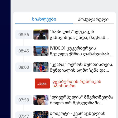
სიახლეები
პოპულარული
"ნაპოლის" ლუკაკუს
08:56
გასხვისება უნდა, მაგრამ
თურქებს თანხაზე ვერ
[VIDEO] ცუკერბერგის
უთანხმდება
08:45
მეუღლე ქმრის დანახვისას
გაოცებული დარჩა - მერაბ
"კვარა" ოქროს ბურთისთვის,
დვალიშვილი Facebook-ის
08:00
მუნდიალის აღმოჩენა და
დამფუძნებელს
სკანდალში მოხვედრილი
დაუპირისპირდა
ფეხბურთის რუბრიკის
მსაჯი - ევროპის სუპერთასის
09:08
სპონსორი
PREVIEW
"ლივერპულის" მწვრთნელმა
07:53
ბოლო ორ შეხვედრაში
მარცხის მიზეზი დაასახელა
ბოიკოტი - კვარაცხელიას
07:47