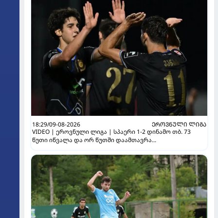
18:29/09-08-2026
ᲔᲠᲝᲕᲜᲣᲚᲘ ᲚᲘᲒᲐ
VIDEO | ეროვნული ლიგა | სპაერი 1-2 დინამო თბ. 73
წუთი იწვალა და ორ წუთში დაამთავრა...