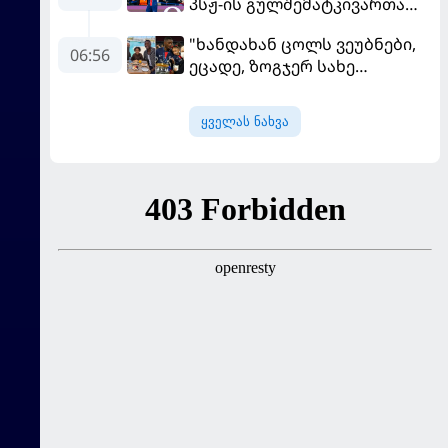
პსჟ-ის გულშემატკივართა
ჯგუფმა განცხადება
"ხანდახან ცოლს ვეუბნები,
გაავრცელა
06:56
ეცადე, ზოგჯერ სახე
საჯაროდ გამოაჩინო, ის კი
ამას მპასუხობს..." -
ყველას ნახვა
დემბელემ მეუღლის შესახებ
ისაუბრა