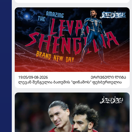
19:05/09-08-2026
ᲔᲠᲝᲕᲜᲣᲚᲘ ᲚᲘᲒᲐ
ლევან შენგელია ბათუმის "დინამოს" ფეხბურთელია