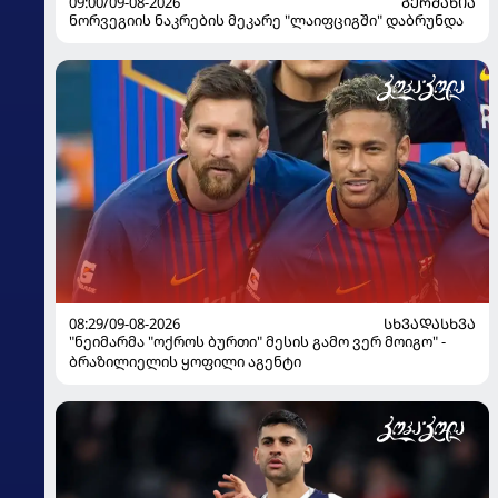
09:00/09-08-2026
ᲒᲔᲠᲛᲐᲜᲘᲐ
ნორვეგიის ნაკრების მეკარე "ლაიფციგში" დაბრუნდა
08:29/09-08-2026
ᲡᲮᲕᲐᲓᲐᲡᲮᲕᲐ
"ნეიმარმა "ოქროს ბურთი" მესის გამო ვერ მოიგო" -
ბრაზილიელის ყოფილი აგენტი