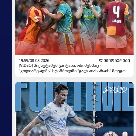
19:59/08-08-2026
ᲚᲔᲒᲘᲝᲜᲔᲠᲔᲑᲘ
[VIDEO] მიქაუტაძემ გაიტანა, ოსიმენმაც -
"ვილიარეალმა" სტამბოლში "გალათასარაის" მოუგო