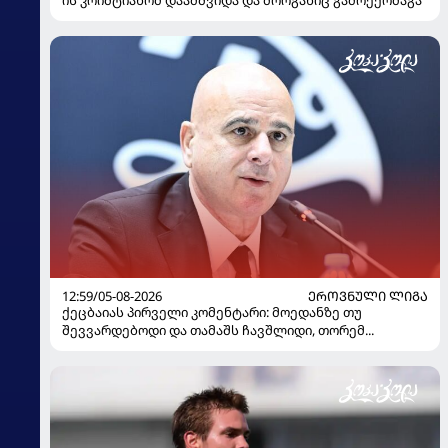
ის კრიშტიანომ დაამშვიდა და მორგანიც გამოექომაგა
12:59/05-08-2026
ᲔᲠᲝᲕᲜᲣᲚᲘ ᲚᲘᲒᲐ
ქეცბაიას პირველი კომენტარი: მოედანზე თუ
შევვარდებოდი და თამაშს ჩავშლიდი, თორემ...