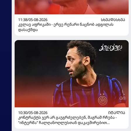
11:38/05-08-2026
ᲡᲮᲕᲐᲓᲐᲡᲮᲕᲐ
კვლავ აფრიკაში - ერვე რენარი ნაცნობ ადგილას
დასაქმდა
10:30/05-08-2026
ᲘᲢᲐᲚᲘᲐ
კონტრაქტს ჯერ არ გაუგრძელებენ, მაგრამ რჩება -
"ინტერმა" ჩალღანოღლუსთან დაკავშირებით
გადაწყვეტილება მიიღო