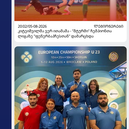
20:02/05-08-2026
ᲚᲔᲒᲘᲝᲜᲔᲠᲔᲑᲘ
კიტეიშვილმა ვერ ითამაშა - "შტურმი" ჩემპიონთა
ლიგაზე "ფენერბაჰჩესთან" დამარცხდა