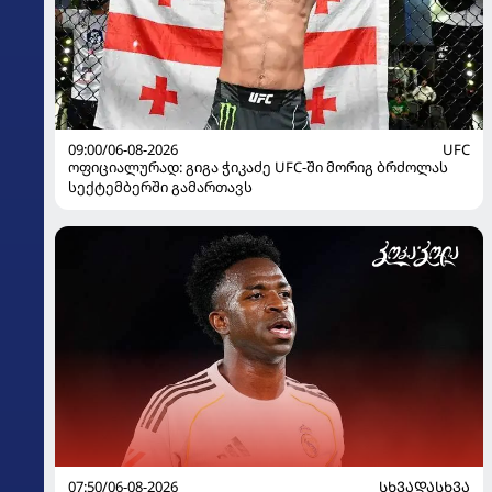
09:00/06-08-2026
UFC
ოფიციალურად: გიგა ჭიკაძე UFC-ში მორიგ ბრძოლას
სექტემბერში გამართავს
07:50/06-08-2026
ᲡᲮᲕᲐᲓᲐᲡᲮᲕᲐ