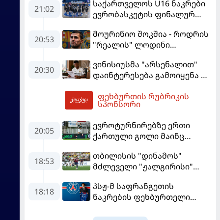
საქართველოს U16 ნაკრები
21:02
ევრობასკეტის ფინალურ
ეტაპზე – A დივიზიონში
მოურინიო შოკშია - როდრის
ასპარეზობას იწყებს
20:53
"რეალის" ლოდინი
მობეზრდა და
ვინისიუსმა "არსენალით"
"ბარსელონაში" გადადის
20:30
დაინტერესება გამოიყენა და
"რეალთან" კონტრაქტი
ფეხბურთის რუბრიკის
მომგებიანად გააგრძელა
22:18
სპონსორი
ევროტურნირებზე ერთი
20:05
ქართული გოლი მაინც
გავიდა
თბილისის "დინამოს"
18:53
მძლეველი "ჟალგირისი"
სახლში "ჰაიდუკთან"
პსჟ-მ საფრანგეთის
განადგურდა
18:18
ნაკრების ფეხბურთელი
დაიმატა