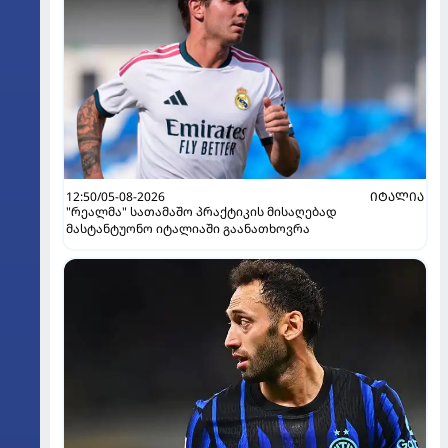
12:50/05-08-2026
ᲘᲢᲐᲚᲘᲐ
"რეალმა" სათამაშო პრაქტიკის მისაღებად
მასტანტუონო იტალიაში გაანათხოვრა