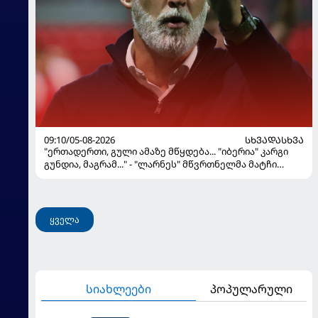
09:10/05-08-2026
ᲡᲮᲕᲐᲓᲐᲡᲮᲕᲐ
"ერთადერთი, გული ამაზე მწყდება... "იბერია" კარგი
გუნდია, მაგრამ..." - "ლარნეს" მწვრთნელმა მატჩი
შეაფასა და თბილისში თავდაჯერებული გუნდი
მოჰყავს
ყველა
სიახლეები
პოპულარული