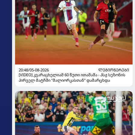
20:48/05-08-2026
ᲚᲔᲒᲘᲝᲜᲔᲠᲔᲑᲘ
[VIDEO] კვარაცხელიამ 60 წუთი ითამაშა - პსჟ სეზონის
პირველ მატჩში "მალიორკასთან" დამარცხდა