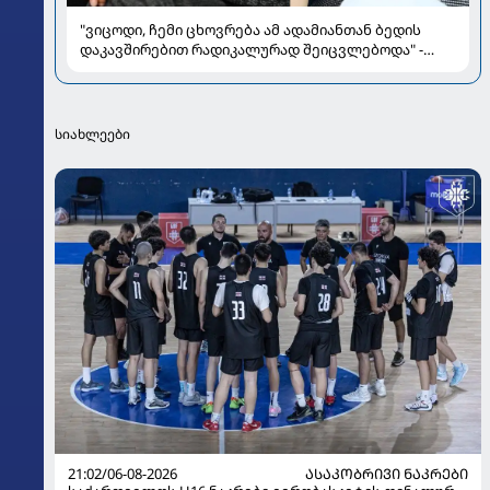
"ვიცოდი, ჩემი ცხოვრება ამ ადამიანთან ბედის
დაკავშირებით რადიკალურად შეიცვლებოდა" -
ნინო ჟვანია დატო ევგენიძესთან ქორწინებასა და
ოჯახზე
სიახლეები
21:02/06-08-2026
ᲐᲡᲐᲙᲝᲑᲠᲘᲕᲘ ᲜᲐᲙᲠᲔᲑᲘ