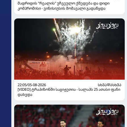
მადრიდის "რეალის" უჩვეულო ქმედება და დიდი
კომპრომისი - ვინისიუსის მომავალი გადაწყდა
22:05/05-08-2026
ᲡᲮᲕᲐᲓᲐᲡᲮᲕᲐ
[VIDEO] ტრაპიზონში საგიჟეთია - სალაჰს 25 ათასი ფანი
დახვდა