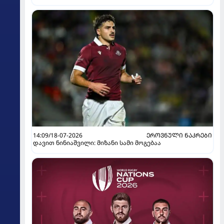
14:09/18-07-2026
ᲔᲠᲝᲕᲜᲣᲚᲘ ᲜᲐᲙᲠᲔᲑᲘ
დავით ნინიაშვილი: მიზანი სამი მოგებაა