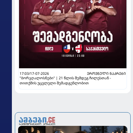
17:03/17-07-2026
ᲔᲠᲝᲕᲜᲣᲚᲘ ᲜᲐᲙᲠᲔᲑᲘ
"ბორჯღალოსნები" | 21 წლის შემდეგ ჩილესთან -
თითქმის უცვლელი შემადგენლობით