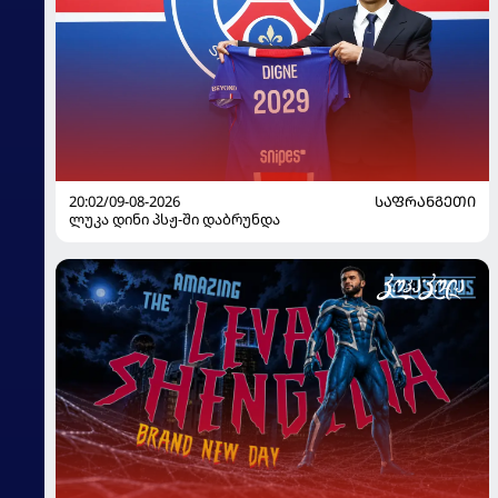
20:02/09-08-2026
ᲡᲐᲤᲠᲐᲜᲒᲔᲗᲘ
ლუკა დინი პსჟ-ში დაბრუნდა