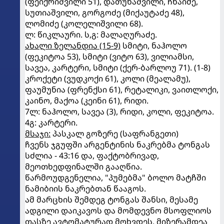
(ფეიქრიშვილი 51), დათუნაშვილი, ჩხაიძე,
სუთიაშვილი, გორგოძე (მიქაუტაძე 48),
ლომიძე (კოლელიშვილი 68).
ლ: წიკლაური. ს,გ: მალაღურაძე.
ახალი ზელანდია (15-9)
სმიტი, ნაჰოლო
(ფეკიტოა 53), სმიტი (ვიტო 63), ვილიამსი,
სავეა, კარტერი, სმიტი (ქერ-ბარლოუ 71). (1-8)
კროქეტი (ვუდკოქი 61), კოლი (მეალამუ),
ფაუმუნია (ფრენქსი 61), რეტალიკი, ვაითლოქი,
კაინო, მაქოა (კეინი 61), რიდი.
7ლ: ნაჰოლო, სავეა (3), რიდი, კოლი, ფეკიტოა.
4გ: კარტერი.
მსაჯი:
პასკალ გოზერე (საფრანგეთი)
ჩვენს ჯგუფში არგენტინის ნაკრებმა ტონგას
სძლია - 43:16 და, ფაქტობრივად,
მეოთხედფინალში გააღწია.
წარმოუდგენელია, "პუმებმა" ბოლო მატჩში
ნამიბიის ნაკრებთან წააგოს.
ამ მარცხის შემდეგ ტონგას შანსი, მესამე
ადგილი დაიკავოს და მომდევნო მსოფლიოს
თასზე ავტომატურად მოხვდეს, მიზერამდეა