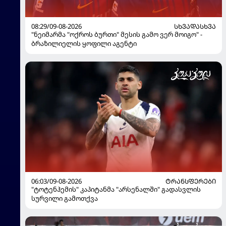
08:29/09-08-2026
ᲡᲮᲕᲐᲓᲐᲡᲮᲕᲐ
"ნეიმარმა "ოქროს ბურთი" მესის გამო ვერ მოიგო" -
ბრაზილიელის ყოფილი აგენტი
06:03/09-08-2026
ᲢᲠᲐᲜᲡᲤᲔᲠᲔᲑᲘ
"ტოტენჰემის" კაპიტანმა "არსენალში" გადასვლის
სურვილი გამოთქვა