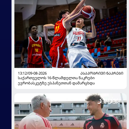
13:12/09-08-2026
ᲐᲡᲐᲙᲝᲑᲠᲘᲕᲘ ᲜᲐᲙᲠᲔᲑᲘ
საქართველოს 16-წლამდელთა ნაკრები
ევრობასკეტზე ესპანეთთან დამარცხდა