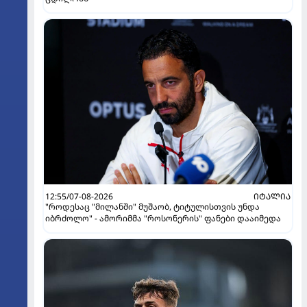
12:55/07-08-2026
ᲘᲢᲐᲚᲘᲐ
"როდესაც "მილანში" მუშაობ, ტიტულისთვის უნდა
იბრძოლო" - ამორიმმა "როსონერის" ფანები დააიმედა