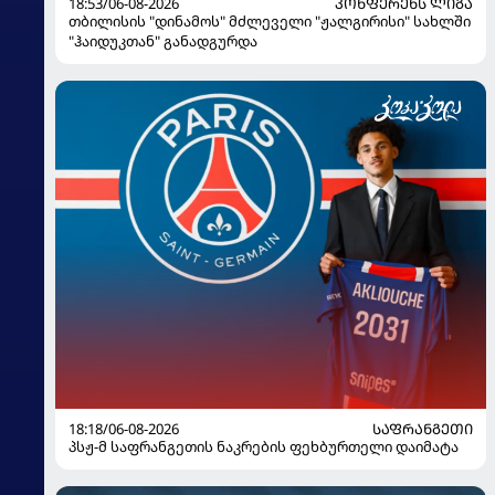
18:53/06-08-2026
ᲙᲝᲜᲤᲔᲠᲔᲜᲡ ᲚᲘᲒᲐ
თბილისის "დინამოს" მძლეველი "ჟალგირისი" სახლში
"ჰაიდუკთან" განადგურდა
18:18/06-08-2026
ᲡᲐᲤᲠᲐᲜᲒᲔᲗᲘ
პსჟ-მ საფრანგეთის ნაკრების ფეხბურთელი დაიმატა