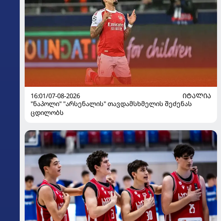
16:01/07-08-2026
ᲘᲢᲐᲚᲘᲐ
"ნაპოლი" "არსენალის" თავდამსხმელის შეძენას
ცდილობს