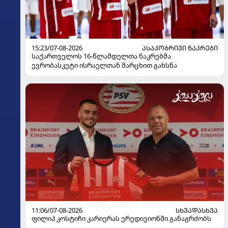
15:23/07-08-2026
ᲐᲡᲐᲙᲝᲑᲠᲘᲕᲘ ᲜᲐᲙᲠᲔᲑᲘ
საქართველოს 16-წლამდელთა ნაკრებმა
ევრობასკეტი ისრაელთან მარცხით გახსნა
11:06/07-08-2026
ᲡᲮᲕᲐᲓᲐᲡᲮᲕᲐ
ფილიპ კოსტიჩი კარიერას ერედივიონში განაგრძობს