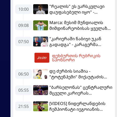
"რეალის" ეს ვარსკვლავი
10:00
დაუფასებელი იყო" -
ჩიჩარიტომ ყოფილ
Marca: მესიმ მუნდიალის
თანაგუნდელზე ისაუბრა
09:08
მიმდინარეობისას ყველაზე
მეტი მუქარა მიიღო
"კარიერაში ნაბიჯი უკან
07:50
გადადგა" - კარაგერმა
სალაჰს არჩევანი დაუწუნა
ფეხბურთის რუბრიკის
10:07
სპონსორი
დე ძერბის სიაშია -
06:50
"ტოტენჰემი" მიქაუტაძის
შეძენას განიხილავს
"ბარსელონას" ცენტრალური
05:55
მცველი კარიერას
"ლივერპულში"
[VIDEOS] ნიდერლანდების
გააგრძელებს
21:55
ჩემპიონატი იეგოიანის
გოლით გაიხსნა - ის მატჩის