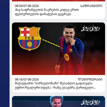
08:50/07-08-2026
ᲡᲐᲤᲠᲐᲜᲒᲔᲗᲘ
პსჟ საფრანგეთის ნაკრების კიდევ ერთი
ფეხბურთელის დამატებას გეგმავს
08:16/07-08-2026
ᲚᲔᲒᲘᲝᲜᲔᲠᲔᲑᲘ
მიქაუტაძის "ბარსელონაში" შესაძლო გადასვლა
უფრო რეალური ხდება - რაზე ესაუბრა ქართველი
კატალონიელთა მთავარ მწვრთნელს