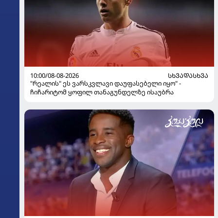
10:00/08-08-2026
ᲡᲮᲕᲐᲓᲐᲡᲮᲕᲐ
"რეალის" ეს ვარსკვლავი დაუფასებელი იყო" -
ჩიჩარიტომ ყოფილ თანაგუნდელზე ისაუბრა