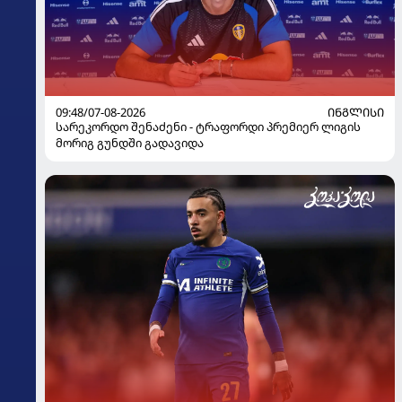
09:48/07-08-2026
ᲘᲜᲒᲚᲘᲡᲘ
სარეკორდო შენაძენი - ტრაფორდი პრემიერ ლიგის
მორიგ გუნდში გადავიდა