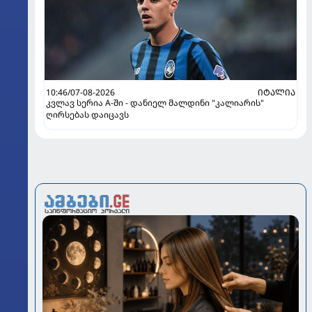
10:46/07-08-2026
ᲘᲢᲐᲚᲘᲐ
კვლავ სერია A-ში - დანიელ მალდინი "კალიარის"
ღირსებას დაიცავს