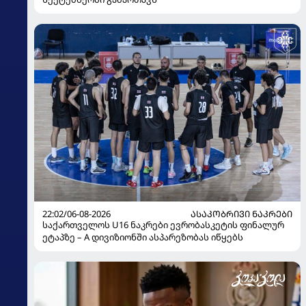
22:02/06-08-2026
ᲐᲡᲐᲙᲝᲑᲠᲘᲕᲘ ᲜᲐᲙᲠᲔᲑᲘ
საქართველოს U16 ნაკრები ევრობასკეტის ფინალურ
ეტაპზე – A დივიზიონში ასპარეზობას იწყებს