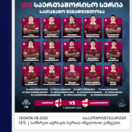
18:04/06-08-2026
ᲐᲡᲐᲙᲝᲑᲠᲘᲕᲘ ᲜᲐᲙᲠᲔᲑᲘ
18 წ. | სამხრეთ აფრიკის სერიას ინგლისით ვიწყებთ