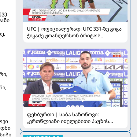
უვე
მანი
UFC | ოფიციალურად: UFC 331-ზე გიგა
ე,
ჭიკაძე ჟოანდერსონ ბრიტოს
დაუპირისპირდება
რი,
ნი,
ფეხბურთი | საბა საზონოვი:
„ერთწლიანი იძულებითი პაუზის
ოვი
შემდეგ ჩემთვის ყველა მატჩი
ოდნი
მნიშვნელოვანია“
ასიჩი