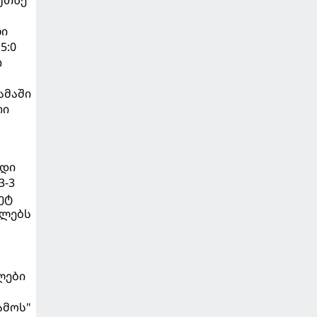
უთზე
ლი
5:0
თ
ამაში
თი
იდი
3-3
ეტ
ელებს
ლები
ამოს"