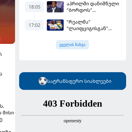
აპრილში დანიშნული
დამსახურებულად
18:05
"ბორდოს"
მოიგო, "ტორპედომ"
მწვრთნელი
გვიან გაიღვიძა...
"რეალმა"
გადააყენეს
17:02
"ლაიფციგისგან"
შემტევი 140
მილიონად შეიძინა
ყველას ნახვა
რ
ს
სატრანსფერო სიახლეები
ს.
 მისი
ე