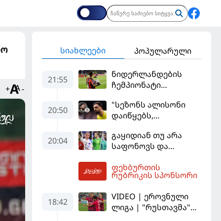
დო
სიახლეები
პოპულარული
ნიდერლანდების
21:55
ჩემპიონატი
+
-
იეგოიანის გოლით
"სეზონს ალისონი
გაიხსნა - ის მატჩის
20:50
დაიწყებს,
MVP გახდა
მამარდაშვილს
გაყიდიან თუ არა
შანსის
20:04
საფონოვს და
გამოსაყენებლად
შევალიეს - ვინ
მოთმინება
ფეხბურთის
იქნება პსჟ-ს
სჭირდება,
22:49
რუბრიკის სპონსორი
ძირითადი მეკარე?
რომელსაც 100%-ით
მიიღებს" - განაცხადა
VIDEO | ეროვნული
18:42
"ლივერპულის"
ლიგა | "რუსთავმა"
ყოფილმა მეკარემ
უკეთ ითამაშა და