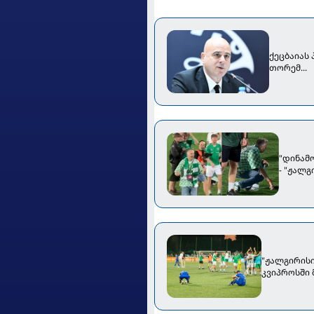
ქეცბაიას
თორემ...
"დინამ
- "ჟალ
"ჟალგირისი
კვიპროსში