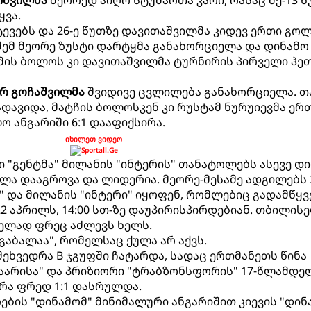
იშვილმა
მეორედ აიღო სტუმართა კარი, რასაც მე-13 წ
ვა.
ევებს და 26-ე წუთზე დავითაშვილმა კიდევ ერთი გო
აძემ მეორე ზუსტი დარტყმა განახორციელა და დინამო 
მის ბოლოს კი დავითაშვილმა ტურნირის პირველი ჰე
რ გოჩაშვილმა
შვიდივე ცვლილება განახორციელა. თ
დავიდა, მატჩის ბოლოსკენ კი რუსტამ ნურუიევმა ერ
ო ანგარიში 6:1 დააფიქსირა.
იხილეთ ვიდეო
ი "გენტმა" მილანის "ინტერის" თანატოლებს ასევე დ
 ქულა დააგროვა და ლიდერია. მეორე-მესამე ადგილებს 
 და მილანის "ინტერი" იყოფენ, რომლებიც გადამწყვ
2 აპრილს, 14:00 სთ-ზე დაუპირისპირდებიან. თბილის
ელად ფრეც აძლევს ხელს.
გაბალაა", რომელსაც ქულა არ აქვს.
შეხვედრა B ჯგუფში ჩატარდა, სადაც ერთმანეთს წინა
აარისა" და პრიზიორი "ტრაბზონსფორის" 17-წლამდე
რა ფრედ 1:1 დასრულდა.
ების "დინამომ" მინიმალური ანგარიშით კიევის "დინ