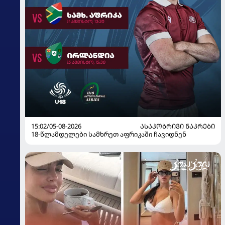
15:02/05-08-2026
ᲐᲡᲐᲙᲝᲑᲠᲘᲕᲘ ᲜᲐᲙᲠᲔᲑᲘ
18-წლამდელები სამხრეთ აფრიკაში ჩავიდნენ