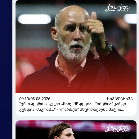
09:10/05-08-2026
ᲡᲮᲕᲐᲓᲐᲡᲮᲕᲐ
"ერთადერთი, გული ამაზე მწყდება... "იბერია" კარგი
გუნდია, მაგრამ..." - "ლარნეს" მწვრთნელმა მატჩი
შეაფასა და თბილისში თავდაჯერებული გუნდი
მოჰყავს