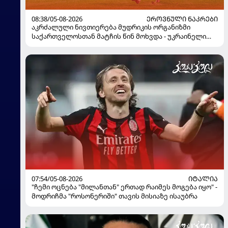
08:38/05-08-2026
ᲔᲠᲝᲕᲜᲣᲚᲘ ᲜᲐᲙᲠᲔᲑᲘ
აკრძალული ნივთიერება მუდრიკის ორგანიზმი
საქართველოსთან მატჩის წინ მოხვდა - უკრაინელი
ჟურნალისტი ფეხბურთელის დისკვალიფიკაციაზე
ინფორმაციას ავრცელებს
07:54/05-08-2026
ᲘᲢᲐᲚᲘᲐ
"ჩემი ოცნება "მილანთან" ერთად რაიმეს მოგება იყო" -
მოდრიჩმა "როსონერიში" თავის მისიაზე ისაუბრა