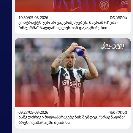
10:30/05-08-2026
ᲘᲢᲐᲚᲘᲐ
კონტრაქტს ჯერ არ გაუგრძელებენ, მაგრამ რჩება -
"ინტერმა" ჩალღანოღლუსთან დაკავშირებით
გადაწყვეტილება მიიღო
09:27/05-08-2026
ᲘᲜᲒᲚᲘᲡᲘ
ხანგლძრივი მოლაპარაკებების შემდეგ, "არსენალმა"
ბრუნო გიმარაეში შეიძინა