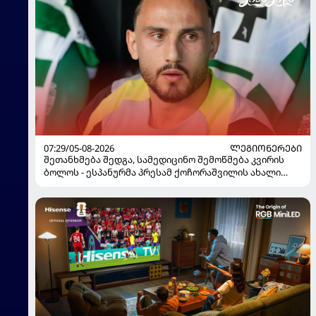
07:29/05-08-2026
ᲚᲔᲒᲘᲝᲜᲔᲠᲔᲑᲘ
შეთანხმება შედგა, სამედიცინო შემოწმება კვირის
ბოლოს - ესპანურმა პრესამ ქოჩორაშვილის ახალი
გუნდი დაასახელა