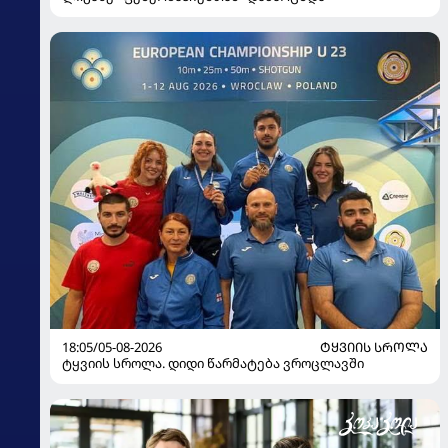
18:05/05-08-2026
ᲢᲧᲕᲘᲘᲡ ᲡᲠᲝᲚᲐ
ტყვიის სროლა. დიდი წარმატება ვროცლავში