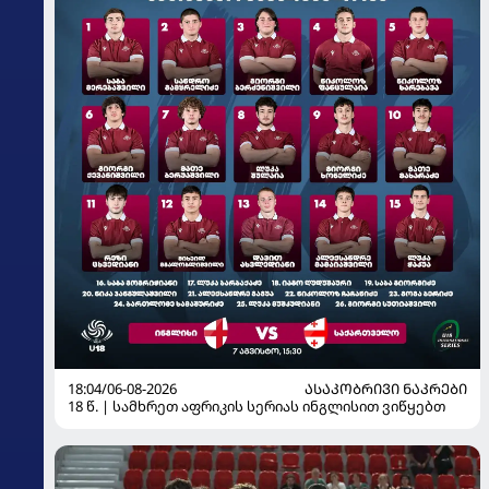
18:04/06-08-2026
ᲐᲡᲐᲙᲝᲑᲠᲘᲕᲘ ᲜᲐᲙᲠᲔᲑᲘ
18 წ. | სამხრეთ აფრიკის სერიას ინგლისით ვიწყებთ