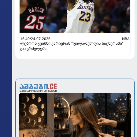
16:40/24-07-2026
NBA
ლებრონ ჯეიმსი კარიერას "ფილადელფია სიქსერსში"
გააგრძელებს