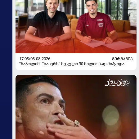
17:05/05-08-2026
ᲒᲔᲠᲛᲐᲜᲘᲐ
"ნაპოლიმ" "ბაიერს" მცველი 30 მილიონად მიჰყიდა