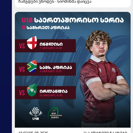
ჩამგდები უწოდეს - სიომინმა დაიცვა
15:02/05-08-2026
ᲐᲡᲐᲙᲝᲑᲠᲘᲕᲘ ᲜᲐᲙᲠᲔᲑᲘ