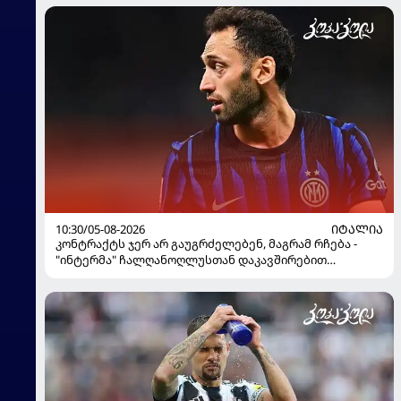
10:30/05-08-2026
ᲘᲢᲐᲚᲘᲐ
კონტრაქტს ჯერ არ გაუგრძელებენ, მაგრამ რჩება -
"ინტერმა" ჩალღანოღლუსთან დაკავშირებით
გადაწყვეტილება მიიღო