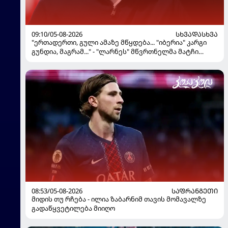
09:10/05-08-2026
ᲡᲮᲕᲐᲓᲐᲡᲮᲕᲐ
"ერთადერთი, გული ამაზე მწყდება... "იბერია" კარგი
გუნდია, მაგრამ..." - "ლარნეს" მწვრთნელმა მატჩი
შეაფასა და თბილისში თავდაჯერებული გუნდი
მოჰყავს
08:53/05-08-2026
ᲡᲐᲤᲠᲐᲜᲒᲔᲗᲘ
მიდის თუ რჩება - ილია ზაბარნიმ თავის მომავალზე
გადაწყვეტილება მიიღო