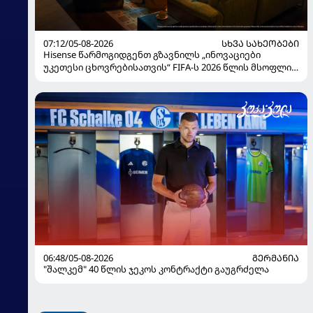
07:12/05-08-2026
ᲡᲮᲕᲐ ᲡᲐᲮᲔᲝᲑᲔᲑᲘ
Hisense წარმოგიდგენთ გზავნილს „ინოვაციები
უკეთესი ცხოვრებისათვის“ FIFA-ს 2026 წლის მსოფლიო
ჩემპიონატზე
06:48/05-08-2026
ᲒᲔᲠᲛᲐᲜᲘᲐ
"შალკემ" 40 წლის ჯეკოს კონტრაქტი გაუგრძელა