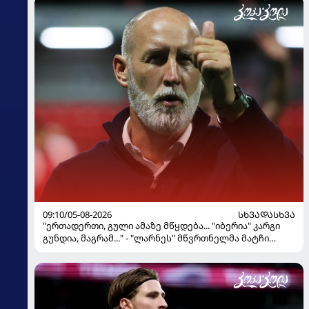
09:10/05-08-2026
ᲡᲮᲕᲐᲓᲐᲡᲮᲕᲐ
"ერთადერთი, გული ამაზე მწყდება... "იბერია" კარგი
გუნდია, მაგრამ..." - "ლარნეს" მწვრთნელმა მატჩი
შეაფასა და თბილისში თავდაჯერებული გუნდი
მოჰყავს