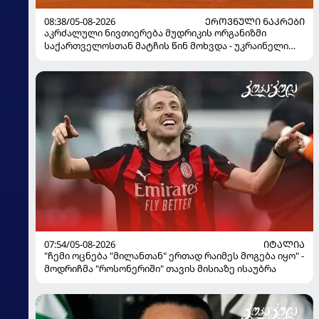
08:38/05-08-2026
ᲔᲠᲝᲕᲜᲣᲚᲘ ᲜᲐᲙᲠᲔᲑᲘ
აკრძალული ნივთიერება მუდრიკის ორგანიზმი
საქართველოსთან მატჩის წინ მოხვდა - უკრაინელი
ჟურნალისტი ფეხბურთელის დისკვალიფიკაციაზე
ინფორმაციას ავრცელებს
07:54/05-08-2026
ᲘᲢᲐᲚᲘᲐ
"ჩემი ოცნება "მილანთან" ერთად რაიმეს მოგება იყო" -
მოდრიჩმა "როსონერიში" თავის მისიაზე ისაუბრა