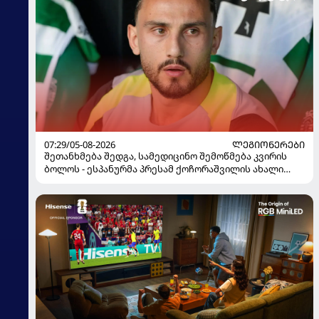
07:29/05-08-2026
ᲚᲔᲒᲘᲝᲜᲔᲠᲔᲑᲘ
შეთანხმება შედგა, სამედიცინო შემოწმება კვირის
ბოლოს - ესპანურმა პრესამ ქოჩორაშვილის ახალი
გუნდი დაასახელა