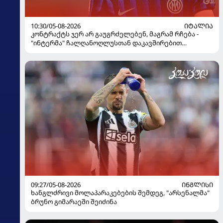
10:30/05-08-2026
ᲘᲢᲐᲚᲘᲐ
კონტრაქტს ჯერ არ გაუგრძელებენ, მაგრამ რჩება -
"ინტერმა" ჩალღანოღლუსთან დაკავშირებით
გადაწყვეტილება მიიღო
09:27/05-08-2026
ᲘᲜᲒᲚᲘᲡᲘ
ხანგლძრივი მოლაპარაკებების შემდეგ, "არსენალმა"
ბრუნო გიმარაეში შეიძინა