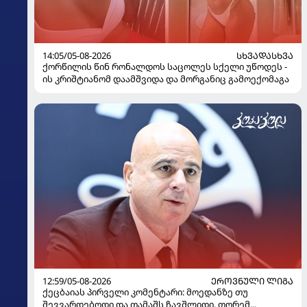
14:05/05-08-2026
ᲡᲮᲕᲐᲓᲐᲡᲮᲕᲐ
ქორწილის წინ რონალდოს საცოლეს სქელი უწოდეს -
ის კრიშტიანომ დაამშვიდა და მორგანიც გამოექომაგა
12:59/05-08-2026
ᲔᲠᲝᲕᲜᲣᲚᲘ ᲚᲘᲒᲐ
ქეცბაიას პირველი კომენტარი: მოედანზე თუ
შევვარდებოდი და თამაშს ჩავშლიდი, თორემ...