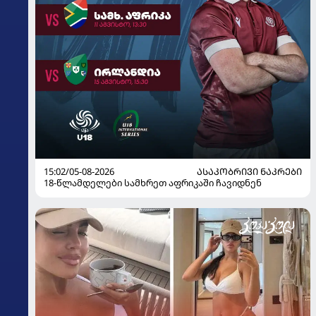
15:02/05-08-2026
ᲐᲡᲐᲙᲝᲑᲠᲘᲕᲘ ᲜᲐᲙᲠᲔᲑᲘ
18-წლამდელები სამხრეთ აფრიკაში ჩავიდნენ