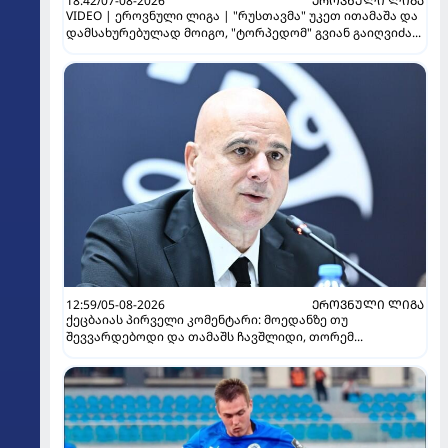
18:42/07-08-2026
ᲔᲠᲝᲕᲜᲣᲚᲘ ᲚᲘᲒᲐ
VIDEO | ეროვნული ლიგა | "რუსთავმა" უკეთ ითამაშა და
დამსახურებულად მოიგო, "ტორპედომ" გვიან გაიღვიძა...
12:59/05-08-2026
ᲔᲠᲝᲕᲜᲣᲚᲘ ᲚᲘᲒᲐ
ქეცბაიას პირველი კომენტარი: მოედანზე თუ
შევვარდებოდი და თამაშს ჩავშლიდი, თორემ...