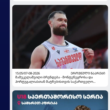
15:05/07-08-2026
ᲔᲠᲝᲕᲜᲣᲚᲘ ᲜᲐᲙᲠᲔᲑᲘ
მამუკელაშვილი ბრუნდება - მონტენეგროსა და
პორტუგალიასთან მატჩებისთვის საქართველო
მზადებას 15 კალათბურთელით იწყებს