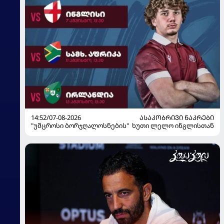
14:52/07-08-2026
ᲐᲡᲐᲙᲝᲑᲠᲘᲕᲘ ᲜᲐᲙᲠᲔᲑᲘ
"უმცროსი ბორჯღალოსნების" ხუთი ლელო ინგლისთან