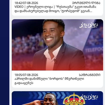
18:42/07-08-2026
ᲔᲠᲝᲕᲜᲣᲚᲘ ᲚᲘᲒᲐ
VIDEO | ეროვნული ლიგა | "რუსთავმა" უკეთ ითამაშა
და დამსახურებულად მოიგო, "ტორპედომ" გვიან
გაიღვიძა...
18:05/07-08-2026
ᲡᲐᲤᲠᲐᲜᲒᲔᲗᲘ
აპრილში დანიშნული "ბორდოს" მწვრთნელი
გადააყენეს