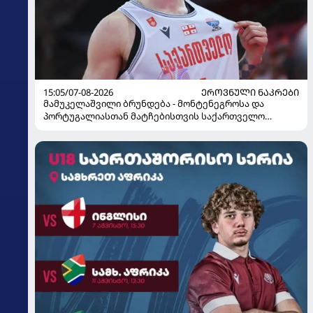
15:05/07-08-2026
ᲔᲠᲝᲕᲜᲣᲚᲘ ᲜᲐᲙᲠᲔᲑᲘ
მამუკელაშვილი ბრუნდება - მონტენეგროსა და
პორტუგალიასთან მატჩებისთვის საქართველო
მზადებას 15 კალათბურთელით იწყებს