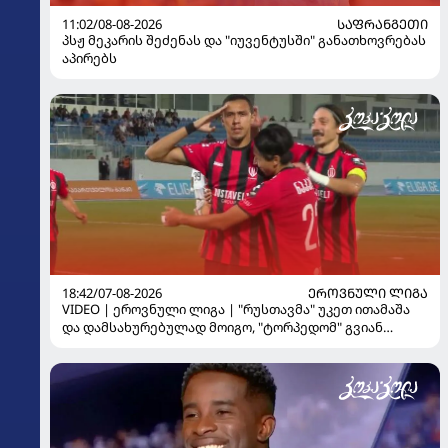
11:02/08-08-2026
ᲡᲐᲤᲠᲐᲜᲒᲔᲗᲘ
პსჟ მეკარის შეძენას და "იუვენტუსში" განათხოვრებას
აპირებს
18:42/07-08-2026
ᲔᲠᲝᲕᲜᲣᲚᲘ ᲚᲘᲒᲐ
VIDEO | ეროვნული ლიგა | "რუსთავმა" უკეთ ითამაშა
და დამსახურებულად მოიგო, "ტორპედომ" გვიან
გაიღვიძა...