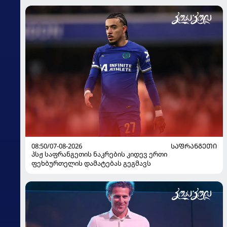
08:50/07-08-2026
ᲡᲐᲤᲠᲐᲜᲒᲔᲗᲘ
პსჟ საფრანგეთის ნაკრების კიდევ ერთი
ფეხბურთელის დამატებას გეგმავს