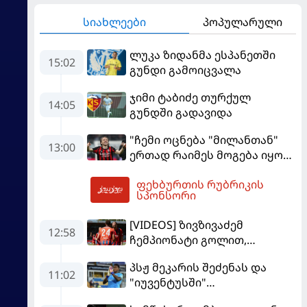
სიახლეები
პოპულარული
ლუკა ზიდანმა ესპანეთში
15:02
გუნდი გამოიცვალა
ჯიმი ტაბიძე თურქულ
14:05
გუნდში გადავიდა
"ჩემი ოცნება "მილანთან"
13:00
ერთად რაიმეს მოგება იყო" -
მოდრიჩმა "როსონერიში"
ფეხბურთის რუბრიკის
თავის მისიაზე ისაუბრა
13:48
სპონსორი
[VIDEOS] ზივზივაძემ
12:58
ჩემპიონატი გოლით,
"ჰაიდენჰაიმმა" კი
პსჟ მეკარის შეძენას და
გამარჯვებით დაიწყო
11:02
"იუვენტუსში"
განათხოვრებას აპირებს