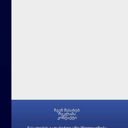
ჩვენ შესახებ
რეკლამა
კონტაქტი
მასალების გადაბეჭდვა/რეპროდუცირება