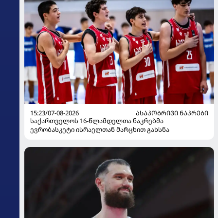
15:23/07-08-2026
ᲐᲡᲐᲙᲝᲑᲠᲘᲕᲘ ᲜᲐᲙᲠᲔᲑᲘ
საქართველოს 16-წლამდელთა ნაკრებმა
ევრობასკეტი ისრაელთან მარცხით გახსნა