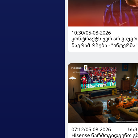
10:30/05-08-2026
კონტრაქტს ჯერ არ გაუგრ
მაგრამ რჩება - "ინტერმა"
ჩალღანოღლუსთან დაკა
გადაწყვეტილება მიიღო
07:12/05-08-2026
ᲡᲮᲕ
Hisense წარმოგიდგენთ გ