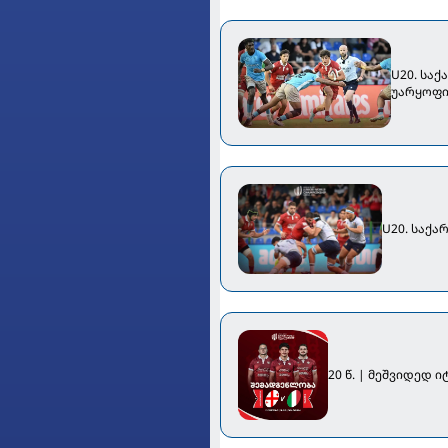
U20. სა
უარყოფი
U20. საქ
20 წ. | მეშვიდედ 