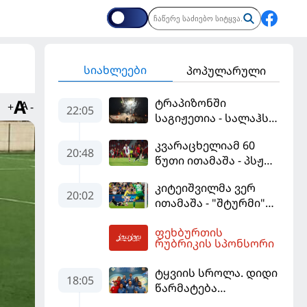
სიახლეები
პოპულარული
ტრაპიზონში
+
-
22:05
საგიჟეთია - სალაჰს
25 ათასი ფანი
კვარაცხელიამ 60
დახვდა
20:48
წუთი ითამაშა - პსჟ
სეზონის პირველ
კიტეიშვილმა ვერ
მატჩში
20:02
ითამაშა - "შტურმი"
"მალიორკასთან"
ჩემპიონთა ლიგაზე
დამარცხდა
ფეხბურთის
"ფენერბაჰჩესთან"
02:24
რუბრიკის სპონსორი
დამარცხდა
ტყვიის სროლა. დიდი
18:05
წარმატება
ვროცლავში