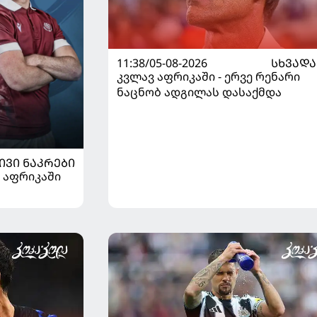
11:38/05-08-2026
ᲡᲮᲕᲐᲓᲐ
კვლავ აფრიკაში - ერვე რენარი
ნაცნობ ადგილას დასაქმდა
ᲘᲕᲘ ᲜᲐᲙᲠᲔᲑᲘ
 აფრიკაში