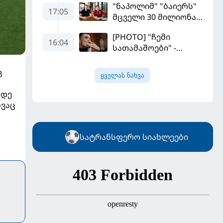
"ნაპოლიმ" "ბაიერს"
17:05
მცველი 30 მილიონად
მიჰყიდა
[PHOTO] "ჩემი
16:04
სათამაშოები" -
რონალდომ თავისი
ძვირფასი ავტოპარკი
ც
ყველას ნახვა
აჩვენა
მდე
ხვაც
სატრანსფერო სიახლეები