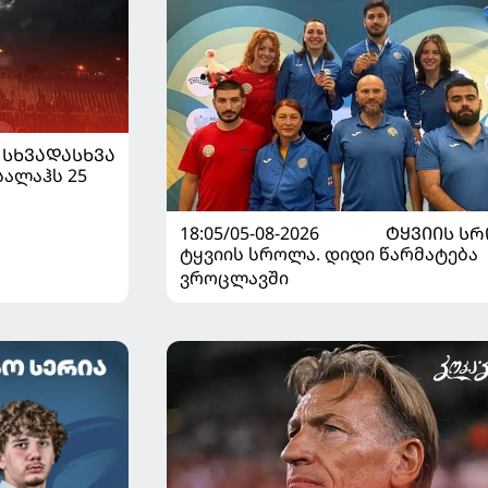
ᲡᲮᲕᲐᲓᲐᲡᲮᲕᲐ
სალაჰს 25
18:05/05-08-2026
ᲢᲧᲕᲘᲘᲡ Ს
ტყვიის სროლა. დიდი წარმატება
ვროცლავში