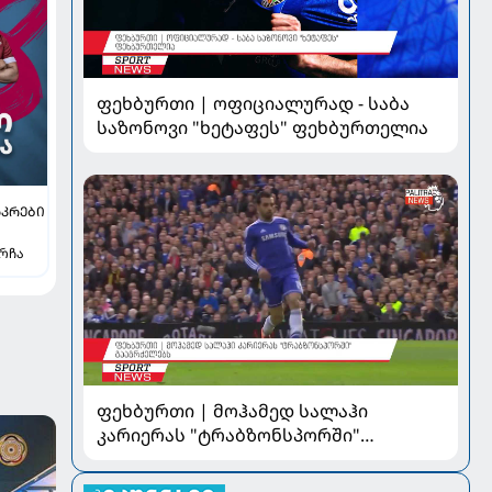
ფეხბურთი | ოფიციალურად - საბა
საზონოვი "ხეტაფეს" ფეხბურთელია
ᲐᲙᲠᲔᲑᲘ
ირჩა
ფეხბურთი | მოჰამედ სალაჰი
კარიერას "ტრაბზონსპორში"
გააგრძელებს