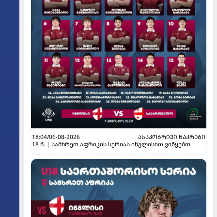
18:04/06-08-2026
ᲐᲡᲐᲙᲝᲑᲠᲘᲕᲘ ᲜᲐᲙᲠᲔᲑᲘ
18 წ. | სამხრეთ აფრიკის სერიას ინგლისით ვიწყებთ