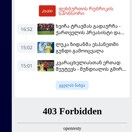
გამოსყიდული "დანაშაული"
ფეხბურთის რუბრიკის
21:20
სპონსორი
ხვიჩა ტრავმას გადაურჩა -
16:52
ქართველის პრეასისტი და
პსჟ-ს ფრე "მანჩესტერ
ლუკა ზიდანმა ესპანეთში
იუნაიტედთან"
15:02
გუნდი გამოიცვალა
კვარაცხელიასთან ერთად
15:01
შეუტევს - მუნდიალის გმირი
მალე პსჟ-ს ფეხბურთელი
გახდება
ყველას ნახვა