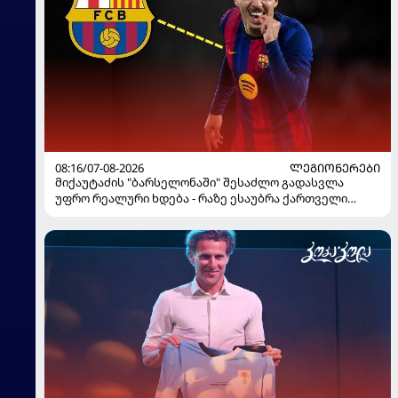
08:16/07-08-2026
ᲚᲔᲒᲘᲝᲜᲔᲠᲔᲑᲘ
მიქაუტაძის "ბარსელონაში" შესაძლო გადასვლა
უფრო რეალური ხდება - რაზე ესაუბრა ქართველი
კატალონიელთა მთავარ მწვრთნელს