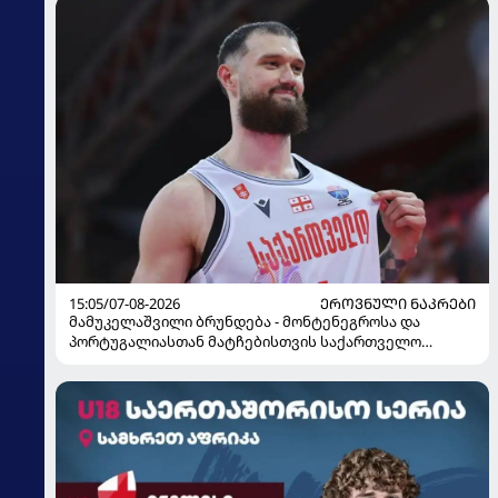
15:05/07-08-2026
ᲔᲠᲝᲕᲜᲣᲚᲘ ᲜᲐᲙᲠᲔᲑᲘ
მამუკელაშვილი ბრუნდება - მონტენეგროსა და
პორტუგალიასთან მატჩებისთვის საქართველო
მზადებას 15 კალათბურთელით იწყებს