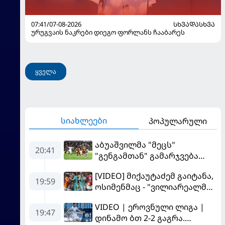
07:41/07-08-2026
ᲡᲮᲕᲐᲓᲐᲡᲮᲕᲐ
ურუგვაის ნაკრები დიეგო ფორლანს ჩააბარეს
ყველა
სიახლეები
პოპულარული
აბუაშვილმა "მეცს"
20:41
"გენგამთან" გამარჯვება
მოუპოვა
[VIDEO] მიქაუტაძემ გაიტანა,
19:59
ოსიმენმაც - "ვილიარეალმა"
სტამბოლში
VIDEO | ეროვნული ლიგა |
"გალათასარაის" მოუგო
19:47
დინამო ბთ 2-2 გაგრა.