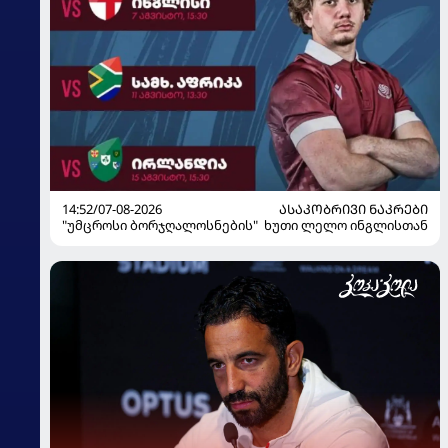
14:52/07-08-2026
ᲐᲡᲐᲙᲝᲑᲠᲘᲕᲘ ᲜᲐᲙᲠᲔᲑᲘ
"უმცროსი ბორჯღალოსნების" ხუთი ლელო ინგლისთან