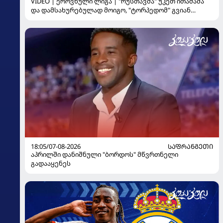
VIDEO | ეროვნული ლიგა | "რუსთავმა" უკეთ ითამაშა
და დამსახურებულად მოიგო, "ტორპედომ" გვიან
გაიღვიძა...
18:05/07-08-2026
ᲡᲐᲤᲠᲐᲜᲒᲔᲗᲘ
აპრილში დანიშნული "ბორდოს" მწვრთნელი
გადააყენეს