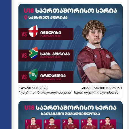
14:52/07-08-2026
ᲐᲡᲐᲙᲝᲑᲠᲘᲕᲘ ᲜᲐᲙᲠᲔᲑᲘ
"უმცროსი ბორჯღალოსნების" ხუთი ლელო ინგლისთან