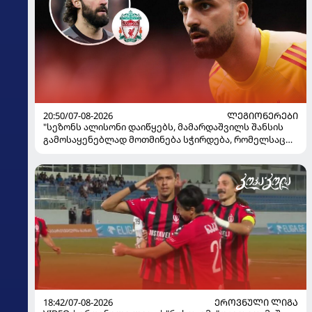
20:50/07-08-2026
ᲚᲔᲒᲘᲝᲜᲔᲠᲔᲑᲘ
"სეზონს ალისონი დაიწყებს, მამარდაშვილს შანსის
გამოსაყენებლად მოთმინება სჭირდება, რომელსაც
100%-ით მიიღებს" - განაცხადა "ლივერპულის"
ყოფილმა მეკარემ
18:42/07-08-2026
ᲔᲠᲝᲕᲜᲣᲚᲘ ᲚᲘᲒᲐ