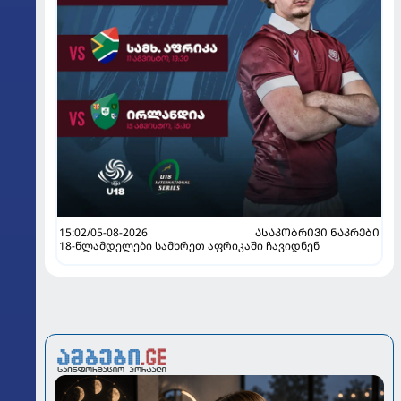
15:02/05-08-2026
ᲐᲡᲐᲙᲝᲑᲠᲘᲕᲘ ᲜᲐᲙᲠᲔᲑᲘ
18-წლამდელები სამხრეთ აფრიკაში ჩავიდნენ