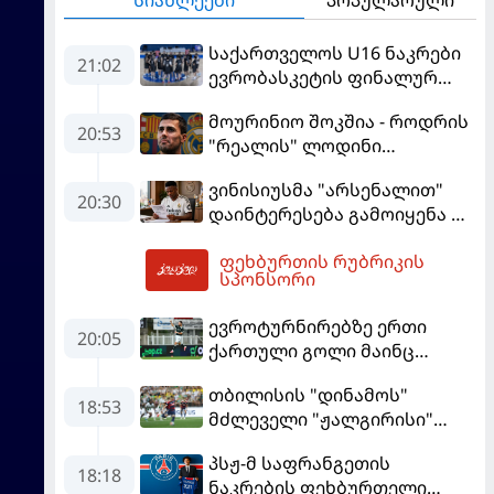
პოპულარული
საქართველოს U16 ნაკრები
21:02
ევრობასკეტის ფინალურ
ეტაპზე – A დივიზიონში
მოურინიო შოკშია - როდრის
ასპარეზობას იწყებს
20:53
"რეალის" ლოდინი
მობეზრდა და
ვინისიუსმა "არსენალით"
"ბარსელონაში" გადადის
20:30
დაინტერესება გამოიყენა და
"რეალთან" კონტრაქტი
ფეხბურთის რუბრიკის
მომგებიანად გააგრძელა
21:17
სპონსორი
ევროტურნირებზე ერთი
20:05
ქართული გოლი მაინც
გავიდა
თბილისის "დინამოს"
18:53
მძლეველი "ჟალგირისი"
სახლში "ჰაიდუკთან"
პსჟ-მ საფრანგეთის
განადგურდა
18:18
ნაკრების ფეხბურთელი