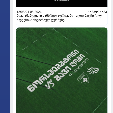
18:05/04-08-2026
ᲡᲮᲕᲐᲓᲐᲡᲮᲕᲐ
ნიკა ამაშუკელი სამხრეთ აფრიკაში - ხუთი მატჩი "ოლ
ბლექსის" ისტორიულ ტურნეზე