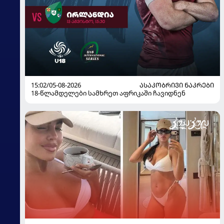
15:02/05-08-2026
ᲐᲡᲐᲙᲝᲑᲠᲘᲕᲘ ᲜᲐᲙᲠᲔᲑᲘ
18-წლამდელები სამხრეთ აფრიკაში ჩავიდნენ