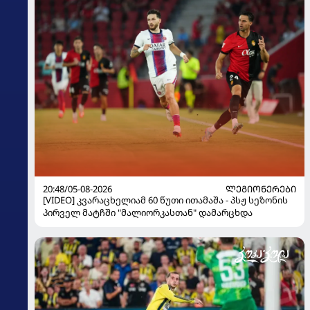
20:48/05-08-2026
ᲚᲔᲒᲘᲝᲜᲔᲠᲔᲑᲘ
[VIDEO] კვარაცხელიამ 60 წუთი ითამაშა - პსჟ სეზონის
პირველ მატჩში "მალიორკასთან" დამარცხდა