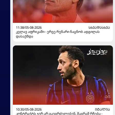
11:38/05-08-2026
ᲡᲮᲕᲐᲓᲐᲡᲮᲕᲐ
კვლავ აფრიკაში - ერვე რენარი ნაცნობ ადგილას
დასაქმდა
10:30/05-08-2026
ᲘᲢᲐᲚᲘᲐ
კონტრაქტს ჯერ არ გაუგრძელებენ, მაგრამ რჩება -