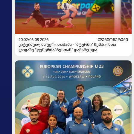
20:02/05-08-2026
ᲚᲔᲒᲘᲝᲜᲔᲠᲔᲑᲘ
კიტეიშვილმა ვერ ითამაშა - "შტურმი" ჩემპიონთა
ლიგაზე "ფენერბაჰჩესთან" დამარცხდა