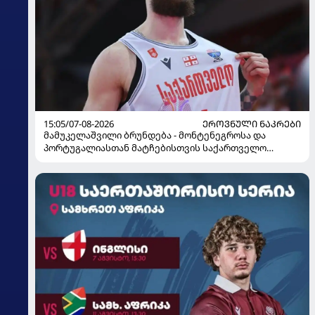
15:05/07-08-2026
ᲔᲠᲝᲕᲜᲣᲚᲘ ᲜᲐᲙᲠᲔᲑᲘ
მამუკელაშვილი ბრუნდება - მონტენეგროსა და
პორტუგალიასთან მატჩებისთვის საქართველო
მზადებას 15 კალათბურთელით იწყებს