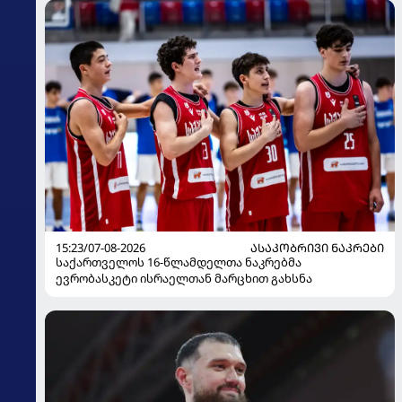
15:23/07-08-2026
ᲐᲡᲐᲙᲝᲑᲠᲘᲕᲘ ᲜᲐᲙᲠᲔᲑᲘ
საქართველოს 16-წლამდელთა ნაკრებმა
ევრობასკეტი ისრაელთან მარცხით გახსნა