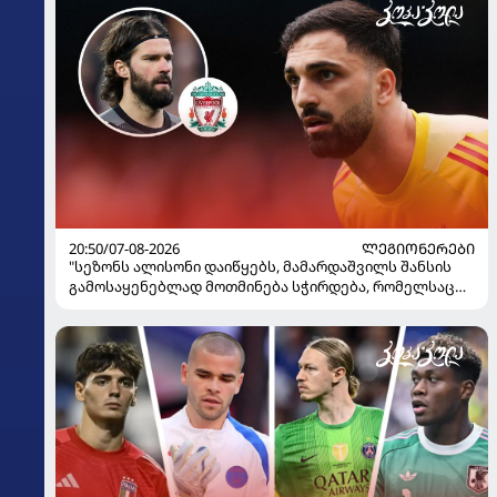
20:50/07-08-2026
ᲚᲔᲒᲘᲝᲜᲔᲠᲔᲑᲘ
"სეზონს ალისონი დაიწყებს, მამარდაშვილს შანსის
გამოსაყენებლად მოთმინება სჭირდება, რომელსაც
100%-ით მიიღებს" - განაცხადა "ლივერპულის"
ყოფილმა მეკარემ