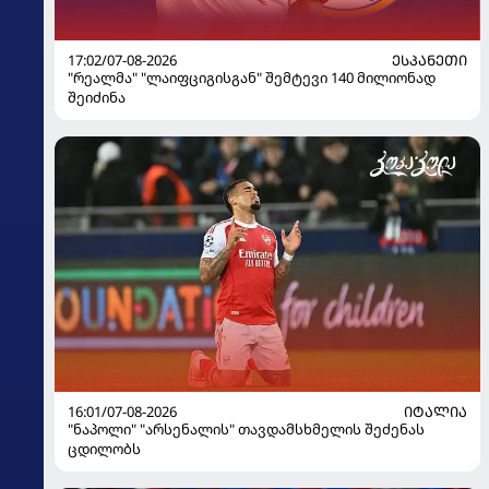
17:02/07-08-2026
ᲔᲡᲞᲐᲜᲔᲗᲘ
"რეალმა" "ლაიფციგისგან" შემტევი 140 მილიონად
შეიძინა
16:01/07-08-2026
ᲘᲢᲐᲚᲘᲐ
"ნაპოლი" "არსენალის" თავდამსხმელის შეძენას
ცდილობს