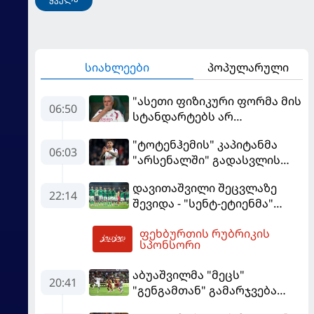
სიახლეები
პოპულარული
"ასეთი ფიზიკური ფორმა მის
06:50
სტანდარტებს არ
შეეფერება" - მოურინიომ
"ტოტენჰემის" კაპიტანმა
"რეალის" ახალწვეული
06:03
"არსენალში" გადასვლის
გააკრიტიკა
სურვილი გამოთქვა
დავითაშვილი შეცვლაზე
22:14
შევიდა - "სენტ-ეტიენმა"
"სოშოს" მოუგო
ფეხბურთის რუბრიკის
07:56
სპონსორი
აბუაშვილმა "მეცს"
20:41
"გენგამთან" გამარჯვება
მოუპოვა