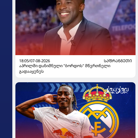
18:05/07-08-2026
ᲡᲐᲤᲠᲐᲜᲒᲔᲗᲘ
აპრილში დანიშნული "ბორდოს" მწვრთნელი
გადააყენეს