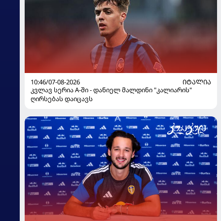
10:46/07-08-2026
ᲘᲢᲐᲚᲘᲐ
კვლავ სერია A-ში - დანიელ მალდინი "კალიარის"
ღირსებას დაიცავს