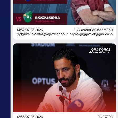
14:52/07-08-2026
ᲐᲡᲐᲙᲝᲑᲠᲘᲕᲘ ᲜᲐᲙᲠᲔᲑᲘ
"უმცროსი ბორჯღალოსნების" ხუთი ლელო ინგლისთან
12:55/07-08-2026
ᲘᲢᲐᲚᲘᲐ