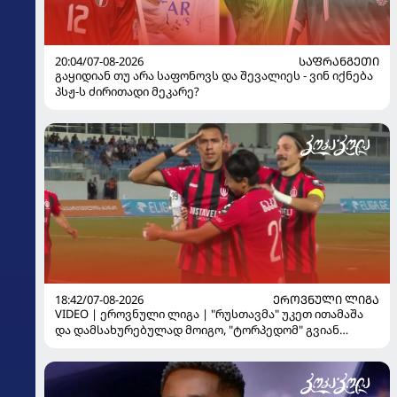
20:04/07-08-2026
ᲡᲐᲤᲠᲐᲜᲒᲔᲗᲘ
გაყიდიან თუ არა საფონოვს და შევალიეს - ვინ იქნება
პსჟ-ს ძირითადი მეკარე?
18:42/07-08-2026
ᲔᲠᲝᲕᲜᲣᲚᲘ ᲚᲘᲒᲐ
VIDEO | ეროვნული ლიგა | "რუსთავმა" უკეთ ითამაშა
და დამსახურებულად მოიგო, "ტორპედომ" გვიან
გაიღვიძა...