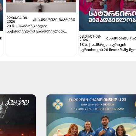
22:04/04-08-
ᲐᲡᲐᲙᲝᲑᲠᲘᲕᲘ ᲜᲐᲙᲠᲔᲑᲘ
2026
20 წ. | საიმონ კიბლი:
საქართველომ გამორჩეულად
08:04/01-08-
წარმატებული ტურნირი ჩაატარა
ᲑᲘ
ᲐᲡᲐᲙᲝᲑᲠᲘᲕᲘ Ნ
2026
18 წ. | სამხრეთ აფრიკის
სერიისთვის 26 მოთამაშე შე