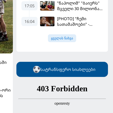
"ნაპოლიმ" "ბაიერს"
17:05
მცველი 30 მილიონად
მიჰყიდა
[PHOTO] "ჩემი
16:04
სათამაშოები" -
რონალდომ თავისი
ძვირფასი ავტოპარკი
ყველას ნახვა
აჩვენა
აში
სატრანსფერო სიახლეები
რ-ორი
ის