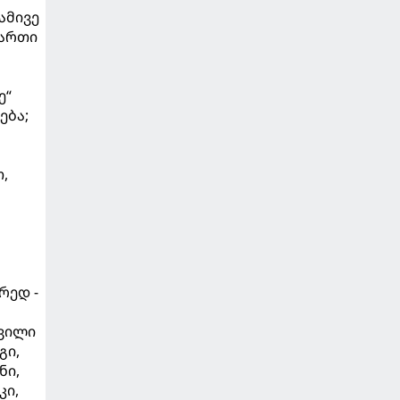
ამივე
მართი
ე“
ება;
,
რედ -
შვილი
გი,
ნი,
კი,