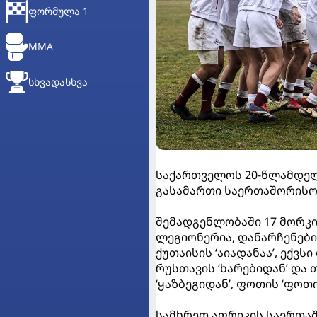
ᲤᲝᲠᲛᲣᲚᲐ 1
MMA
ᲡᲮᲕᲐᲓᲐᲡᲮᲕᲐ
საქართველოს 20-წლამდელ
გასამართი საერთაშორისო 
შემადგენლობაში 17 მორკინ
ლეგიონერია, დანარჩენები
ქუთაისის ‘აიადანაა’, ექვს
რუსთავის ‘ხარებიდან’ და
‘ყაზბეგიდან’, ფოთის ‘ფოთ
სამხრეთ აფრიკის საერთა