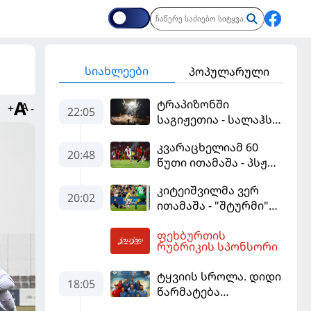
სიახლეები
პოპულარული
ტრაპიზონში
+
-
22:05
საგიჟეთია - სალაჰს
25 ათასი ფანი
კვარაცხელიამ 60
დახვდა
20:48
წუთი ითამაშა - პსჟ
სეზონის პირველ
კიტეიშვილმა ვერ
მატჩში
20:02
ითამაშა - "შტურმი"
"მალიორკასთან"
ჩემპიონთა ლიგაზე
დამარცხდა
ფეხბურთის
"ფენერბაჰჩესთან"
05:23
რუბრიკის სპონსორი
დამარცხდა
ტყვიის სროლა. დიდი
18:05
წარმატება
ვროცლავში