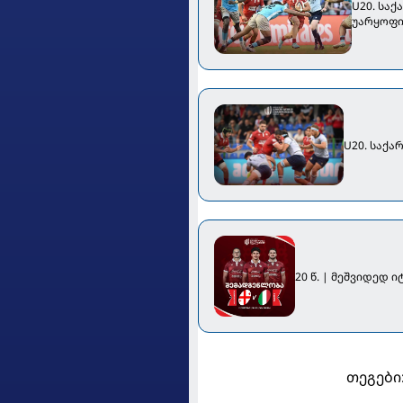
U20. სა
უარყოფი
U20. საქ
20 წ. | მეშვიდედ 
თეგები