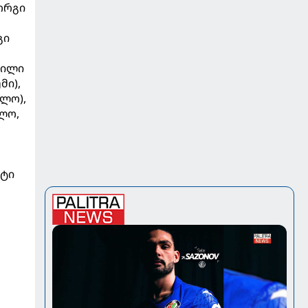
იორგი
გი
ვილი
მი),
ლო),
ელო,
ატი