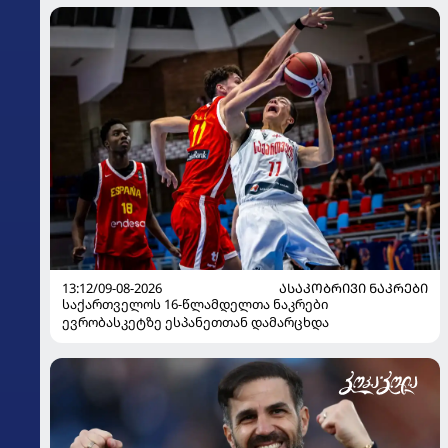
13:12/09-08-2026
ᲐᲡᲐᲙᲝᲑᲠᲘᲕᲘ ᲜᲐᲙᲠᲔᲑᲘ
საქართველოს 16-წლამდელთა ნაკრები
ევრობასკეტზე ესპანეთთან დამარცხდა