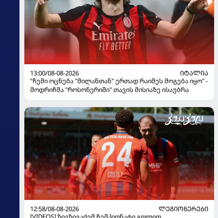
13:00/08-08-2026
ᲘᲢᲐᲚᲘᲐ
"ჩემი ოცნება "მილანთან" ერთად რაიმეს მოგება იყო" -
მოდრიჩმა "როსონერიში" თავის მისიაზე ისაუბრა
12:58/08-08-2026
ᲚᲔᲒᲘᲝᲜᲔᲠᲔᲑᲘ
[VIDEOS] ზივზივაძემ ჩემპიონატი გოლით,