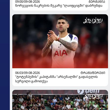
09:00/09-08-2026
ᲒᲔᲠᲛᲐᲜᲘᲐ
ნორვეგიის ნაკრების მეკარე "ლაიფციგში" დაბრუნდა
06:03/09-08-2026
ᲢᲠᲐᲜᲡᲤᲔᲠᲔᲑᲘ
"ტოტენჰემის" კაპიტანმა "არსენალში" გადასვლის
სურვილი გამოთქვა