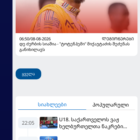
06:50/08-08-2026
ᲚᲔᲒᲘᲝᲜᲔᲠᲔᲑᲘ
დე ძერბის სიაშია - "ტოტენჰემი" მიქაუტაძის შეძენას
განიხილავს
ყველა
სიახლეები
პოპულარული
U18. საქართველოს ვაჟ
22:05
ხელბურთელთა ნაკრები
Championship I-ში