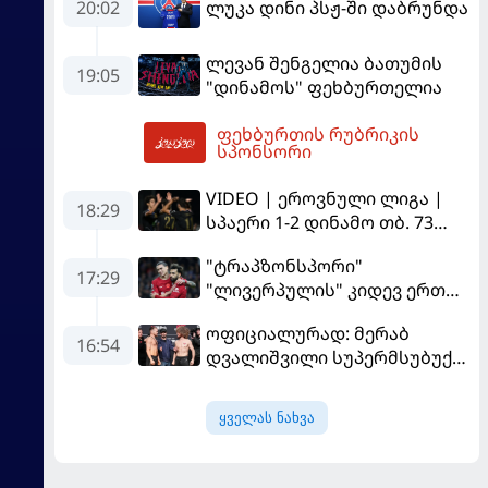
დაწინაურდა
20:02
ლუკა დინი პსჟ-ში დაბრუნდა
ლევან შენგელია ბათუმის
19:05
"დინამოს" ფეხბურთელია
ფეხბურთის რუბრიკის
06:10
სპონსორი
VIDEO | ეროვნული ლიგა |
18:29
სპაერი 1-2 დინამო თბ. 73
წუთი იწვალა და ორ წუთში
"ტრაპზონსპორი"
დაამთავრა...
17:29
"ლივერპულის" კიდევ ერთ
ფეხბურთელს შეიძენს
ოფიციალურად: მერაბ
16:54
დვალიშვილი სუპერმსუბუქი
წონის ქამრისთვის პიოტრ
იანს დაუპირისპირდება
ყველას ნახვა