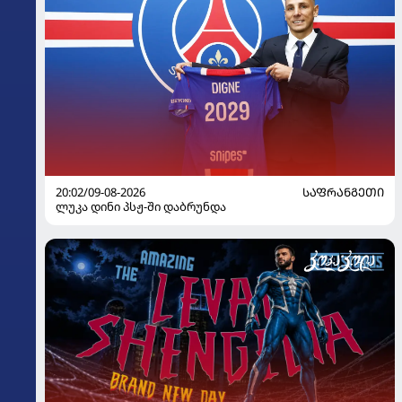
20:02/09-08-2026
ᲡᲐᲤᲠᲐᲜᲒᲔᲗᲘ
ლუკა დინი პსჟ-ში დაბრუნდა