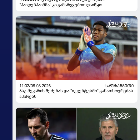
"ჰაიდენჰაიმმა" კი გამარჯვებით დაიწყო
11:02/08-08-2026
ᲡᲐᲤᲠᲐᲜᲒᲔᲗᲘ
პსჟ მეკარის შეძენას და "იუვენტუსში" განათხოვრებას
აპირებს