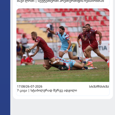
შავი ლომი | სექტემბერში პრემიერშიფის ჩემპიონთან
17:08/26-07-2026
ᲡᲮᲕᲐᲓᲐᲡᲮᲕᲐ
7-კაცა | სტაბილურად მერვე ადგილი