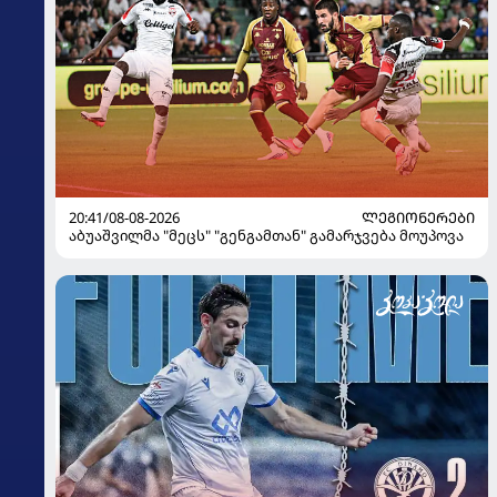
20:41/08-08-2026
ᲚᲔᲒᲘᲝᲜᲔᲠᲔᲑᲘ
აბუაშვილმა "მეცს" "გენგამთან" გამარჯვება მოუპოვა