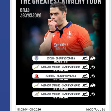
18:05/04-08-2026
ᲡᲮᲕᲐᲓᲐᲡᲮᲕᲐ