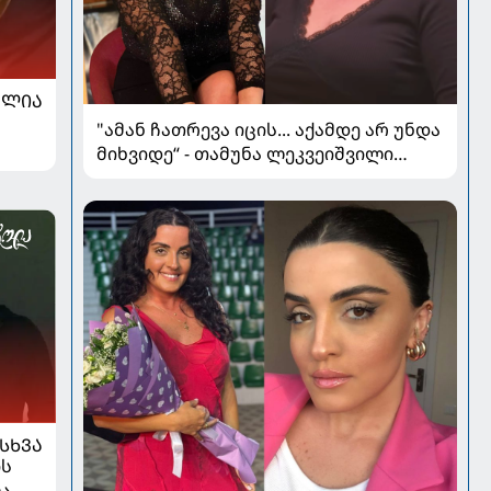
ᲐᲚᲘᲐ
"ამან ჩათრევა იცის... აქამდე არ უნდა
მიხვიდე“ - თამუნა ლეკვეიშვილი
პლასტიკურ ქირურგიაზე
ᲡᲮᲕᲐ
ის
ლა