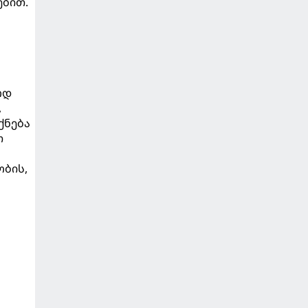
ებით.
ოდ
,
ქნება
თ
ობის,