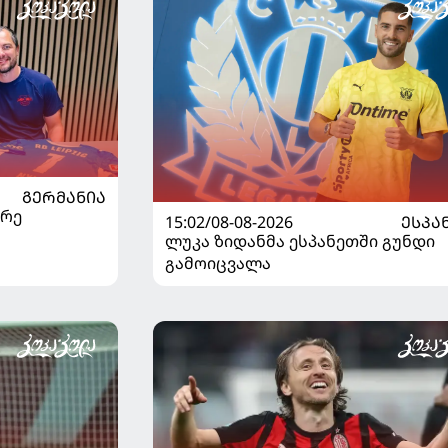
ᲒᲔᲠᲛᲐᲜᲘᲐ
არე
15:02/08-08-2026
ᲔᲡᲞᲐ
ლუკა ზიდანმა ესპანეთში გუნდი
გამოიცვალა