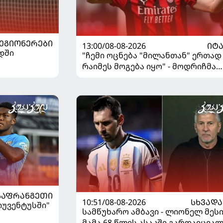
ᲔᲒᲘᲝᲜᲔᲠᲔᲑᲘ
13:00/08-08-2026
ᲘᲢ
დში
"ჩემი ოცნება "მილანთან" ერთად
რაიმეს მოგება იყო" - მოდრიჩმა
"როსონერიში" თავის მისიაზე
ისაუბრა
ᲡᲐᲤᲠᲐᲜᲒᲔᲗᲘ
10:51/08-08-2026
ᲡᲮᲕᲐᲓᲐ
"იუვენტუსში"
სამწუხარო ამბავი - ლიონელ მეს
მამა 68 წლის ასაკში გარდაიცვა