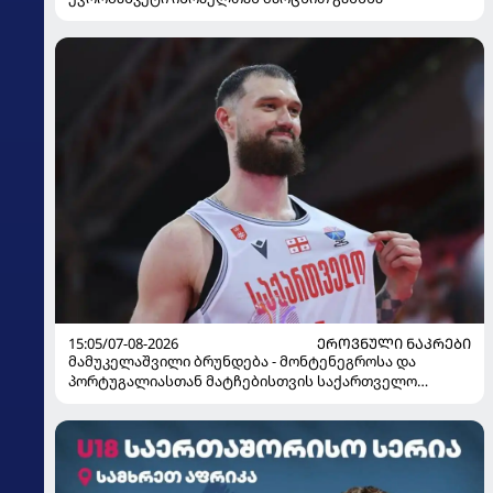
15:05/07-08-2026
ᲔᲠᲝᲕᲜᲣᲚᲘ ᲜᲐᲙᲠᲔᲑᲘ
მამუკელაშვილი ბრუნდება - მონტენეგროსა და
პორტუგალიასთან მატჩებისთვის საქართველო
მზადებას 15 კალათბურთელით იწყებს