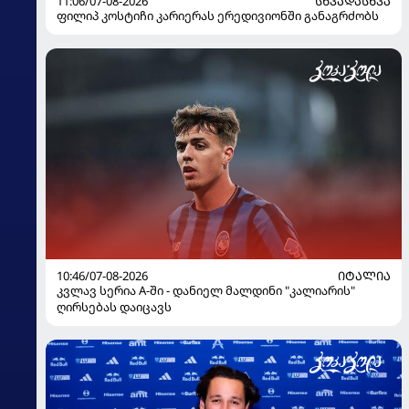
11:06/07-08-2026
ᲡᲮᲕᲐᲓᲐᲡᲮᲕᲐ
ფილიპ კოსტიჩი კარიერას ერედივიონში განაგრძობს
10:46/07-08-2026
ᲘᲢᲐᲚᲘᲐ
კვლავ სერია A-ში - დანიელ მალდინი "კალიარის"
ღირსებას დაიცავს