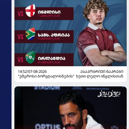
14:52/07-08-2026
ᲐᲡᲐᲙᲝᲑᲠᲘᲕᲘ ᲜᲐᲙᲠᲔᲑᲘ
"უმცროსი ბორჯღალოსნების" ხუთი ლელო ინგლისთან