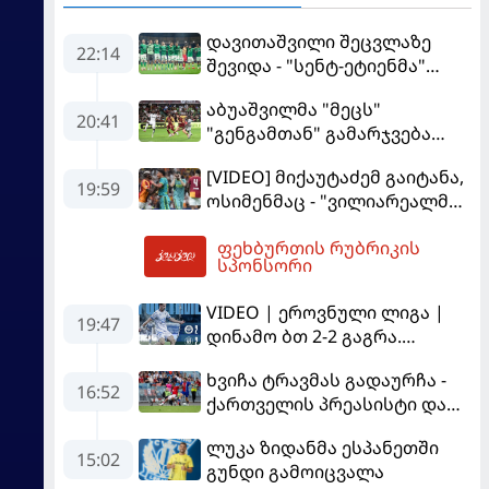
დავითაშვილი შეცვლაზე
22:14
შევიდა - "სენტ-ეტიენმა"
"სოშოს" მოუგო
აბუაშვილმა "მეცს"
20:41
"გენგამთან" გამარჯვება
მოუპოვა
[VIDEO] მიქაუტაძემ გაიტანა,
19:59
ოსიმენმაც - "ვილიარეალმა"
სტამბოლში
ფეხბურთის რუბრიკის
"გალათასარაის" მოუგო
05:28
სპონსორი
VIDEO | ეროვნული ლიგა |
19:47
დინამო ბთ 2-2 გაგრა.
გამოსყიდული "დანაშაული"
ხვიჩა ტრავმას გადაურჩა -
16:52
ქართველის პრეასისტი და
პსჟ-ს ფრე "მანჩესტერ
ლუკა ზიდანმა ესპანეთში
იუნაიტედთან"
15:02
გუნდი გამოიცვალა