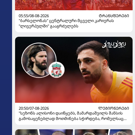
05:55/08-08-2026
ᲢᲠᲐᲜᲡᲤᲔᲠᲔᲑᲘ
"ბარსელონას" ცენტრალური მცველი კარიერას
"ლივერპულში" გააგრძელებს
20:50/07-08-2026
ᲚᲔᲒᲘᲝᲜᲔᲠᲔᲑᲘ
"სეზონს ალისონი დაიწყებს, მამარდაშვილს შანსის
გამოსაყენებლად მოთმინება სჭირდება, რომელსაც
100%-ით მიიღებს" - განაცხადა "ლივერპულის"
ყოფილმა მეკარემ