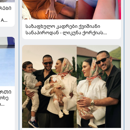
ᲠᲔᲑᲘ
 A
საზაფხულო კადრები ქვიშიანი
სანაპიროდან - ლიკუნა ქორქიას
არდადეგები მეუღლესთან ერთად
ᲣᲠᲗᲘ
თხე
ი