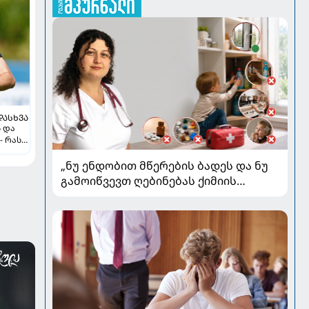
ᲓᲐᲡᲮᲕᲐ
ს და
- რას
„ნუ ენდობით მწერების ბადეს და ნუ
გამოიწვევთ ღებინებას ქიმიის
გადაყლაპვისას“ - როგორ ვიხსნათ
ბავშვი კრიტიკულ სიტუაციაში,
პედიატრ სალომე ახვლედიანის
რჩევები