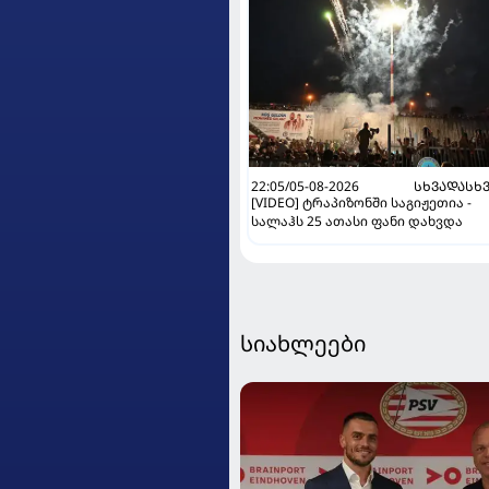
22:05/05-08-2026
ᲡᲮᲕᲐᲓᲐᲡᲮ
[VIDEO] ტრაპიზონში საგიჟეთია -
სალაჰს 25 ათასი ფანი დახვდა
სიახლეები