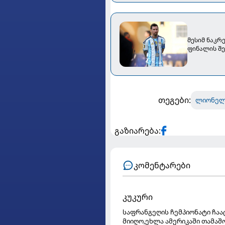
მესიმ ნაკრ
ფინალის შ
თეგები:
ლიონელ
გაზიარება:
კომენტარები
კუკური
საფრანგეღის ჩემპიონატი ჩაა
მიიღო,ეხლა ამერიკაში თამაშ