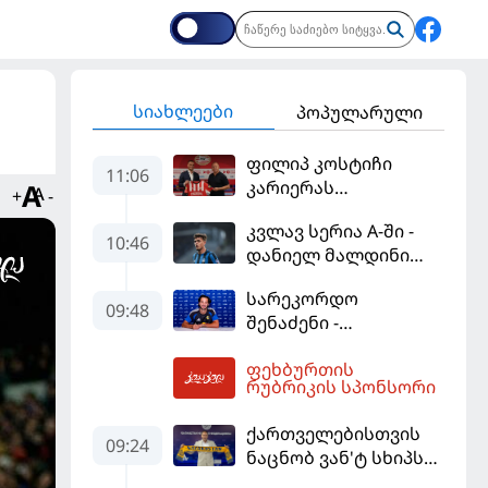
სიახლეები
პოპულარული
ფილიპ კოსტიჩი
11:06
კარიერას
+
-
ერედივიონში
კვლავ სერია A-ში -
განაგრძობს
10:46
დანიელ მალდინი
"კალიარის"
სარეკორდო
ღირსებას დაიცავს
09:48
შენაძენი -
ტრაფორდი პრემიერ
ფეხბურთის
ლიგის მორიგ გუნდში
12:26
რუბრიკის სპონსორი
გადავიდა
ქართველებისთვის
09:24
ნაცნობ ვან'ტ სხიპს
ყაზახეთის ნაკრები