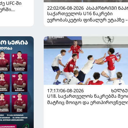
ე UFC-ში
22:02/06-08-2026
ᲐᲡᲐᲙᲝᲑᲠᲘᲕᲘ ᲜᲐᲙ
ერში
საქართველოს U16 ნაკრები
ევრობასკეტის ფინალურ ეტაპზე –
დივიზიონში ასპარეზობას იწყებს
17:17/06-08-2026
ᲮᲔᲚᲑ
U18. საქართველოს ნაკრებმა მეო
მატჩიც მოიგო და ერთპიროვნულ
ლიდერი გახდა