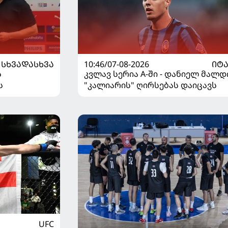
ᲡᲮᲕᲐᲓᲐᲡᲮᲕᲐ
10:46/07-08-2026
ᲘᲢ
ს
კვლავ სერია A-ში - დანიელ მალდ
ს
"კალიარის" ღირსებას დაიცავს
UFC