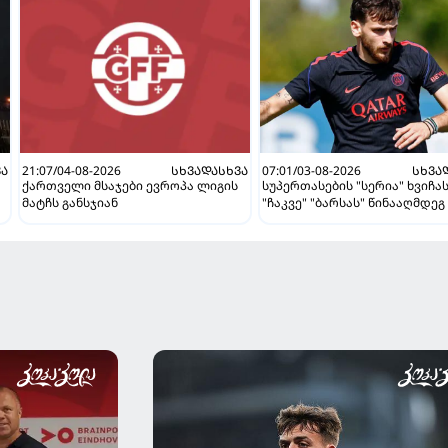
ᲕᲐ
21:07/04-08-2026
ᲡᲮᲕᲐᲓᲐᲡᲮᲕᲐ
07:01/03-08-2026
ᲡᲮᲕᲐ
ქართველი მსაჯები ევროპა ლიგის
სუპერთასების "სერია" ხვიჩა
მატჩს განსჯიან
"ჩაკვე" "ბარსას" წინააღმდეგ 
ვნახავთ აგვისტოში