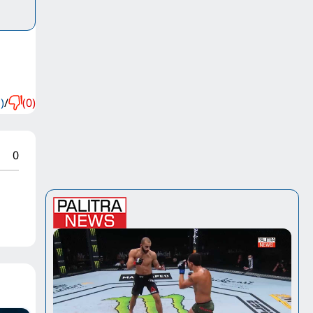
)
/
(0)
0