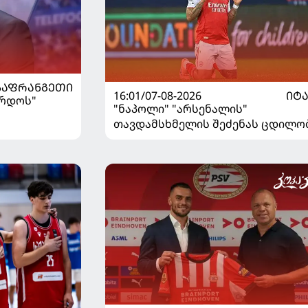
ᲡᲐᲤᲠᲐᲜᲒᲔᲗᲘ
16:01/07-08-2026
ᲘᲢ
ორდოს"
"ნაპოლი" "არსენალის"
თავდამსხმელის შეძენას ცდილო