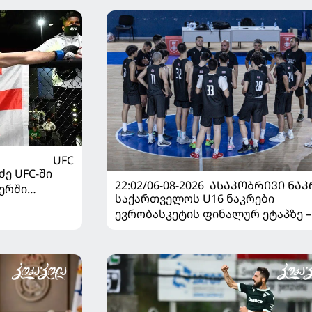
UFC
ე UFC-ში
22:02/06-08-2026
ᲐᲡᲐᲙᲝᲑᲠᲘᲕᲘ ᲜᲐᲙ
ერში
საქართველოს U16 ნაკრები
ევრობასკეტის ფინალურ ეტაპზე –
დივიზიონში ასპარეზობას იწყებს