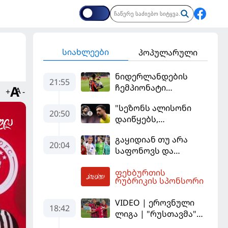
სიახლეები
პოპულარული
ნიდერლანდების
21:55
ჩემპიონატი
+
-
იეგოიანის გოლით
"სეზონს ალისონი
გაიხსნა - ის მატჩის
20:50
დაიწყებს,
MVP გახდა
მამარდაშვილს
გაყიდიან თუ არა
შანსის
20:04
საფონოვს და
გამოსაყენებლად
შევალიეს - ვინ
მოთმინება
ფეხბურთის
იქნება პსჟ-ს
სჭირდება,
23:40
რუბრიკის სპონსორი
ძირითადი მეკარე?
რომელსაც 100%-ით
მიიღებს" - განაცხადა
VIDEO | ეროვნული
18:42
"ლივერპულის"
ლიგა | "რუსთავმა"
ყოფილმა მეკარემ
უკეთ ითამაშა და