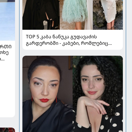
TOP 5 კაბა ნანუკა გუდავაძის
გარდერობში - კაბები, რომლებიც
ᲣᲠᲗᲘ
ყველა ქალის გულს იპყრობს
თხე
ი