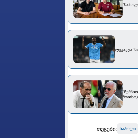
"ნაპოლ
ლუკაკუს "ნ
"ჩემპი
მოთხოვ
თეგები:
ნაპოლი