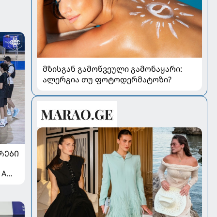
მზისგან გამოწვეული გამონაყარი:
ალერგია თუ ფოტოდერმატოზი?
ᲠᲔᲑᲘ
 A