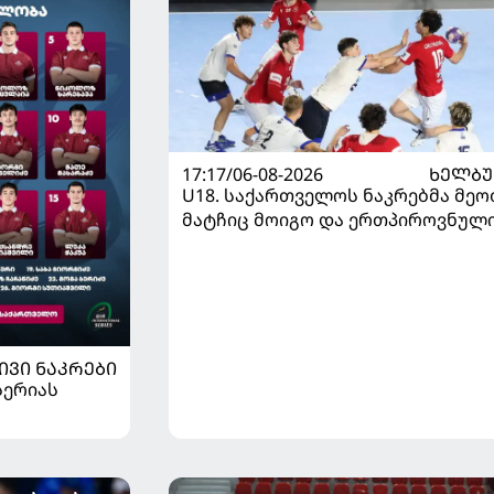
17:17/06-08-2026
ᲮᲔᲚᲑ
U18. საქართველოს ნაკრებმა მეო
მატჩიც მოიგო და ერთპიროვნულ
ლიდერი გახდა
ᲘᲕᲘ ᲜᲐᲙᲠᲔᲑᲘ
სერიას