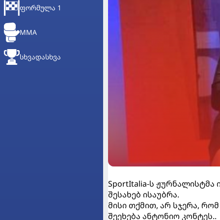
ᲤᲝᲠᲛᲣᲚᲐ 1
MMA
ᲡᲮᲕᲐᲓᲐᲡᲮᲕᲐ
SportItalia-ს ჟურნალისტ
შესახებ ისაუბრა.
მისი თქმით, არ სჯერა, რო
შეეხება ანტონიო კონტეს..