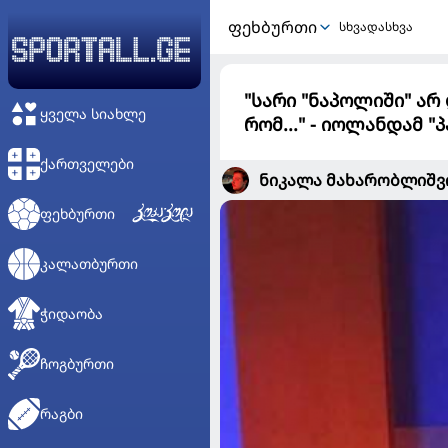
ᲤᲔᲮᲑᲣᲠᲗᲘ
სხვადასხვა
"სარი "ნაპოლიში" არ
ᲧᲕᲔᲚᲐ ᲡᲘᲐᲮᲚᲔ
რომ..." - იოლანდამ "
ᲥᲐᲠᲗᲕᲔᲚᲔᲑᲘ
ნიკალა მახარობლიშ
ᲤᲔᲮᲑᲣᲠᲗᲘ
ᲙᲐᲚᲐᲗᲑᲣᲠᲗᲘ
ᲭᲘᲓᲐᲝᲑᲐ
ᲩᲝᲒᲑᲣᲠᲗᲘ
ᲠᲐᲒᲑᲘ