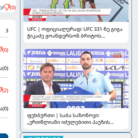
)
/
(0)
UFC | ოფიციალურად: UFC 331-ზე გიგა
3
ჭიკაძე ჟოანდერსონ ბრიტოს
დაუპირისპირდება
(0)
ა
(0)
(2)
ა
(0)
ფეხბურთი | საბა საზონოვი:
„ერთწლიანი იძულებითი პაუზის
შემდეგ ჩემთვის ყველა მატჩი
მნიშვნელოვანია“