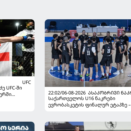
UFC
ე UFC-ში
22:02/06-08-2026
ᲐᲡᲐᲙᲝᲑᲠᲘᲕᲘ ᲜᲐᲙ
ერში
საქართველოს U16 ნაკრები
ევრობასკეტის ფინალურ ეტაპზე –
დივიზიონში ასპარეზობას იწყებს