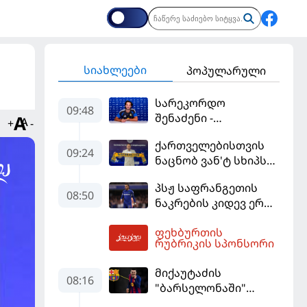
სიახლეები
პოპულარული
სარეკორდო
09:48
შენაძენი -
+
-
ტრაფორდი პრემიერ
ქართველებისთვის
ლიგის მორიგ გუნდში
09:24
ნაცნობ ვან'ტ სხიპს
გადავიდა
ყაზახეთის ნაკრები
პსჟ საფრანგეთის
ჩააბარეს
08:50
ნაკრების კიდევ ერთი
ფეხბურთელის
ფეხბურთის
დამატებას გეგმავს
10:07
რუბრიკის სპონსორი
მიქაუტაძის
08:16
"ბარსელონაში"
შესაძლო გადასვლა