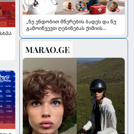
„ნუ ენდობით მწერების ბადეს და ნუ
გამოიწვევთ ღებინებას ქიმიის
ᲡᲮᲕᲐ
გადაყლაპვისას“ - როგორ ვიხსნათ
ბავშვი კრიტიკულ სიტუაციაში,
პედიატრ სალომე ახვლედიანის
რჩევები