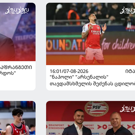
ᲡᲐᲤᲠᲐᲜᲒᲔᲗᲘ
16:01/07-08-2026
ᲘᲢ
ორდოს"
"ნაპოლი" "არსენალის"
თავდამსხმელის შეძენას ცდილო