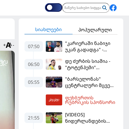
სიახლეები
პოპულარული
"კარიერაში ნაბიჯი
+
-
07:50
უკან გადადგა" -
კარაგერმა სალაჰს
დე ძერბის სიაშია -
არჩევანი დაუწუნა
06:50
"ტოტენჰემი"
მიქაუტაძის შეძენას
"ბარსელონას"
განიხილავს
05:55
ცენტრალური მცველი
კარიერას
ფეხბურთის
"ლივერპულში"
08:08
რუბრიკის სპონსორი
გააგრძელებს
[VIDEOS]
21:55
ნიდერლანდების
ჩემპიონატი