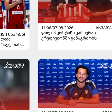
11:06/07-08-2026
ᲡᲮᲕᲐᲓᲐ
ფილიპ კოსტიჩი კარიერას
ᲘᲕᲘ ᲜᲐᲙᲠᲔᲑᲘ
ერედივიონში განაგრძობს
ელთა
ისრაელთან