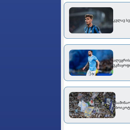
კვლავ სე
ალეგრის 
უკმაყოფ
საშინაო
ბოიკოტ