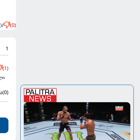
)
/
(0)
1
(1)
ლი
ა
(0)