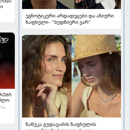
ᲚᲘᲡᲘ
ი
ეგზოტიკური არდადეგები და აზიური
ზაფხული - "ბედნიერი ვარ"
ᲠᲔᲑᲘ
აძლო
-
ელს
ნანუკა გუდავაძის ზაფხულის