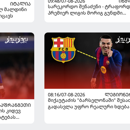
09:48/07-08-2026
ᲘᲜᲒ
ᲘᲢᲐᲚᲘᲐ
სარეკორდო შენაძენი - ტრაფორდ
ელ მალდინი
პრემიერ ლიგის მორიგ გუნდში
იცავს
გადავიდა
08:16/07-08-2026
ᲚᲔᲒᲘᲝᲜᲔ
მიქაუტაძის "ბარსელონაში" შეს
ᲡᲐᲤᲠᲐᲜᲒᲔᲗᲘ
გადასვლა უფრო რეალური ხდება 
ის კიდევ
რაზე ესაუბრა ქართველი
ატებას
კატალონიელთა მთავარ მწვრთნ