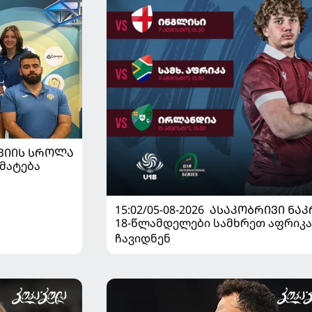
ᲕᲘᲘᲡ ᲡᲠᲝᲚᲐ
მატება
15:02/05-08-2026
ᲐᲡᲐᲙᲝᲑᲠᲘᲕᲘ ᲜᲐᲙ
18-წლამდელები სამხრეთ აფრიკა
ჩავიდნენ