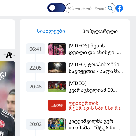
სიახლეები
პოპულარული
[VIDEOS] მესის
06:41
დუბლი და ასისტი -
+
-
მაიამის "ინტერმა"
[VIDEO] ტრაპიზონში
"სან ლუისს" მოუგო
22:05
საგიჟეთია - სალაჰს
25 ათასი ფანი
[VIDEO]
დახვდა
20:48
კვარაცხელიამ 60
წუთი ითამაშა - პსჟ
ფეხბურთის
სეზონის პირველ
07:21
რუბრიკის სპონსორი
მატჩში
"მალიორკასთან"
კიტეიშვილმა ვერ
დამარცხდა
20:02
ითამაშა - "შტურმი"
ჩემპიონთა ლიგაზე