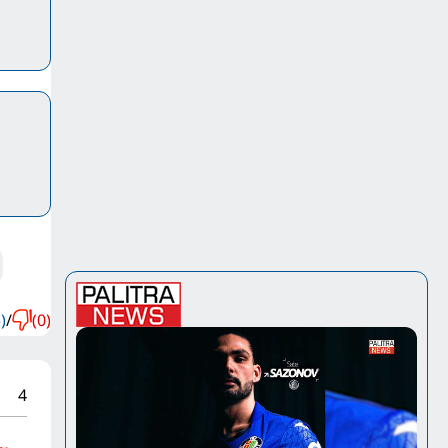
)
/
(0)
4