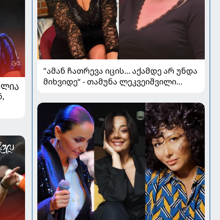
"ამან ჩათრევა იცის... აქამდე არ უნდა
მიხვიდე“ - თამუნა ლეკვეიშვილი
ᲐᲚᲘᲐ
პლასტიკურ ქირურგიაზე
,
თ