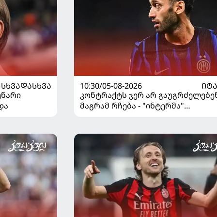
ᲡᲮᲕᲐᲓᲐᲡᲮᲕᲐ
10:30/05-08-2026
ᲘᲢ
ენარი
კონტრაქტს ჯერ არ გაუგრძელებენ
და
მაგრამ რჩება - "ინტერმა"
ჩალღანოღლუსთან დაკავშირები
გადაწყვეტილება მიიღო