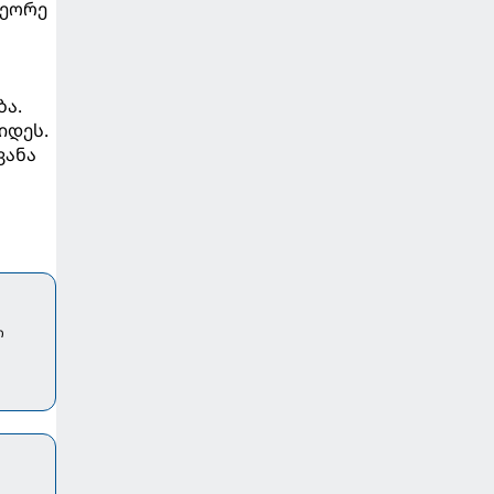
მეორე
ბა.
იდეს.
ვანა
ო