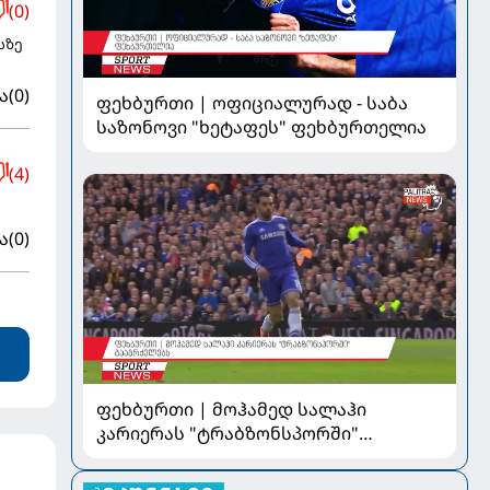
(0)
სზე
ა
(0)
ფეხბურთი | ოფიციალურად - საბა
საზონოვი "ხეტაფეს" ფეხბურთელია
(4)
ა
(0)
ფეხბურთი | მოჰამედ სალაჰი
კარიერას "ტრაბზონსპორში"
გააგრძელებს