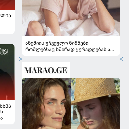
ᲐᲚᲘᲐ
ანემიის უჩვეულო ნიშნები,
რომლებსაც ხშირად ყურადღებას არ
აქცევენ
ᲡᲮᲕᲐ
ის
ლა