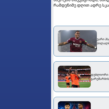
რამდენიმე დღით ადრე სკ
უარი პს
ჰილალშ
დუბლიორი თ
გარემარბის