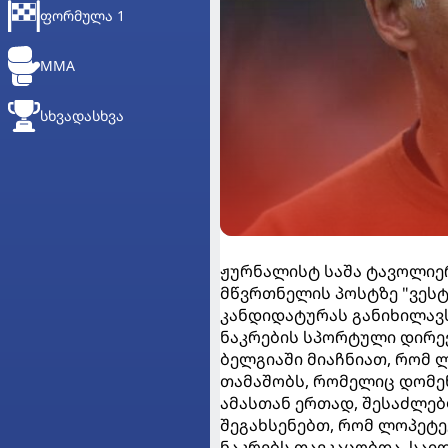
ᲤᲝᲠᲛᲣᲚᲐ 1
MMA
ᲡᲮᲕᲐᲓᲐᲡᲮᲕᲐ
ჟურნალისტ საშა ტავოლიერ
მწვრთნელის პოსტზე "ვეს
კანდიდატურას განიხილავ
ნაკრების სპორტული დირექ
ბელგიაში მიაჩნიათ, რომ
თამაშობს, რომელიც დომენ
ამასთან ერთად, შესაძლებ
შეგახსენებთ, რომ ლოპეტე
ნაკრებს თავკაცობდა, საი