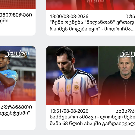
ᲔᲒᲘᲝᲜᲔᲠᲔᲑᲘ
13:00/08-08-2026
ᲘᲢ
დში
"ჩემი ოცნება "მილანთან" ერთად
რაიმეს მოგება იყო" - მოდრიჩმა
"როსონერიში" თავის მისიაზე
ისაუბრა
ᲡᲐᲤᲠᲐᲜᲒᲔᲗᲘ
10:51/08-08-2026
ᲡᲮᲕᲐᲓᲐ
"იუვენტუსში"
სამწუხარო ამბავი - ლიონელ მეს
მამა 68 წლის ასაკში გარდაიცვა