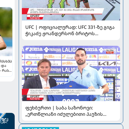
UFC | ოფიციალურად: UFC 331-ზე გიგა
ჭიკაძე ჟოანდერსონ ბრიტოს
დაუპირისპირდება
ᲓᲐᲡᲮᲕᲐ
ს და
- რას
ფეხბურთი | საბა საზონოვი:
„ერთწლიანი იძულებითი პაუზის
შემდეგ ჩემთვის ყველა მატჩი
მნიშვნელოვანია“