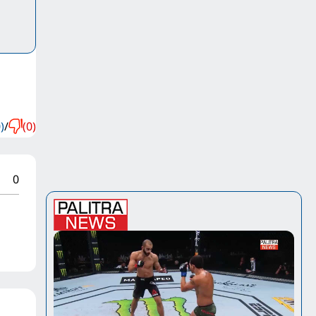
)
/
(0)
0