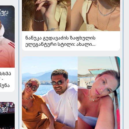
ნანუკა გუდავაძის ზაფხულის
ელეგანტური სტილი: ახალი
ფოტოები, საზაფხულო განწყობა და
უნაკლო ბუნებრივობა
ᲡᲮᲕᲐ
 -
წუნა