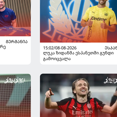
ᲒᲔᲠᲛᲐᲜᲘᲐ
არე
15:02/08-08-2026
ᲔᲡᲞᲐ
ლუკა ზიდანმა ესპანეთში გუნდი
გამოიცვალა