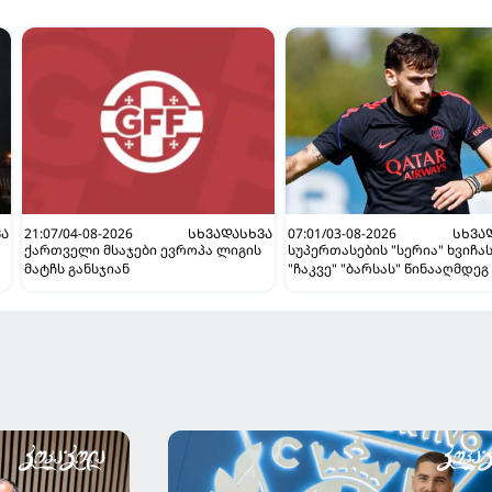
ᲕᲐ
21:07/04-08-2026
ᲡᲮᲕᲐᲓᲐᲡᲮᲕᲐ
07:01/03-08-2026
ᲡᲮᲕᲐ
ქართველი მსაჯები ევროპა ლიგის
სუპერთასების "სერია" ხვიჩა
მატჩს განსჯიან
"ჩაკვე" "ბარსას" წინააღმდეგ 
ვნახავთ აგვისტოში