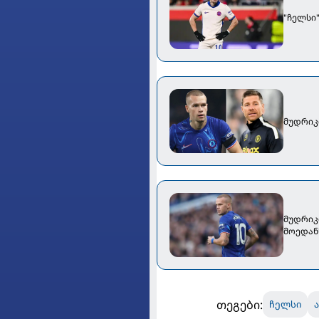
"ჩელსი
მუდრიკ
მუდრიკ
მოედან
თეგები:
ჩელსი