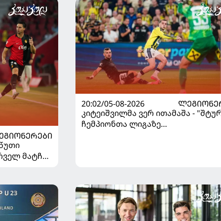
20:02/05-08-2026
ᲚᲔᲒᲘᲝᲜᲔ
კიტეიშვილმა ვერ ითამაშა - "შტუ
ჩემპიონთა ლიგაზე
"ფენერბაჰჩესთან" დამარცხდა
ᲔᲒᲘᲝᲜᲔᲠᲔᲑᲘ
 წუთი
ირველ მატჩში
ცხდა