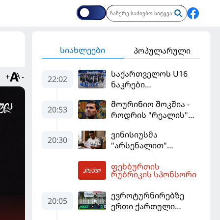
სიახლეები
პოპულარული
საქართველოს U16
+
-
22:02
ნაკრები
ევრობასკეტის
მოურინიო შოკშია -
ფინალურ ეტაპზე – A
20:53
როდრის "რეალის"
დივიზიონში
ლოდინი მობეზრდა
ასპარეზობას იწყებს
ვინისიუსმა
და "ბარსელონაში"
20:30
"არსენალით"
გადადის
დაინტერესება
ფეხბურთის
გამოიყენა და
03:54
რუბრიკის სპონსორი
"რეალთან"
კონტრაქტი
ევროტურნირებზე
მომგებიანად
20:05
ერთი ქართული
გააგრძელა
გოლი მაინც გავიდა