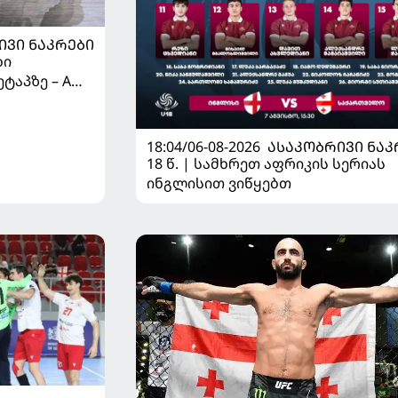
ᲘᲕᲘ ᲜᲐᲙᲠᲔᲑᲘ
ბი
ტაპზე – A
 იწყებს
18:04/06-08-2026
ᲐᲡᲐᲙᲝᲑᲠᲘᲕᲘ ᲜᲐᲙ
18 წ. | სამხრეთ აფრიკის სერიას
ინგლისით ვიწყებთ