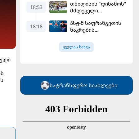
თბილისის "დინამოს"
18:53
მძლეველი
"ჟალგირისი" სახლში
პსჟ-მ საფრანგეთის
"ჰაიდუკთან"
18:18
ნაკრების
განადგურდა
ფეხბურთელი
დაიმატა
ყველას ნახვა
ბული
ის
ლს
სატრანსფერო სიახლეები