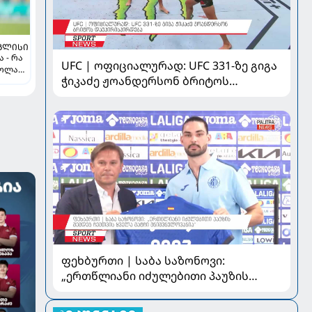
ᲒᲚᲘᲡᲘ
 - რა
UFC | ოფიციალურად: UFC 331-ზე გიგა
კოლას
ჭიკაძე ჟოანდერსონ ბრიტოს
ა პსჟ-
დაუპირისპირდება
ფეხბურთი | საბა საზონოვი:
„ერთწლიანი იძულებითი პაუზის
შემდეგ ჩემთვის ყველა მატჩი
მნიშვნელოვანია“