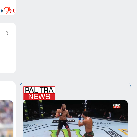
)
/
(0)
0