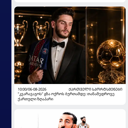
10:00/06-08-2026
ᲥᲐᲠᲗᲕᲔᲚᲘ ᲡᲞᲝᲠᲢᲡᲛᲔᲜᲔᲑᲘ
"კვარავაჯოს" გზა ოქროს ბურთამდე: თანამედროვე
ქართული ზღაპარი