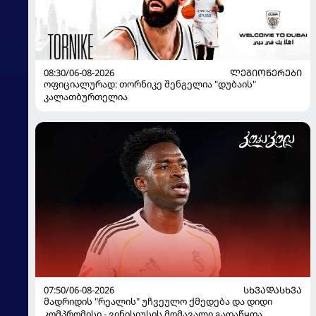
08:30/06-08-2026
ᲚᲔᲒᲘᲝᲜᲔᲠᲔᲑᲘ
ოფიციალურად: თორნიკე შენგელია "დუბაის"
კალათბურთელია
07:50/06-08-2026
ᲡᲮᲕᲐᲓᲐᲡᲮᲕᲐ
მადრიდის "რეალის" უჩვეულო ქმედება და დიდი
კომპრომისი - ვინისიუსის მომავალი გადაწყდა