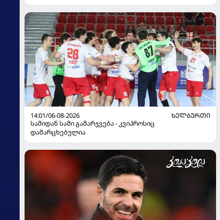
14:01/06-08-2026
ᲮᲔᲚᲑᲣᲠᲗᲘ
სამიდან სამი გამარჯვება - კვიპროსიც
დამარცხებულია