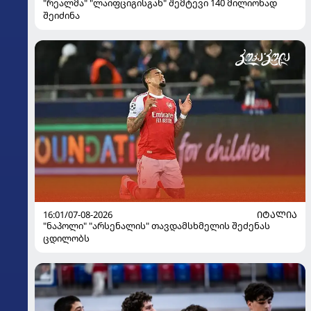
"რეალმა" "ლაიფციგისგან" შემტევი 140 მილიონად
შეიძინა
16:01/07-08-2026
ᲘᲢᲐᲚᲘᲐ
"ნაპოლი" "არსენალის" თავდამსხმელის შეძენას
ცდილობს