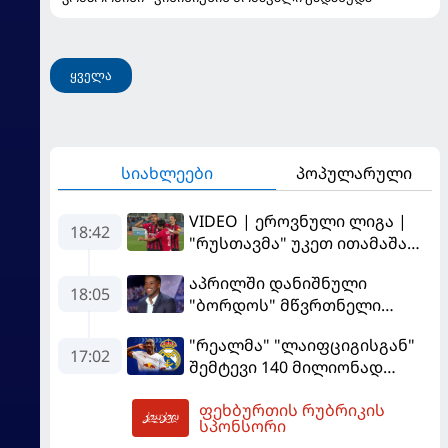
ყველა
სიახლეები
პოპულარული
VIDEO | ეროვნული ლიგა |
18:42
"რუსთავმა" უკეთ ითამაშა
და დამსახურებულად
აპრილში დანიშნული
მოიგო, "ტორპედომ" გვიან
18:05
"ბორდოს" მწვრთნელი
გაიღვიძა...
გადააყენეს
"რეალმა" "ლაიფციგისგან"
17:02
შემტევი 140 მილიონად
შეიძინა
ფეხბურთის რუბრიკის
19:03
სპონსორი