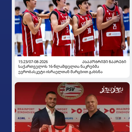
15:23/07-08-2026
ᲐᲡᲐᲙᲝᲑᲠᲘᲕᲘ ᲜᲐᲙᲠᲔᲑᲘ
საქართველოს 16-წლამდელთა ნაკრებმა
ევრობასკეტი ისრაელთან მარცხით გახსნა