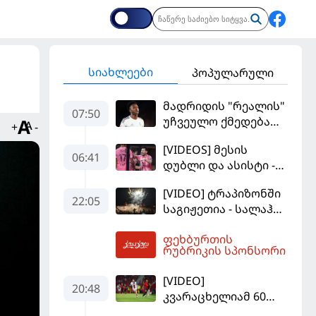
სიახლეები
პოპულარული
მადრიდის "რეალის"
07:50
უჩვეულო ქმედება
+
-
და დიდი
[VIDEOS] მესის
კომპრომისი -
06:41
დუბლი და ასისტი -
ვინისიუსის
მაიამის "ინტერმა"
მომავალი გადაწყდა
[VIDEO] ტრაპიზონში
"სან ლუისს" მოუგო
22:05
საგიჟეთია - სალაჰს
25 ათასი ფანი
ფეხბურთის
დახვდა
08:10
რუბრიკის სპონსორი
[VIDEO]
20:48
კვარაცხელიამ 60
წუთი ითამაშა - პსჟ