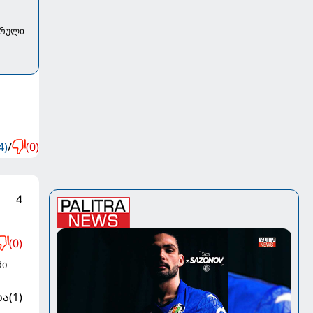
ურული
4)
/
(0)
4
(0)
ში
ბა
(1)