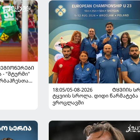
ᲔᲒᲘᲝᲜᲔᲠᲔᲑᲘ
 - "შტურმი"
რბაჰჩესთან"
18:05/05-08-2026
ᲢᲧᲕᲘᲘᲡ Ს
ტყვიის სროლა. დიდი წარმატება
ვროცლავში