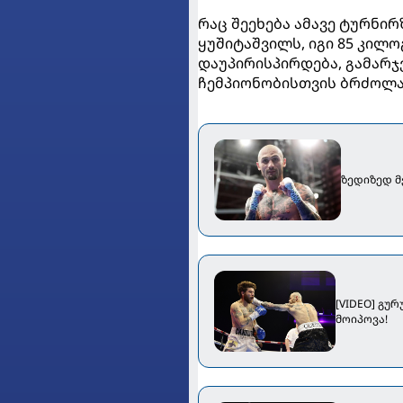
რაც შეეხება ამავე ტურნირ
ყუშიტაშვილს, იგი 85 კილ
დაუპირისპირდება, გამარჯ
ჩემპიონობისთვის ბრძოლა
ზედიზედ მ
[VIDEO] გუ
მოიპოვა!