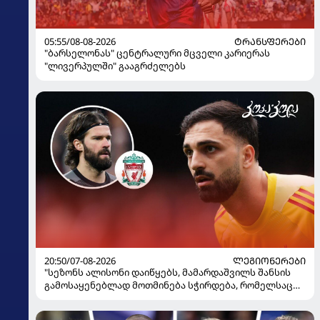
05:55/08-08-2026
ᲢᲠᲐᲜᲡᲤᲔᲠᲔᲑᲘ
"ბარსელონას" ცენტრალური მცველი კარიერას
"ლივერპულში" გააგრძელებს
20:50/07-08-2026
ᲚᲔᲒᲘᲝᲜᲔᲠᲔᲑᲘ
"სეზონს ალისონი დაიწყებს, მამარდაშვილს შანსის
გამოსაყენებლად მოთმინება სჭირდება, რომელსაც
100%-ით მიიღებს" - განაცხადა "ლივერპულის"
ყოფილმა მეკარემ