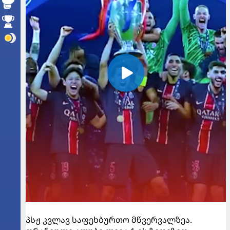
პსჟ კვლავ საფეხბურთო მწვერვალზეა.