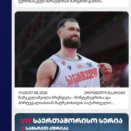
ევრობასკეტი ისრაელთან მარცხით გახსნა
15:05/07-08-2026
ᲔᲠᲝᲕᲜᲣᲚᲘ ᲜᲐᲙᲠᲔᲑᲘ
მამუკელაშვილი ბრუნდება - მონტენეგროსა და
პორტუგალიასთან მატჩებისთვის საქართველო
მზადებას 15 კალათბურთელით იწყებს