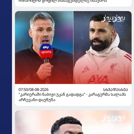
ჩიჩარიტომ ყოფილ თანაგუნდელზე ისაუბრა
07:50/08-08-2026
ᲡᲮᲕᲐᲓᲐᲡᲮᲕᲐ
"კარიერაში ნაბიჯი უკან გადადგა" - კარაგერმა სალაჰს
არჩევანი დაუწუნა