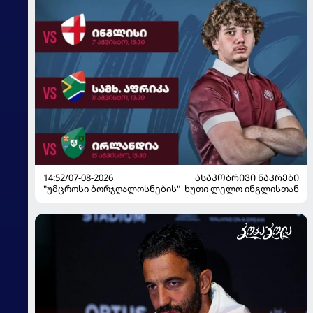
14:52/07-08-2026
ᲐᲡᲐᲙᲝᲑᲠᲘᲕᲘ ᲜᲐᲙᲠᲔᲑᲘ
"უმცროსი ბორჯღალოსნების" ხუთი ლელო ინგლისთან