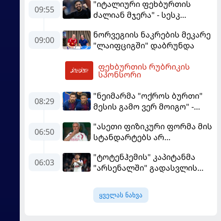
"იტალიური ფეხბურთის
09:55
ძალიან მჯერა" - სესკ
ფაბრეგასი
ნორვეგიის ნაკრების მეკარე
09:00
"ლაიფციგში" დაბრუნდა
ფეხბურთის რუბრიკის
12:21
სპონსორი
"ნეიმარმა "ოქროს ბურთი"
08:29
მესის გამო ვერ მოიგო" -
ბრაზილიელის ყოფილი
"ასეთი ფიზიკური ფორმა მის
აგენტი
06:50
სტანდარტებს არ
შეეფერება" - მოურინიომ
"ტოტენჰემის" კაპიტანმა
"რეალის" ახალწვეული
06:03
"არსენალში" გადასვლის
გააკრიტიკა
სურვილი გამოთქვა
ყველას ნახვა