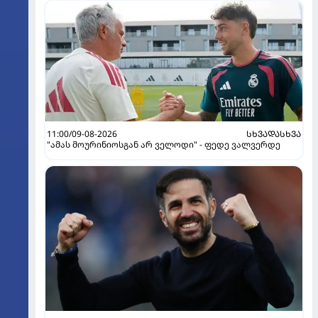
11:00/09-08-2026
ᲡᲮᲕᲐᲓᲐᲡᲮᲕᲐ
"ამას მოურინიოსგან არ ველოდი" - ფედე ვალვერდე