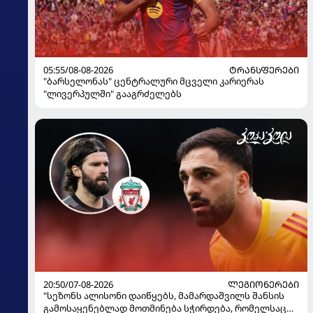
05:55/08-08-2026
ᲢᲠᲐᲜᲡᲤᲔᲠᲔᲑᲘ
"ბარსელონას" ცენტრალური მცველი კარიერას
"ლივერპულში" გააგრძელებს
20:50/07-08-2026
ᲚᲔᲒᲘᲝᲜᲔᲠᲔᲑᲘ
"სეზონს ალისონი დაიწყებს, მამარდაშვილს შანსის
გამოსაყენებლად მოთმინება სჭირდება, რომელსაც