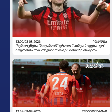
13:00/08-08-2026
ᲘᲢᲐᲚᲘᲐ
"ჩემი ოცნება "მილანთან" ერთად რაიმეს მოგება იყო" -
მოდრიჩმა "როსონერიში" თავის მისიაზე ისაუბრა
12:58/08-08-2026
ᲚᲔᲒᲘᲝᲜᲔᲠᲔᲑᲘ