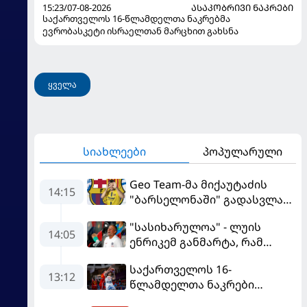
15:23/07-08-2026
ᲐᲡᲐᲙᲝᲑᲠᲘᲕᲘ ᲜᲐᲙᲠᲔᲑᲘ
საქართველოს 16-წლამდელთა ნაკრებმა
ევრობასკეტი ისრაელთან მარცხით გახსნა
ყველა
სიახლეები
პოპულარული
Geo Team-მა მიქაუტაძის
14:15
"ბარსელონაში" გადასვლაზე
გავრცელებულ
"სასიხარულოა" - ლუის
ინფორმაციაზე განმარტება
14:05
ენრიკემ განმარტა, რამ
გააკეთა
გაახარა "მანჩესტერ
საქართველოს 16-
იუნაიტედთან" ნამატჩევს
13:12
წლამდელთა ნაკრები
ევრობასკეტზე ესპანეთთან