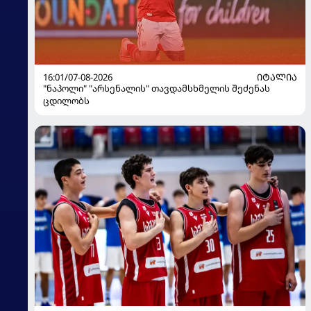
16:01/07-08-2026
ᲘᲢᲐᲚᲘᲐ
"ნაპოლი" "არსენალის" თავდამსხმელის შეძენას
ცდილობს