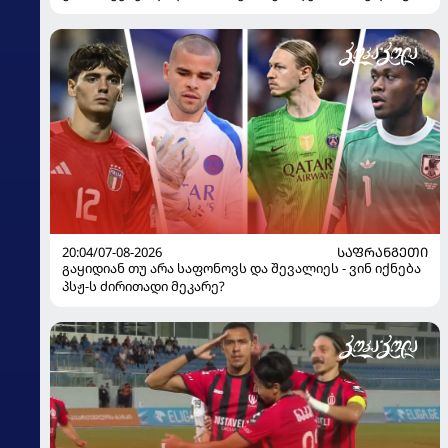
100%-ით მიიღებს" - განაცხადა "ლივერპულის"
ყოფილმა მეკარემ
20:04/07-08-2026
ᲡᲐᲤᲠᲐᲜᲒᲔᲗᲘ
გაყიდიან თუ არა საფონოვს და შევალიეს - ვინ იქნება
პსჟ-ს ძირითადი მეკარე?