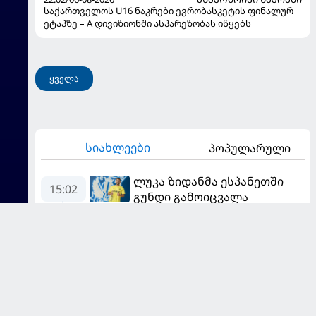
საქართველოს U16 ნაკრები ევრობასკეტის ფინალურ
ეტაპზე – A დივიზიონში ასპარეზობას იწყებს
ყველა
სიახლეები
პოპულარული
ლუკა ზიდანმა ესპანეთში
15:02
გუნდი გამოიცვალა
×
ჯიმი ტაბიძე თურქულ
14:05
გუნდში გადავიდა
"ჩემი ოცნება "მილანთან"
13:00
ერთად რაიმეს მოგება იყო" -
მოდრიჩმა "როსონერიში"
ფეხბურთის რუბრიკის
თავის მისიაზე ისაუბრა