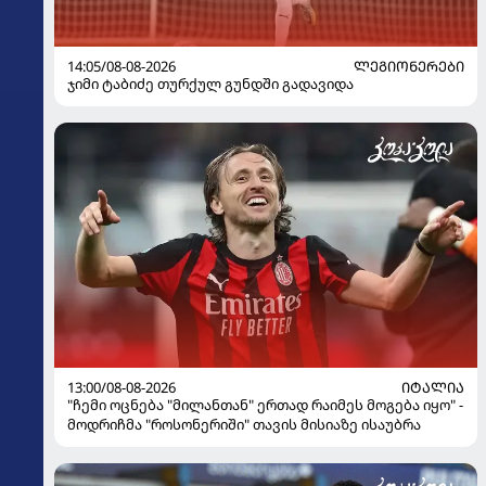
14:05/08-08-2026
ᲚᲔᲒᲘᲝᲜᲔᲠᲔᲑᲘ
ჯიმი ტაბიძე თურქულ გუნდში გადავიდა
13:00/08-08-2026
ᲘᲢᲐᲚᲘᲐ
"ჩემი ოცნება "მილანთან" ერთად რაიმეს მოგება იყო" -
მოდრიჩმა "როსონერიში" თავის მისიაზე ისაუბრა