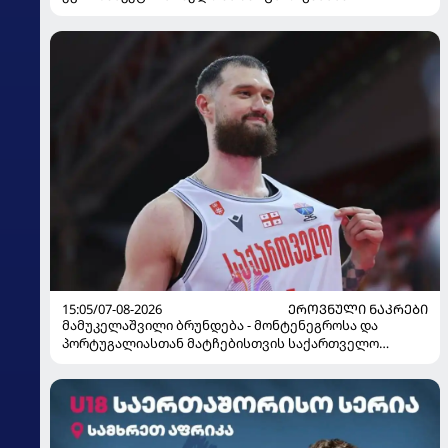
15:05/07-08-2026
ᲔᲠᲝᲕᲜᲣᲚᲘ ᲜᲐᲙᲠᲔᲑᲘ
მამუკელაშვილი ბრუნდება - მონტენეგროსა და
პორტუგალიასთან მატჩებისთვის საქართველო
მზადებას 15 კალათბურთელით იწყებს