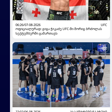
06:26/07-08-2026
UFC
ოფიციალურად: გიგა ჭიკაძე UFC-ში მორიგ ბრძოლას
სექტემბერში გამართავს
22:02/06-08-2026
ᲐᲡᲐᲙᲝᲑᲠᲘᲕᲘ ᲜᲐᲙᲠᲔᲑᲘ