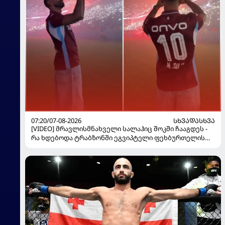
07:20/07-08-2026
ᲡᲮᲕᲐᲓᲐᲡᲮᲕᲐ
[VIDEO] მრავლისმნახველი სალაჰიც შოკში ჩააგდეს -
რა ხდებოდა ტრაბზონში ეგვიპტელი ფეხბურთელის
წარდგენისას