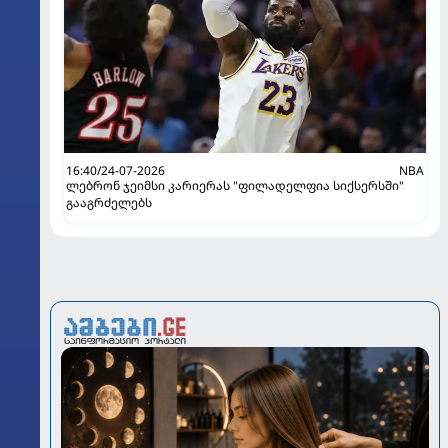
16:40/24-07-2026
NBA
ლებრონ ჯეიმსი კარიერას "ფილადელფია სიქსერსში"
გააგრძელებს