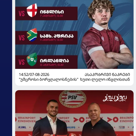
14:52/07-08-2026
ᲐᲡᲐᲙᲝᲑᲠᲘᲕᲘ ᲜᲐᲙᲠᲔᲑᲘ
"უმცროსი ბორჯღალოსნების" ხუთი ლელო ინგლისთან