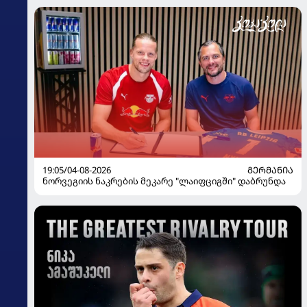
19:05/04-08-2026
ᲒᲔᲠᲛᲐᲜᲘᲐ
ნორვეგიის ნაკრების მეკარე "ლაიფციგში" დაბრუნდა