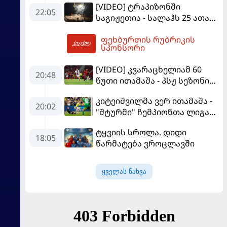
[VIDEO] ტრაპიზონში
22:05
საგიჟეთია - სალაჰს 25 ათასი
ფანი დახვდა
ფეხბურთის რუბრიკის
08:23
სპონსორი
[VIDEO] კვარაცხელიამ 60
20:48
წუთი ითამაშა - პსჟ სეზონის
პირველ მატჩში
კიტეიშვილმა ვერ ითამაშა -
"მალიორკასთან"
20:02
"შტურმი" ჩემპიონთა ლიგაზე
დამარცხდა
"ფენერბაჰჩესთან"
ტყვიის სროლა. დიდი
დამარცხდა
18:05
წარმატება ვროცლავში
ყველას ნახვა