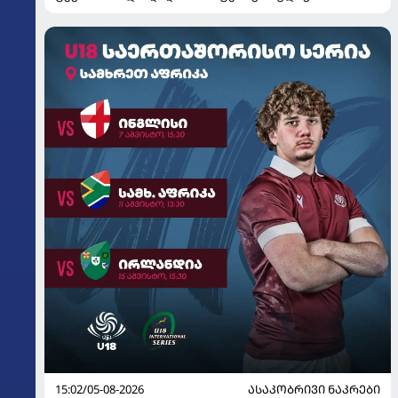
15:02/05-08-2026
ᲐᲡᲐᲙᲝᲑᲠᲘᲕᲘ ᲜᲐᲙᲠᲔᲑᲘ