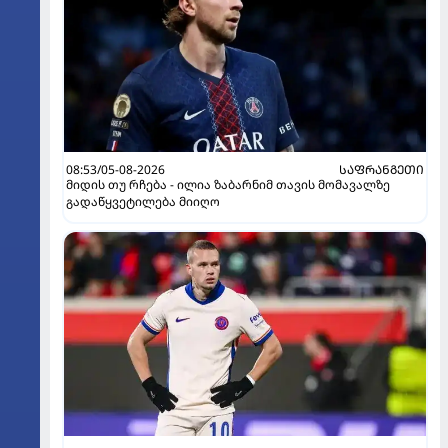
08:53/05-08-2026
ᲡᲐᲤᲠᲐᲜᲒᲔᲗᲘ
მიდის თუ რჩება - ილია ზაბარნიმ თავის მომავალზე
გადაწყვეტილება მიიღო