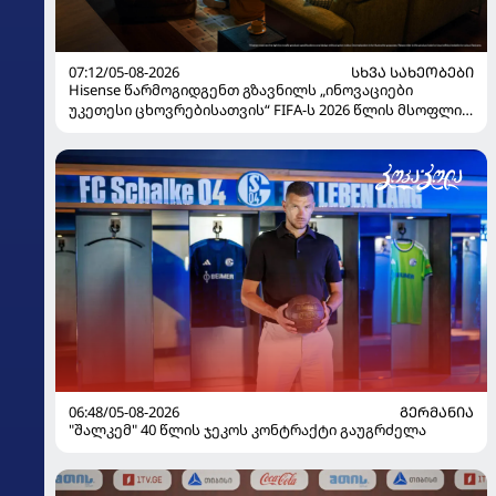
07:12/05-08-2026
ᲡᲮᲕᲐ ᲡᲐᲮᲔᲝᲑᲔᲑᲘ
Hisense წარმოგიდგენთ გზავნილს „ინოვაციები
უკეთესი ცხოვრებისათვის“ FIFA-ს 2026 წლის მსოფლიო
ჩემპიონატზე
06:48/05-08-2026
ᲒᲔᲠᲛᲐᲜᲘᲐ
"შალკემ" 40 წლის ჯეკოს კონტრაქტი გაუგრძელა