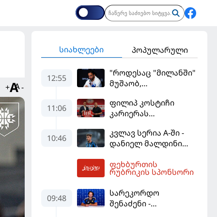
სიახლეები
პოპულარული
"როდესაც "მილანში"
12:55
მუშაობ,
+
-
ტიტულისთვის უნდა
ფილიპ კოსტიჩი
იბრძოლო" -
11:06
კარიერას
ამორიმმა
ერედივიონში
"როსონერის" ფანები
კვლავ სერია A-ში -
განაგრძობს
დააიმედა
10:46
დანიელ მალდინი
"კალიარის"
ფეხბურთის
ღირსებას დაიცავს
13:17
რუბრიკის სპონსორი
სარეკორდო
09:48
შენაძენი -
ტრაფორდი პრემიერ