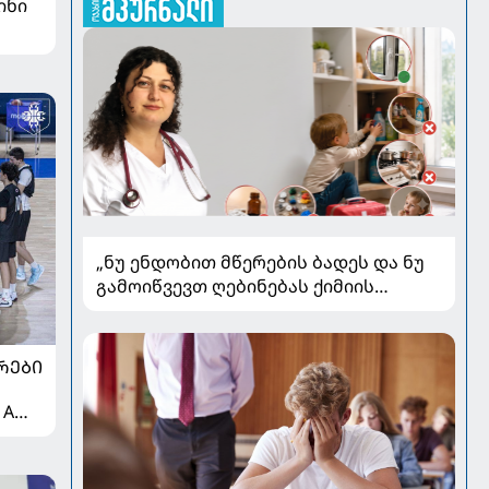
ინი
„ნუ ენდობით მწერების ბადეს და ნუ
გამოიწვევთ ღებინებას ქიმიის
გადაყლაპვისას“ - როგორ ვიხსნათ
ბავშვი კრიტიკულ სიტუაციაში,
პედიატრ სალომე ახვლედიანის
ᲠᲔᲑᲘ
რჩევები
 A