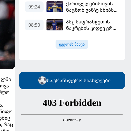
ქართველებისთვის
ლიგის მორიგ გუნდში
09:24
ნაცნობ ვან'ტ სხიპს
გადავიდა
ყაზახეთის ნაკრები
პსჟ საფრანგეთის
ჩააბარეს
08:50
ნაკრების კიდევ ერთი
ფეხბურთელის
დამატებას გეგმავს
ყველას ნახვა
ულში
სატრანსფერო სიახლეები
ტოვა
ეძლო
ა,
მწიფო
დშიც
, რაც
ვარი