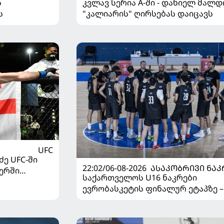
ს
კვლავ სერია A-ში - დანიელ მალდ
ს
"კალიარის" ღირსებას დაიცავს
UFC
ე UFC-ში
22:02/06-08-2026
ᲐᲡᲐᲙᲝᲑᲠᲘᲕᲘ ᲜᲐᲙ
ერში
საქართველოს U16 ნაკრები
ევრობასკეტის ფინალურ ეტაპზე –
დივიზიონში ასპარეზობას იწყებს