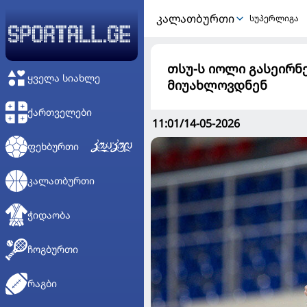
ᲙᲐᲚᲐᲗᲑᲣᲠᲗᲘ
სუპერლიგა
თსუ-ს იოლი გასეირნ
ᲧᲕᲔᲚᲐ ᲡᲘᲐᲮᲚᲔ
მიუახლოვდნენ
ᲥᲐᲠᲗᲕᲔᲚᲔᲑᲘ
11:01/14-05-2026
ᲤᲔᲮᲑᲣᲠᲗᲘ
ᲙᲐᲚᲐᲗᲑᲣᲠᲗᲘ
ᲭᲘᲓᲐᲝᲑᲐ
ᲩᲝᲒᲑᲣᲠᲗᲘ
ᲠᲐᲒᲑᲘ