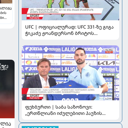
ᲠᲚᲘᲒᲐ
ების
ბი
UFC | ოფიციალურად: UFC 331-ზე გიგა
ჭიკაძე ჟოანდერსონ ბრიტოს
დაუპირისპირდება
ფეხბურთი | საბა საზონოვი:
„ერთწლიანი იძულებითი პაუზის
შემდეგ ჩემთვის ყველა მატჩი
ᲐᲚᲘᲐ
მნიშვნელოვანია“