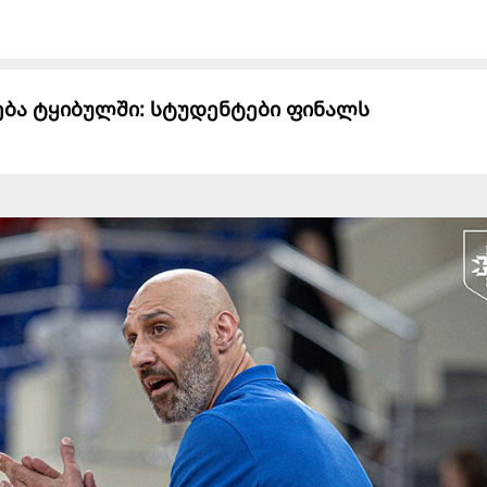
ება ტყიბულში: სტუდენტები ფინალს