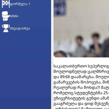
ᲤᲝᲠᲛᲣᲚᲐ 1
MMA
ᲡᲮᲕᲐᲓᲐᲡᲮᲕᲐ
საკალათბურთო სუპერლიგი
მოულოდნელად ცალმხრივი 
და 89:68 დაამარცხა. მოუ
გამარჯვების მოპოვება, ში
რეალურად რა მოხდა?! მატ
რომელიც სტუდენტებმა 25-
უნივერსიტეტის გუნდი ამა
გააგრძელა და დიდ შესვენე
„ორბისთვის“ ნამდვილი კა