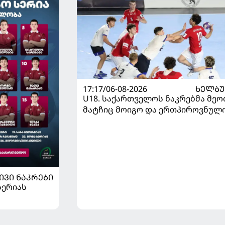
17:17/06-08-2026
ᲮᲔᲚᲑ
U18. საქართველოს ნაკრებმა მეო
მატჩიც მოიგო და ერთპიროვნულ
ლიდერი გახდა
ᲘᲕᲘ ᲜᲐᲙᲠᲔᲑᲘ
სერიას