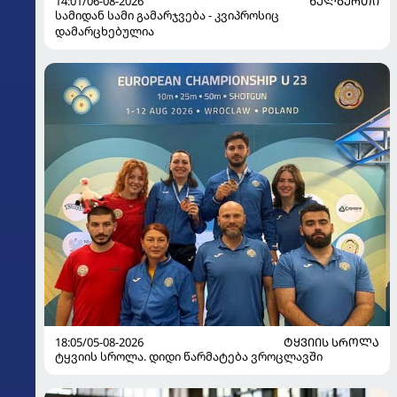
14:01/06-08-2026
ᲮᲔᲚᲑᲣᲠᲗᲘ
სამიდან სამი გამარჯვება - კვიპროსიც
დამარცხებულია
18:05/05-08-2026
ᲢᲧᲕᲘᲘᲡ ᲡᲠᲝᲚᲐ
ტყვიის სროლა. დიდი წარმატება ვროცლავში