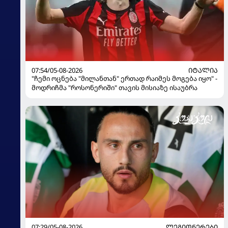
07:54/05-08-2026
ᲘᲢᲐᲚᲘᲐ
"ჩემი ოცნება "მილანთან" ერთად რაიმეს მოგება იყო" -
მოდრიჩმა "როსონერიში" თავის მისიაზე ისაუბრა
07:29/05-08-2026
ᲚᲔᲒᲘᲝᲜᲔᲠᲔᲑᲘ