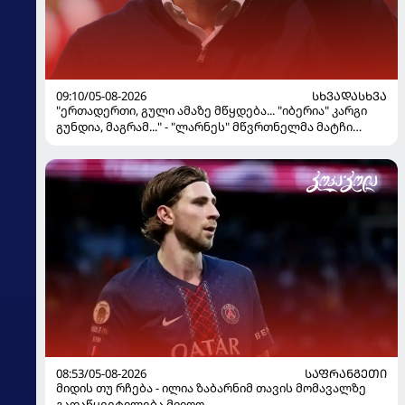
09:10/05-08-2026
ᲡᲮᲕᲐᲓᲐᲡᲮᲕᲐ
"ერთადერთი, გული ამაზე მწყდება... "იბერია" კარგი
გუნდია, მაგრამ..." - "ლარნეს" მწვრთნელმა მატჩი
შეაფასა და თბილისში თავდაჯერებული გუნდი
მოჰყავს
08:53/05-08-2026
ᲡᲐᲤᲠᲐᲜᲒᲔᲗᲘ
მიდის თუ რჩება - ილია ზაბარნიმ თავის მომავალზე
გადაწყვეტილება მიიღო