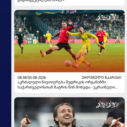
08:38/05-08-2026
ᲔᲠᲝᲕᲜᲣᲚᲘ ᲜᲐᲙᲠᲔᲑᲘ
აკრძალული ნივთიერება მუდრიკის ორგანიზმი
საქართველოსთან მატჩის წინ მოხვდა - უკრაინელი
ჟურნალისტი ფეხბურთელის დისკვალიფიკაციაზე
ინფორმაციას ავრცელებს