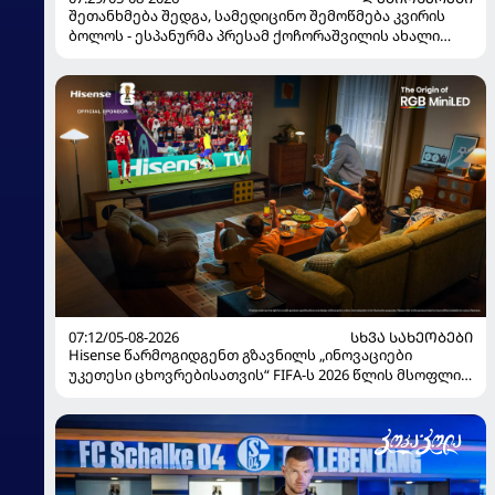
შეთანხმება შედგა, სამედიცინო შემოწმება კვირის
ბოლოს - ესპანურმა პრესამ ქოჩორაშვილის ახალი
გუნდი დაასახელა
07:12/05-08-2026
ᲡᲮᲕᲐ ᲡᲐᲮᲔᲝᲑᲔᲑᲘ
Hisense წარმოგიდგენთ გზავნილს „ინოვაციები
უკეთესი ცხოვრებისათვის“ FIFA-ს 2026 წლის მსოფლიო
ჩემპიონატზე