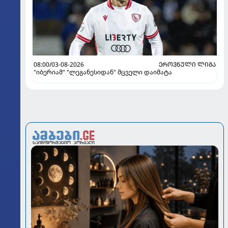
08:00/03-08-2026
ᲔᲠᲝᲕᲜᲣᲚᲘ ᲚᲘᲒᲐ
"იბერიამ" "ლეგანესიდან" მცველი დაიმატა