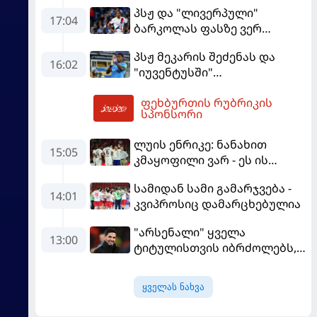
ერთპიროვნული ლიდერი
პსჟ და "ლივერპული"
გახდა
17:04
ბარკოლას ფასზე ვერ
თანხმდებიან
პსჟ მეკარის შეძენას და
16:02
"იუვენტუსში"
განათხოვრებას აპირებს
ფეხბურთის რუბრიკის
17:35
სპონსორი
ლუის ენრიკე: ნანახით
15:05
კმაყოფილი ვარ - ეს ის
შედეგი არ არის, რომელიც
სამიდან სამი გამარჯვება -
გვინდოდა
14:01
კვიპროსიც დამარცხებულია
"არსენალი" ყველა
13:00
ტიტულისთვის იბრძოლებს,
ჩვენ დინასტიის შექმნა
გვსურს" - მიკელ არტეტა
ყველას ნახვა