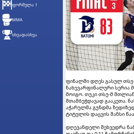
ᲤᲝᲠᲛᲣᲚᲐ 1
MMA
ᲡᲮᲕᲐᲓᲐᲡᲮᲕᲐ
ფინალში დღეს გასულ თსუ-ს
ნახევარფინალური სერია მ
მოიგო. თუკი თსუ-მ მთლია
შთამბეჭდავად გააკეთა. ნ
აჭარულმა გუნდმა ზედიზედ
ტიტულის დაცვის შანსი წა
დღევანდელი შეხვედრა ნა
დაიწყო და 0:11 ჩამორჩენ