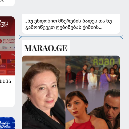
„ნუ ენდობით მწერების ბადეს და ნუ
გამოიწვევთ ღებინებას ქიმიის
გადაყლაპვისას“ - როგორ ვიხსნათ
ბავშვი კრიტიკულ სიტუაციაში,
პედიატრ სალომე ახვლედიანის
რჩევები
ᲡᲮᲕᲐ