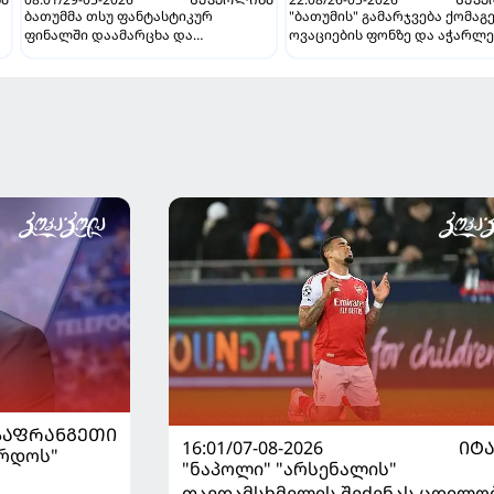
ბათუმმა თსუ ფანტასტიკურ
"ბათუმის" გამარჯვება ქომაგ
ფინალში დაამარცხა და
ოვაციების ფონზე და აჭარლე
საქართველოს ჩემპიონი გახდა!
ჩემპიონობას მიუახლოვდნენ
ᲡᲐᲤᲠᲐᲜᲒᲔᲗᲘ
16:01/07-08-2026
ᲘᲢ
ორდოს"
"ნაპოლი" "არსენალის"
თავდამსხმელის შეძენას ცდილო