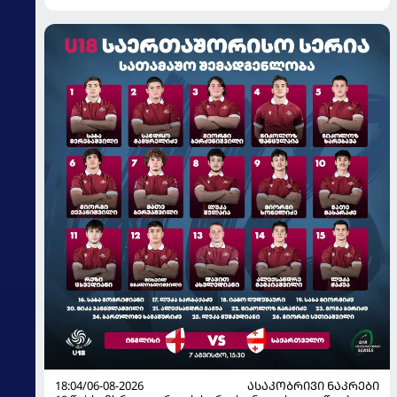
18:04/06-08-2026
ᲐᲡᲐᲙᲝᲑᲠᲘᲕᲘ ᲜᲐᲙᲠᲔᲑᲘ