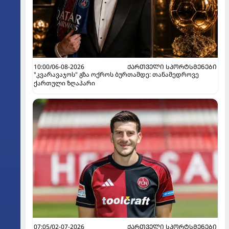
10:00/06-08-2026
ᲥᲐᲠᲗᲕᲔᲚᲘ ᲡᲞᲝᲠᲢᲡᲛᲔᲜᲔᲑᲘ
"კვარავაჯოს" გზა ოქროს ბურთამდე: თანამედროვე
ქართული ზღაპარი
07:05/02-07-2026
ᲥᲐᲠᲗᲕᲔᲚᲘ ᲡᲞᲝᲠᲢᲡᲛᲔᲜᲔᲑᲘ