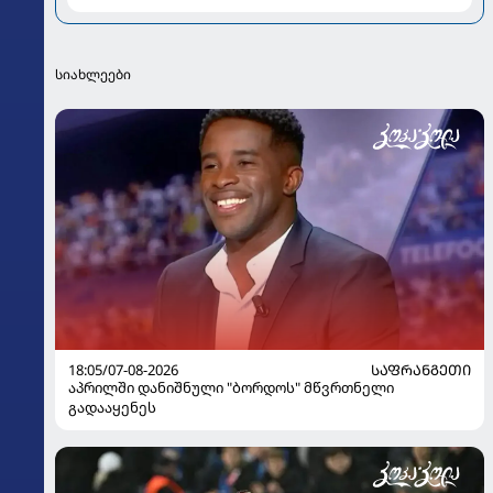
აქვეყნებს
სიახლეები
18:05/07-08-2026
ᲡᲐᲤᲠᲐᲜᲒᲔᲗᲘ
აპრილში დანიშნული "ბორდოს" მწვრთნელი
გადააყენეს