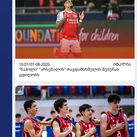
16:01/07-08-2026
ᲘᲢᲐᲚᲘᲐ
"ნაპოლი" "არსენალის" თავდამსხმელის შეძენას
ცდილობს