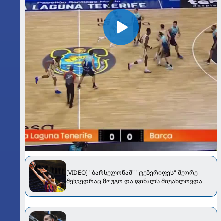
[VIDEO] "ბარსელონამ" "ტენერიფეს" მეორე
შეხვედრაც მოუგო და ფინალს მიუახლოვდა