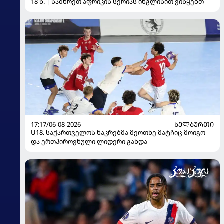
18 წ. | სამხრეთ აფრიკის სერიას ინგლისით ვიწყებთ
17:17/06-08-2026
ᲮᲔᲚᲑᲣᲠᲗᲘ
U18. საქართველოს ნაკრებმა მეოთხე მატჩიც მოიგო
და ერთპიროვნული ლიდერი გახდა