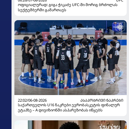
ოფიციალურად: გიგა ჭიკაძე UFC-ში მორიგ ბრძოლას
სექტემბერში გამართავს
22:02/06-08-2026
ᲐᲡᲐᲙᲝᲑᲠᲘᲕᲘ ᲜᲐᲙᲠᲔᲑᲘ
საქართველოს U16 ნაკრები ევრობასკეტის ფინალურ
ეტაპზე – A დივიზიონში ასპარეზობას იწყებს