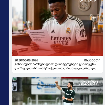
20:30/06-08-2026
ᲔᲡᲞᲐᲜᲔᲗᲘ
ვინისიუსმა "არსენალით" დაინტერესება გამოიყენა
და "რეალთან" კონტრაქტი მომგებიანად გააგრძელა