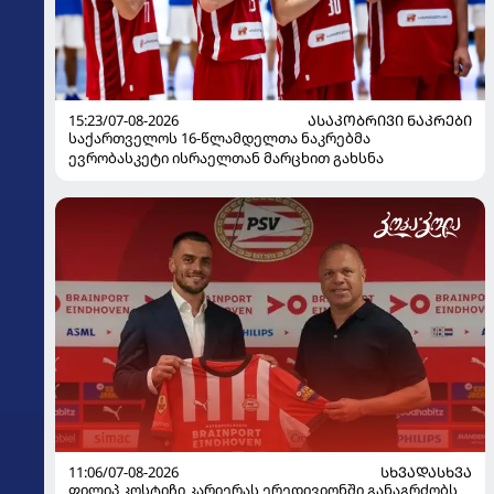
15:23/07-08-2026
ᲐᲡᲐᲙᲝᲑᲠᲘᲕᲘ ᲜᲐᲙᲠᲔᲑᲘ
საქართველოს 16-წლამდელთა ნაკრებმა
ევრობასკეტი ისრაელთან მარცხით გახსნა
11:06/07-08-2026
ᲡᲮᲕᲐᲓᲐᲡᲮᲕᲐ
ფილიპ კოსტიჩი კარიერას ერედივიონში განაგრძობს