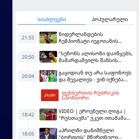
სიახლეები
პოპულარული
ნიდერლანდების
21:55
ჩემპიონატი იეგოიანის
გოლით გაიხსნა - ის მატჩის
"სეზონს ალისონი დაიწყებს,
MVP გახდა
20:50
მამარდაშვილს შანსის
გამოსაყენებლად
გაყიდიან თუ არა საფონოვს
მოთმინება სჭირდება,
20:04
და შევალიეს - ვინ იქნება
რომელსაც 100%-ით
პსჟ-ს ძირითადი მეკარე?
მიიღებს" - განაცხადა
ფეხბურთის რუბრიკის
"ლივერპულის" ყოფილმა
03:10
სპონსორი
მეკარემ
VIDEO | ეროვნული ლიგა |
18:42
"რუსთავმა" უკეთ ითამაშა
და დამსახურებულად
აპრილში დანიშნული
მოიგო, "ტორპედომ" გვიან
18:05
"ბორდოს" მწვრთნელი
გაიღვიძა...