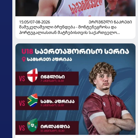
15:05/07-08-2026
ᲔᲠᲝᲕᲜᲣᲚᲘ ᲜᲐᲙᲠᲔᲑᲘ
მამუკელაშვილი ბრუნდება - მონტენეგროსა და
პორტუგალიასთან მატჩებისთვის საქართველო
მზადებას 15 კალათბურთელით იწყებს