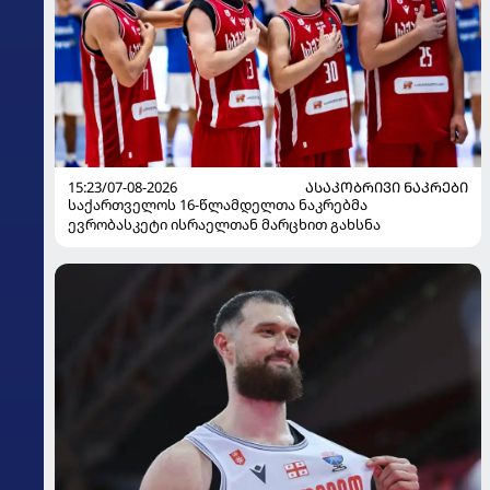
15:23/07-08-2026
ᲐᲡᲐᲙᲝᲑᲠᲘᲕᲘ ᲜᲐᲙᲠᲔᲑᲘ
საქართველოს 16-წლამდელთა ნაკრებმა
ევრობასკეტი ისრაელთან მარცხით გახსნა