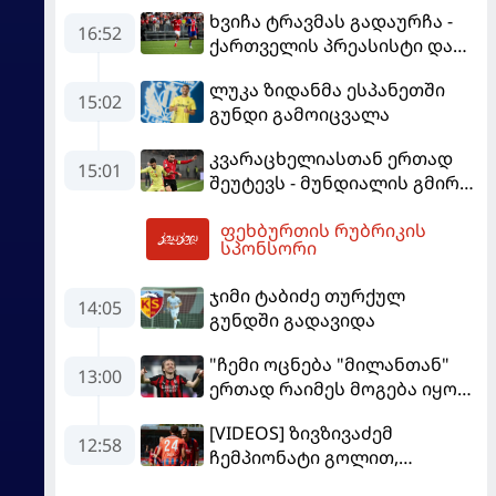
ხვიჩა ტრავმას გადაურჩა -
16:52
ქართველის პრეასისტი და
პსჟ-ს ფრე "მანჩესტერ
ლუკა ზიდანმა ესპანეთში
იუნაიტედთან"
15:02
გუნდი გამოიცვალა
კვარაცხელიასთან ერთად
15:01
შეუტევს - მუნდიალის გმირი
მალე პსჟ-ს ფეხბურთელი
ფეხბურთის რუბრიკის
გახდება
18:29
სპონსორი
ჯიმი ტაბიძე თურქულ
14:05
გუნდში გადავიდა
"ჩემი ოცნება "მილანთან"
13:00
ერთად რაიმეს მოგება იყო" -
მოდრიჩმა "როსონერიში"
[VIDEOS] ზივზივაძემ
თავის მისიაზე ისაუბრა
12:58
ჩემპიონატი გოლით,
"ჰაიდენჰაიმმა" კი