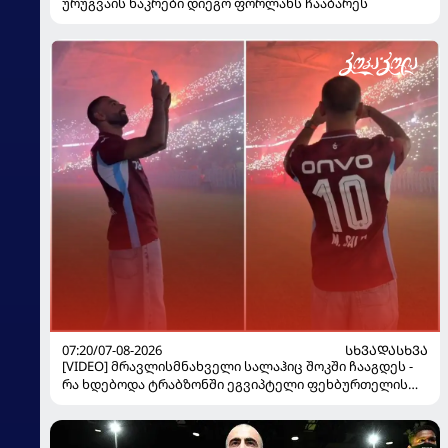
ურუგვაის ნაკრები დიეგო ფორლანს ჩააბარეს
07:20/07-08-2026
ᲡᲮᲕᲐᲓᲐᲡᲮᲕᲐ
[VIDEO] მრავლისმნახველი სალაჰიც შოკში ჩააგდეს -
რა ხდებოდა ტრაბზონში ეგვიპტელი ფეხბურთელის
წარდგენისას