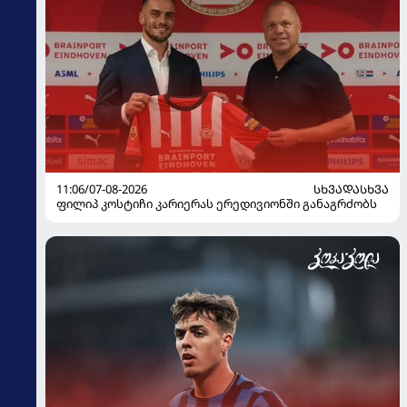
11:06/07-08-2026
ᲡᲮᲕᲐᲓᲐᲡᲮᲕᲐ
ფილიპ კოსტიჩი კარიერას ერედივიონში განაგრძობს