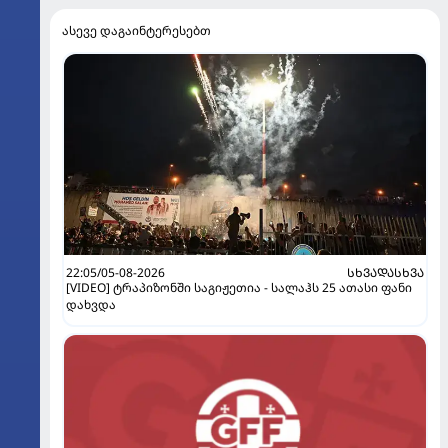
ასევე დაგაინტერესებთ
22:05/05-08-2026
ᲡᲮᲕᲐᲓᲐᲡᲮᲕᲐ
[VIDEO] ტრაპიზონში საგიჟეთია - სალაჰს 25 ათასი ფანი
დახვდა