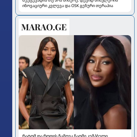
ინოვაციური კვლევა და OSK გენური თერაპია
რატომ და როდის ჩამოვა ნაომი კემპბელი