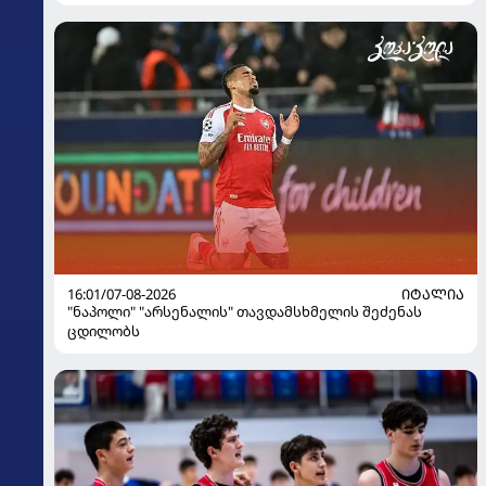
16:01/07-08-2026
ᲘᲢᲐᲚᲘᲐ
"ნაპოლი" "არსენალის" თავდამსხმელის შეძენას
ცდილობს