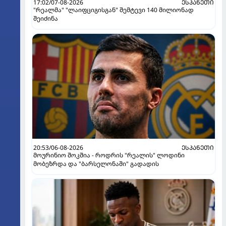
17:02/07-08-2026
ᲔᲡᲞᲐᲜᲔᲗᲘ
"რეალმა" "ლაიფციგისგან" შემტევი 140 მილიონად
შეიძინა
20:53/06-08-2026
ᲔᲡᲞᲐᲜᲔᲗᲘ
მოურინიო შოკშია - როდრის "რეალის" ლოდინი
მობეზრდა და "ბარსელონაში" გადადის