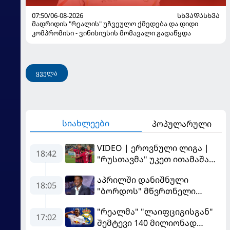
07:50/06-08-2026
ᲡᲮᲕᲐᲓᲐᲡᲮᲕᲐ
მადრიდის "რეალის" უჩვეულო ქმედება და დიდი
კომპრომისი - ვინისიუსის მომავალი გადაწყდა
ყველა
სიახლეები
პოპულარული
VIDEO | ეროვნული ლიგა |
18:42
"რუსთავმა" უკეთ ითამაშა
და დამსახურებულად
აპრილში დანიშნული
მოიგო, "ტორპედომ" გვიან
18:05
"ბორდოს" მწვრთნელი
გაიღვიძა...
გადააყენეს
"რეალმა" "ლაიფციგისგან"
17:02
შემტევი 140 მილიონად