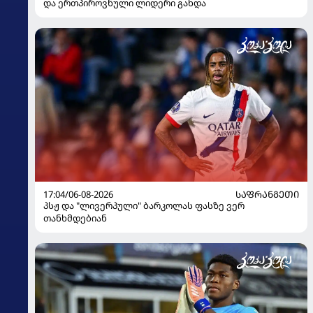
და ერთპიროვნული ლიდერი გახდა
17:04/06-08-2026
ᲡᲐᲤᲠᲐᲜᲒᲔᲗᲘ
პსჟ და "ლივერპული" ბარკოლას ფასზე ვერ
თანხმდებიან