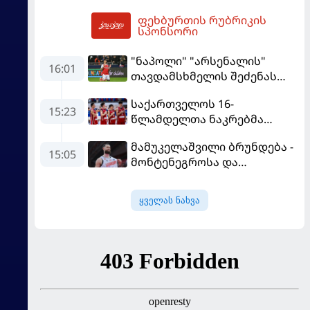
შეიძინა
ფეხბურთის რუბრიკის
19:07
სპონსორი
"ნაპოლი" "არსენალის"
16:01
თავდამსხმელის შეძენას
ცდილობს
საქართველოს 16-
15:23
წლამდელთა ნაკრებმა
ევრობასკეტი ისრაელთან
მამუკელაშვილი ბრუნდება -
მარცხით გახსნა
15:05
მონტენეგროსა და
პორტუგალიასთან
მატჩებისთვის საქართველო
ყველას ნახვა
მზადებას 15
კალათბურთელით იწყებს