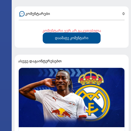
კომენტარები
0
კომენტარი ჯერ არ გაკეთებულა
დაამატე კომენტარი
ასევე დაგაინტერესებთ