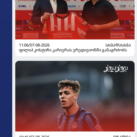
11:06/07-08-2026
ᲡᲮᲕᲐᲓᲐᲡᲮᲕᲐ
ფილიპ კოსტიჩი კარიერას ერედივიონში განაგრძობს
10:46/07-08-2026
ᲘᲢᲐᲚᲘᲐ