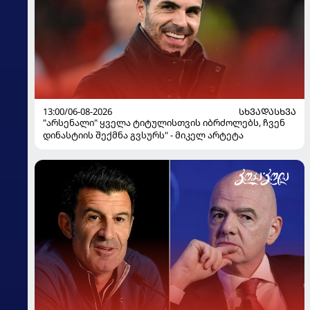
13:00/06-08-2026
ᲡᲮᲕᲐᲓᲐᲡᲮᲕᲐ
"არსენალი" ყველა ტიტულისთვის იბრძოლებს, ჩვენ
დინასტიის შექმნა გვსურს" - მიკელ არტეტა