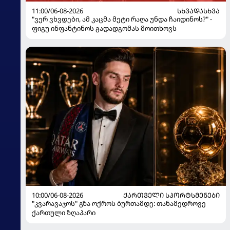
11:00/06-08-2026
ᲡᲮᲕᲐᲓᲐᲡᲮᲕᲐ
"ვერ ვხვდები, ამ კაცმა მეტი რაღა უნდა ჩაიდინოს?" -
ფიგუ ინფანტინოს გადადგომას მოითხოვს
10:00/06-08-2026
ᲥᲐᲠᲗᲕᲔᲚᲘ ᲡᲞᲝᲠᲢᲡᲛᲔᲜᲔᲑᲘ
"კვარავაჯოს" გზა ოქროს ბურთამდე: თანამედროვე
ქართული ზღაპარი