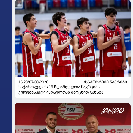
15:23/07-08-2026
ᲐᲡᲐᲙᲝᲑᲠᲘᲕᲘ ᲜᲐᲙᲠᲔᲑᲘ
საქართველოს 16-წლამდელთა ნაკრებმა
ევრობასკეტი ისრაელთან მარცხით გახსნა