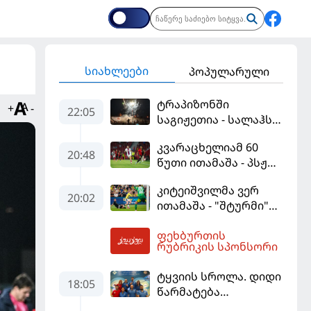
სიახლეები
პოპულარული
ტრაპიზონში
+
-
22:05
საგიჟეთია - სალაჰს
25 ათასი ფანი
კვარაცხელიამ 60
დახვდა
20:48
წუთი ითამაშა - პსჟ
სეზონის პირველ
კიტეიშვილმა ვერ
მატჩში
20:02
ითამაშა - "შტურმი"
"მალიორკასთან"
ჩემპიონთა ლიგაზე
დამარცხდა
ფეხბურთის
"ფენერბაჰჩესთან"
03:59
რუბრიკის სპონსორი
დამარცხდა
ტყვიის სროლა. დიდი
18:05
წარმატება
ვროცლავში