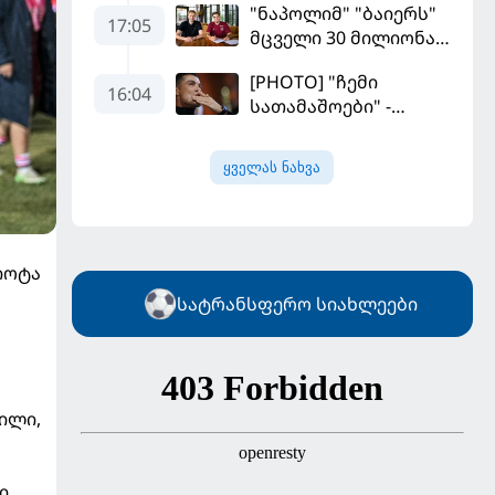
"ნაპოლიმ" "ბაიერს"
17:05
მცველი 30 მილიონად
მიჰყიდა
[PHOTO] "ჩემი
16:04
სათამაშოები" -
რონალდომ თავისი
ძვირფასი ავტოპარკი
ყველას ნახვა
აჩვენა
იოტა
სატრანსფერო სიახლეები
ილი,
ი