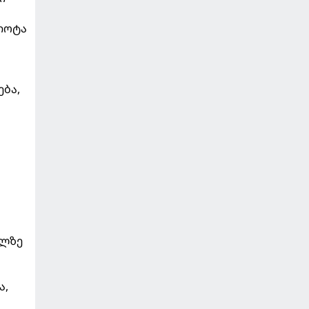
ოიოტა
ება,
ილზე
ა,