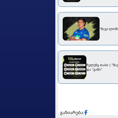
"შავი ლომ
ჩელენჯ თასი | "შა
და "ვანი"
გაზიარება: