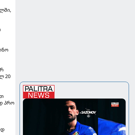
ალში,
0
ონო
ერ
ლ 20
ეთ
დ პრო
ად