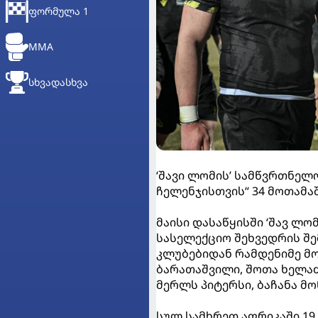
ᲤᲝᲠᲛᲣᲚᲐ 1
MMA
ᲡᲮᲕᲐᲓᲐᲡᲮᲕᲐ
‘შავი ლომის’ სამწვრთნელ
ჩელენჯისთვის“ 34 მოთამაშ
მაისი დასაწყისში ‘შავ ლომ
სასელექციო შეხვედრის შ
კლუბებიდან რამდენიმე მოთ
ბარათაშვილი, შოთა ხელაძ
მერლს პიტერსი, ბაჩანა მო
სულ სამხრეთ აფრიკაში 19 