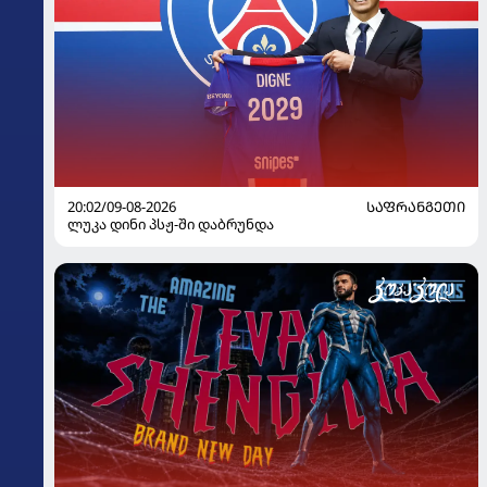
20:02/09-08-2026
ᲡᲐᲤᲠᲐᲜᲒᲔᲗᲘ
ლუკა დინი პსჟ-ში დაბრუნდა