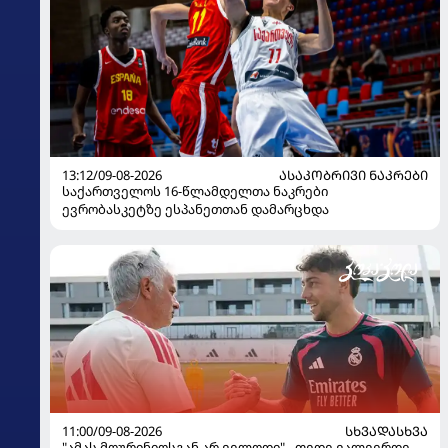
13:12/09-08-2026
ᲐᲡᲐᲙᲝᲑᲠᲘᲕᲘ ᲜᲐᲙᲠᲔᲑᲘ
საქართველოს 16-წლამდელთა ნაკრები
ევრობასკეტზე ესპანეთთან დამარცხდა
11:00/09-08-2026
ᲡᲮᲕᲐᲓᲐᲡᲮᲕᲐ
"ამას მოურინიოსგან არ ველოდი" - ფედე ვალვერდე