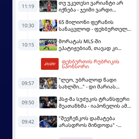
თუ უკეთესი ვარიანტი არ
11:19
იქნება - ჯეიმი ვარდი
შესაძლოა, ინგლისში
65 მილიონი ფერანის
დაბრუნდეს
10:30
სანაცვლოდ - ფეხბურთელს
პსჟ-ში სურს, "ბარსა" კი
მორატას MLS-ში
სოლიდური თანხის მიღებას
10:15
ეპატიჟებიან, თავად კი
გეგმავს
ფაბრეგასის
ფეხბურთის რუბრიკის
გადაწყვეტილებას ელის
12:23
სპონსორი
"ლეო, უბრალოდ წადი
09:57
სახლში..." - დი მარიას
ემოციური წერილი მესის
პსჟ-მა სუძუკის ტრანსფერი
09:50
შეათანხმა - იაპონელის ამ
სეზონის მომავალი
"შევჩენკოს დამატება
შევალიეს
09:42
არასდროს მინდოდა" -
გადაწყვეტილებაზე გადის
მოურინიომ უკრაინელის
ტრანსფერი გაიხსენა