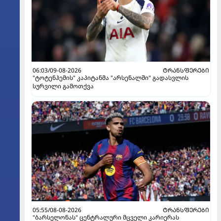
06:03/09-08-2026
ᲢᲠᲐᲜᲡᲤᲔᲠᲔᲑᲘ
"ტოტენჰემის" კაპიტანმა "არსენალში" გადასვლის
სურვილი გამოთქვა
05:55/08-08-2026
ᲢᲠᲐᲜᲡᲤᲔᲠᲔᲑᲘ
"ბარსელონას" ცენტრალური მცველი კარიერას