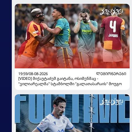
19:59/08-08-2026
ᲚᲔᲒᲘᲝᲜᲔᲠᲔᲑᲘ
[VIDEO] მიქაუტაძემ გაიტანა, ოსიმენმაც -
"ვილიარეალმა" სტამბოლში "გალათასარაის" მოუგო