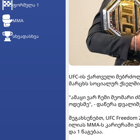
ᲤᲝᲠᲛᲣᲚᲐ 1
MMA
ᲡᲮᲕᲐᲓᲐᲡᲮᲕᲐ
UFC-ის ქართველი მებრძოლ
მარცხს სოციალურ ქსელში
"ამაყი ვარ ჩემი მეომარი 
ოდესმე", - დაწერა დვალი
შეგახსენებთ, UFC Freedom
ილიას MMA-ს კარიერაში ეს
და 1 წაგებაა.