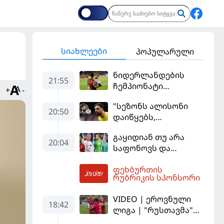
სიახლეები
პოპულარული
ნიდერლანდების
21:55
ჩემპიონატი
+
-
იეგოიანის გოლით
"სეზონს ალისონი
გაიხსნა - ის მატჩის
20:50
დაიწყებს,
MVP გახდა
მამარდაშვილს
გაყიდიან თუ არა
შანსის
20:04
საფონოვს და
გამოსაყენებლად
შევალიეს - ვინ
მოთმინება
ფეხბურთის
იქნება პსჟ-ს
სჭირდება,
00:37
რუბრიკის სპონსორი
ძირითადი მეკარე?
რომელსაც 100%-ით
მიიღებს" - განაცხადა
VIDEO | ეროვნული
18:42
"ლივერპულის"
ლიგა | "რუსთავმა"
ყოფილმა მეკარემ
უკეთ ითამაშა და