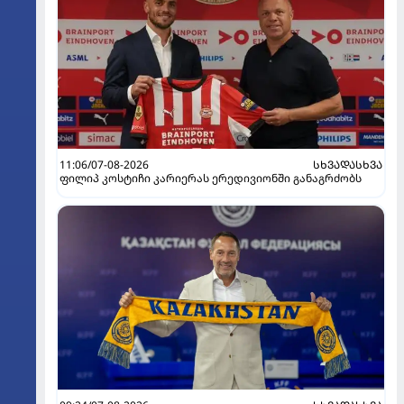
11:06/07-08-2026
ᲡᲮᲕᲐᲓᲐᲡᲮᲕᲐ
ფილიპ კოსტიჩი კარიერას ერედივიონში განაგრძობს