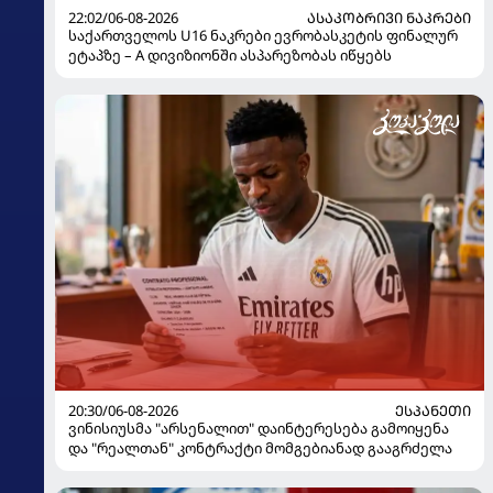
22:02/06-08-2026
ᲐᲡᲐᲙᲝᲑᲠᲘᲕᲘ ᲜᲐᲙᲠᲔᲑᲘ
საქართველოს U16 ნაკრები ევრობასკეტის ფინალურ
ეტაპზე – A დივიზიონში ასპარეზობას იწყებს
20:30/06-08-2026
ᲔᲡᲞᲐᲜᲔᲗᲘ
ვინისიუსმა "არსენალით" დაინტერესება გამოიყენა
და "რეალთან" კონტრაქტი მომგებიანად გააგრძელა