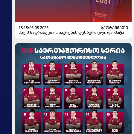
18:18/06-08-2026
ᲡᲐᲤᲠᲐᲜᲒᲔᲗᲘ
პსჟ-მ საფრანგეთის ნაკრების ფეხბურთელი დაიმატა