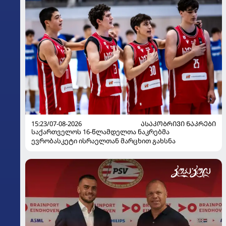
15:23/07-08-2026
ᲐᲡᲐᲙᲝᲑᲠᲘᲕᲘ ᲜᲐᲙᲠᲔᲑᲘ
საქართველოს 16-წლამდელთა ნაკრებმა
ევრობასკეტი ისრაელთან მარცხით გახსნა