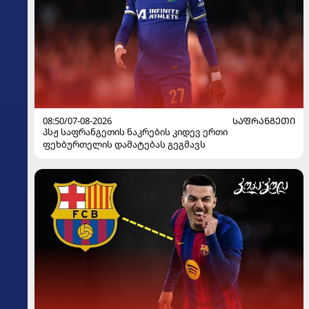
08:50/07-08-2026
ᲡᲐᲤᲠᲐᲜᲒᲔᲗᲘ
პსჟ საფრანგეთის ნაკრების კიდევ ერთი
ფეხბურთელის დამატებას გეგმავს