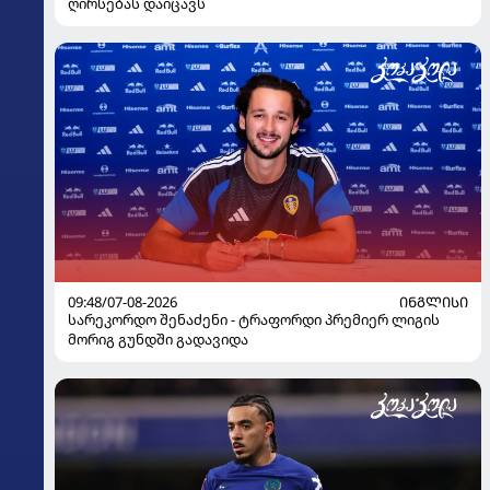
ღირსებას დაიცავს
09:48/07-08-2026
ᲘᲜᲒᲚᲘᲡᲘ
სარეკორდო შენაძენი - ტრაფორდი პრემიერ ლიგის
მორიგ გუნდში გადავიდა