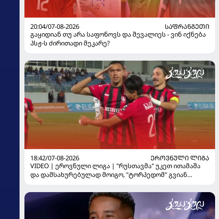
20:04/07-08-2026
ᲡᲐᲤᲠᲐᲜᲒᲔᲗᲘ
გაყიდიან თუ არა საფონოვს და შევალიეს - ვინ იქნება
პსჟ-ს ძირითადი მეკარე?
18:42/07-08-2026
ᲔᲠᲝᲕᲜᲣᲚᲘ ᲚᲘᲒᲐ
VIDEO | ეროვნული ლიგა | "რუსთავმა" უკეთ ითამაშა
და დამსახურებულად მოიგო, "ტორპედომ" გვიან
გაიღვიძა...