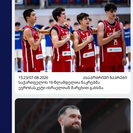
15:23/07-08-2026
ᲐᲡᲐᲙᲝᲑᲠᲘᲕᲘ ᲜᲐᲙᲠᲔᲑᲘ
საქართველოს 16-წლამდელთა ნაკრებმა
ევრობასკეტი ისრაელთან მარცხით გახსნა