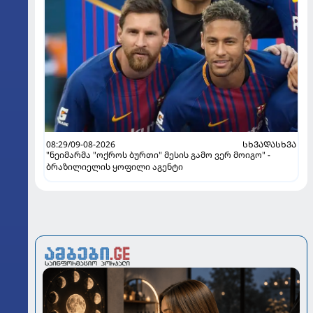
08:29/09-08-2026
ᲡᲮᲕᲐᲓᲐᲡᲮᲕᲐ
"ნეიმარმა "ოქროს ბურთი" მესის გამო ვერ მოიგო" -
ბრაზილიელის ყოფილი აგენტი