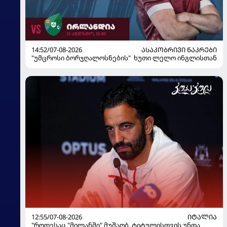
14:52/07-08-2026
ᲐᲡᲐᲙᲝᲑᲠᲘᲕᲘ ᲜᲐᲙᲠᲔᲑᲘ
"უმცროსი ბორჯღალოსნების" ხუთი ლელო ინგლისთან
12:55/07-08-2026
ᲘᲢᲐᲚᲘᲐ
"როდესაც "მილანში" მუშაობ, ტიტულისთვის უნდა