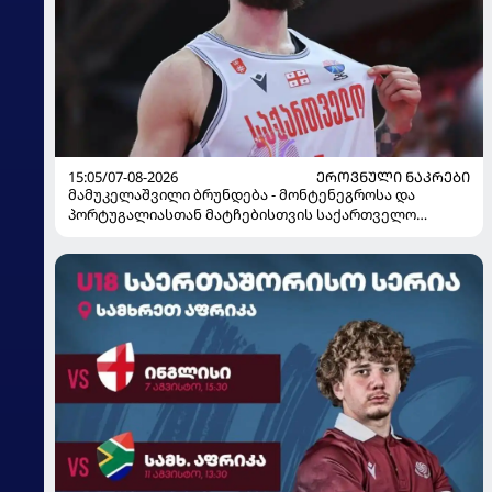
15:05/07-08-2026
ᲔᲠᲝᲕᲜᲣᲚᲘ ᲜᲐᲙᲠᲔᲑᲘ
მამუკელაშვილი ბრუნდება - მონტენეგროსა და
პორტუგალიასთან მატჩებისთვის საქართველო
მზადებას 15 კალათბურთელით იწყებს