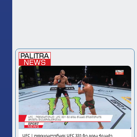
UFC | ოფიციალურად: UFC 331-ზე გიგა ჭიკაძე