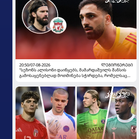
20:50/07-08-2026
ᲚᲔᲒᲘᲝᲜᲔᲠᲔᲑᲘ
"სეზონს ალისონი დაიწყებს, მამარდაშვილს შანსის
გამოსაყენებლად მოთმინება სჭირდება, რომელსაც
100%-ით მიიღებს" - განაცხადა "ლივერპულის"
ყოფილმა მეკარემ