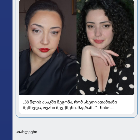
„38 წლის ასაკში მეგონა, რომ ასეთი ადამიანი
შემხვდა, ოჯახი შევქმენი, მაგრამ...“ - ნინო
მუმლაძის ინტერვიუ ოჯახსა და განქორწინებაზე
სიახლეები